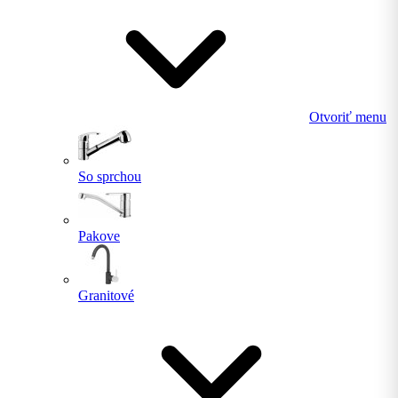
Otvoriť menu
So sprchou
Pakove
Granitové