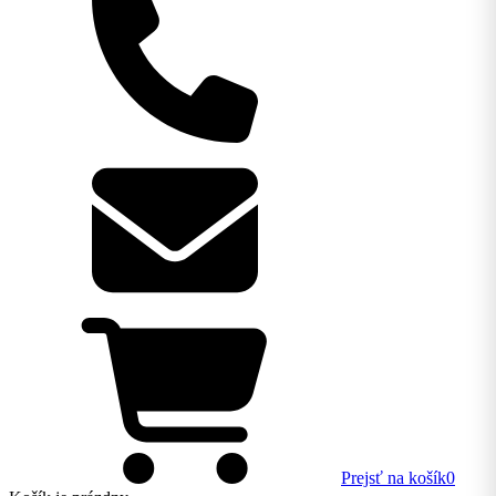
Prejsť na košík
0