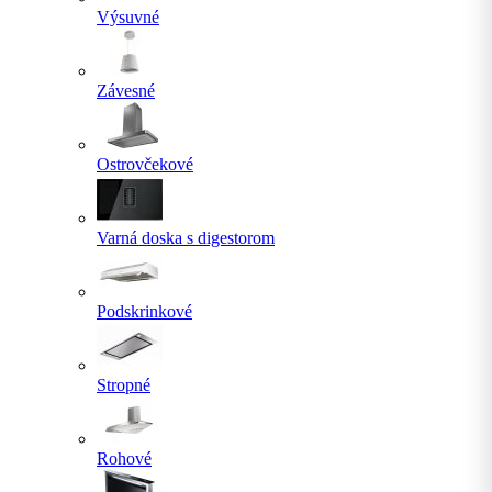
Výsuvné
Závesné
Ostrovčekové
Varná doska s digestorom
Podskrinkové
Stropné
Rohové