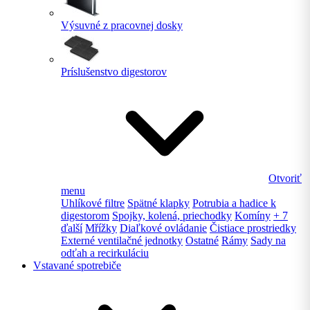
Výsuvné z pracovnej dosky
Príslušenstvo digestorov
Otvoriť
menu
Uhlíkové filtre
Spätné klapky
Potrubia a hadice k
digestorom
Spojky, kolená, priechodky
Komíny
+ 7
ďalší
Mřížky
Diaľkové ovládanie
Čistiace prostriedky
Externé ventilačné jednotky
Ostatné
Rámy
Sady na
odťah a recirkuláciu
Vstavané spotrebiče