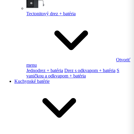
Tectonitový drez + batéria
Otvoriť
menu
Jednodrez + batéria
Drez s odkvapom + batéria
S
vaničkou a odkvapom + batéria
Kuchynské batérie