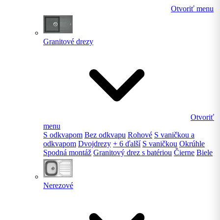
Otvoriť menu
Granitové drezy
Otvoriť
menu
S odkvapom
Bez odkvapu
Rohové
S vaničkou a
odkvapom
Dvojdrezy
+ 6 ďalší
S vaničkou
Okrúhle
Spodná montáž
Granitový drez s batériou
Čierne
Biele
Nerezové