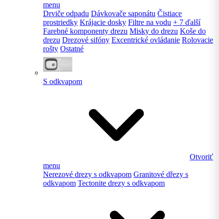
menu
Drviče odpadu
Dávkovače saponátu
Čistiace
prostriedky
Krájacie dosky
Filtre na vodu
+ 7 ďalší
Farebné komponenty drezu
Misky do drezu
Koše do
drezu
Drezové sifóny
Excentrické ovládanie
Rolovacie
rošty
Ostatné
S odkvapom
Otvoriť
menu
Nerezové drezy s odkvapom
Granitové dřezy s
odkvapom
Tectonite drezy s odkvapom