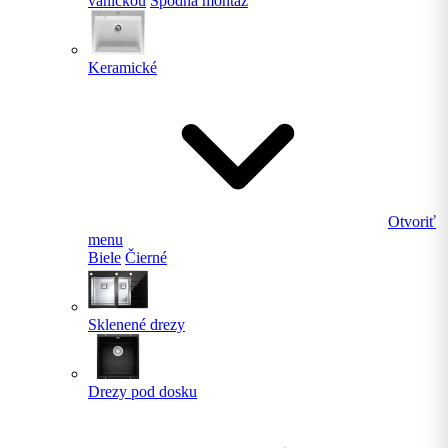
vaničkou
Spodná montáž
Keramické
Otvoriť
menu
Biele
Čierné
Sklenené drezy
Drezy pod dosku