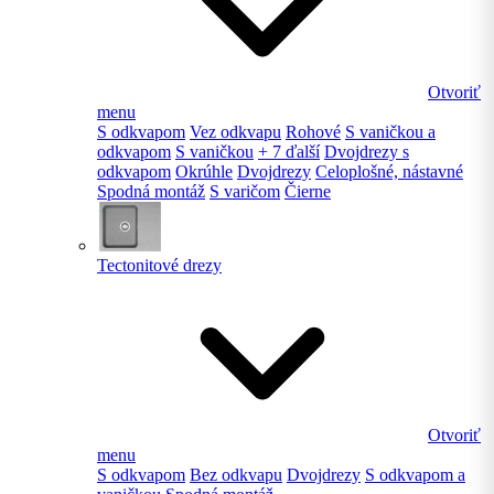
Otvoriť
menu
S odkvapom
Vez odkvapu
Rohové
S vaničkou a
odkvapom
S vaničkou
+ 7 ďalší
Dvojdrezy s
odkvapom
Okrúhle
Dvojdrezy
Celoplošné, nástavné
Spodná montáž
S varičom
Čierne
Tectonitové drezy
Otvoriť
menu
S odkvapom
Bez odkvapu
Dvojdrezy
S odkvapom a