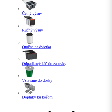
Čelný výsuv
Ručný výsuv
Otočné na dvierka
Odpadkový kôš do zásuvky
Vstavané do dosky
Doplnky ku košom