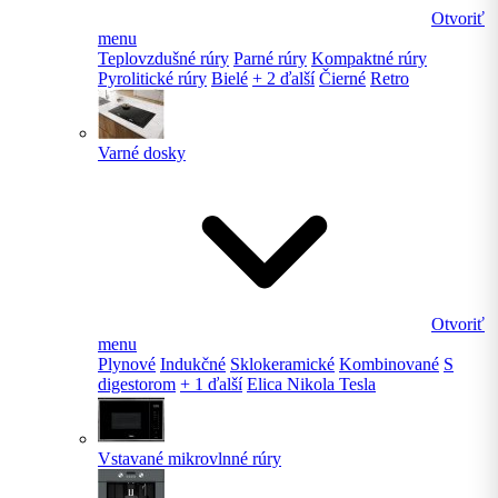
Otvoriť
menu
Teplovzdušné rúry
Parné rúry
Kompaktné rúry
Pyrolitické rúry
Bielé
+ 2 ďalší
Čierné
Retro
Varné dosky
Otvoriť
menu
Plynové
Indukčné
Sklokeramické
Kombinované
S
digestorom
+ 1 ďalší
Elica Nikola Tesla
Vstavané mikrovlnné rúry