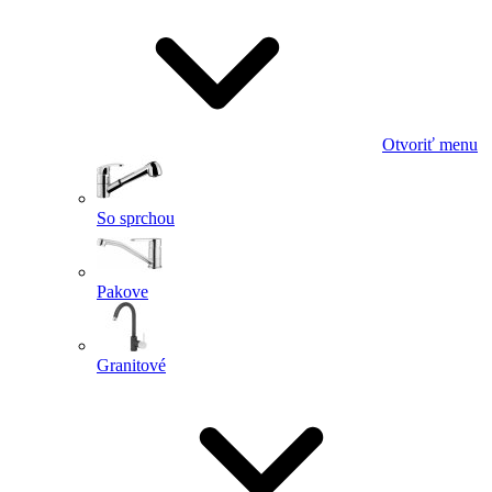
Otvoriť menu
So sprchou
Pakove
Granitové