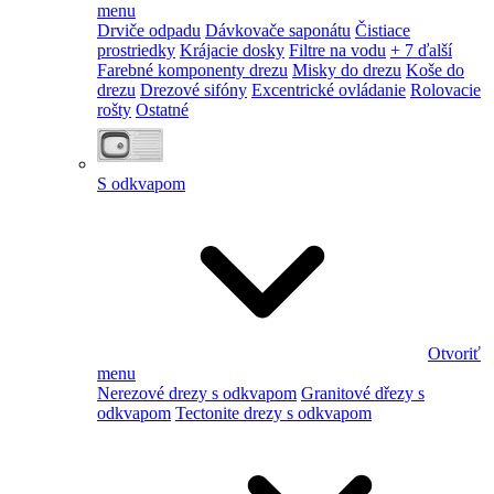
menu
Drviče odpadu
Dávkovače saponátu
Čistiace
prostriedky
Krájacie dosky
Filtre na vodu
+ 7 ďalší
Farebné komponenty drezu
Misky do drezu
Koše do
drezu
Drezové sifóny
Excentrické ovládanie
Rolovacie
rošty
Ostatné
S odkvapom
Otvoriť
menu
Nerezové drezy s odkvapom
Granitové dřezy s
odkvapom
Tectonite drezy s odkvapom