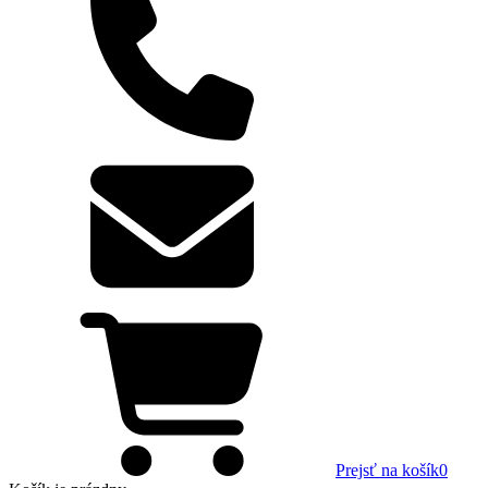
Prejsť na košík
0