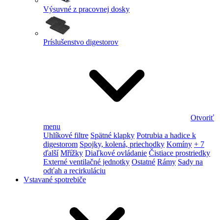
Výsuvné z pracovnej dosky
Príslušenstvo digestorov
Otvoriť
menu
Uhlíkové filtre
Spätné klapky
Potrubia a hadice k
digestorom
Spojky, kolená, priechodky
Komíny
+ 7
ďalší
Mřížky
Diaľkové ovládanie
Čistiace prostriedky
Externé ventilačné jednotky
Ostatné
Rámy
Sady na
odťah a recirkuláciu
Vstavané spotrebiče