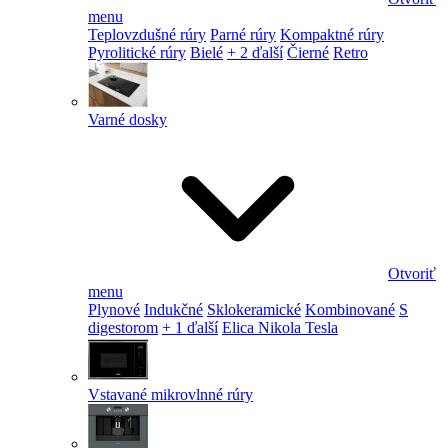
menu
Teplovzdušné rúry
Parné rúry
Kompaktné rúry
Pyrolitické rúry
Bielé
+ 2 ďalší
Čierné
Retro
Varné dosky
Otvoriť
menu
Plynové
Indukčné
Sklokeramické
Kombinované
S
digestorom
+ 1 ďalší
Elica Nikola Tesla
Vstavané mikrovlnné rúry