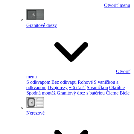
Otvoriť menu
Granitové drezy
Otvoriť
menu
S odkvapom
Bez odkvapu
Rohové
S vaničkou a
odkvapom
Dvojdrezy
+ 6 ďalší
S vaničkou
Okrúhle
Spodná montáž
Granitový drez s batériou
Čierne
Biele
Nerezové