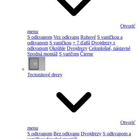
Otvoriť
menu
S odkvapom
Vez odkvapu
Rohové
S vaničkou a
odkvapom
S vaničkou
+ 7 ďalší
Dvojdrezy s
odkvapom
Okrúhle
Dvojdrezy
Celoplošné, nástavné
Spodná montáž
S varičom
Čierne
Tectonitové drezy
Otvoriť
menu
S odkvapom
Bez odkvapu
Dvojdrezy
S odkvapom a