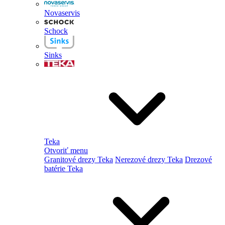
Novaservis
Schock
Sinks
Teka
Otvoriť menu
Granitové drezy Teka
Nerezové drezy Teka
Drezové
batérie Teka