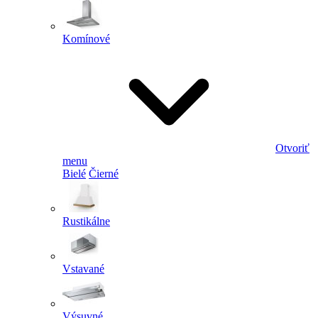
Komínové
Otvoriť
menu
Bielé
Čierné
Rustikálne
Vstavané
Výsuvné