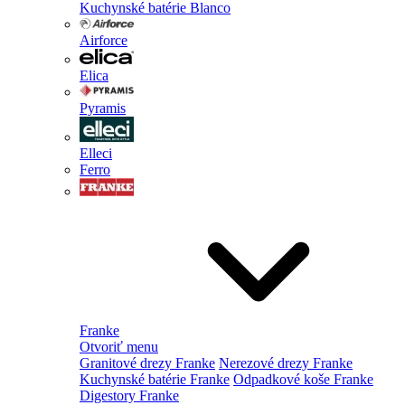
Kuchynské batérie Blanco
Airforce
Elica
Pyramis
Elleci
Ferro
Franke
Otvoriť menu
Granitové drezy Franke
Nerezové drezy Franke
Kuchynské batérie Franke
Odpadkové koše Franke
Digestory Franke