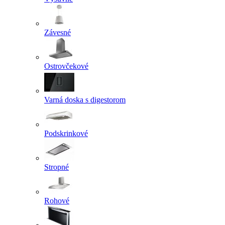
Závesné
Ostrovčekové
Varná doska s digestorom
Podskrinkové
Stropné
Rohové