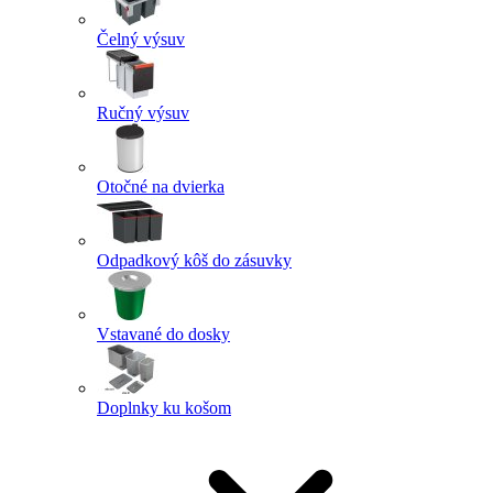
Čelný výsuv
Ručný výsuv
Otočné na dvierka
Odpadkový kôš do zásuvky
Vstavané do dosky
Doplnky ku košom