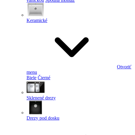
vaničkou
Spodná montáž
Keramické
Otvoriť
menu
Biele
Čierné
Sklenené drezy
Drezy pod dosku