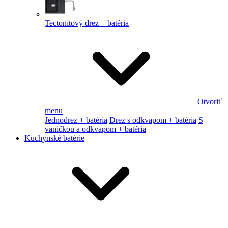
Tectonitový drez + batéria
Otvoriť
menu
Jednodrez + batéria
Drez s odkvapom + batéria
S
vaničkou a odkvapom + batéria
Kuchynské batérie