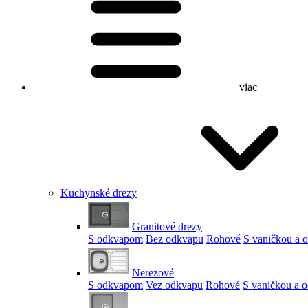
viac
Kuchynské drezy
Granitové drezy
S odkvapom
Bez odkvapu
Rohové
S vaničkou a
Nerezové
S odkvapom
Vez odkvapu
Rohové
S vaničkou a 