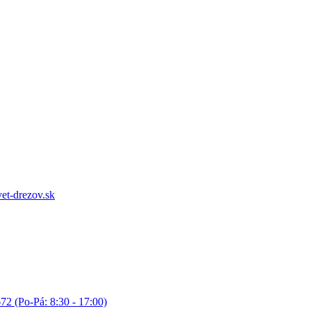
et-drezov.sk
72 (Po-Pá: 8:30 - 17:00)