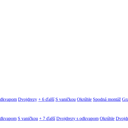
 odkvapom
Dvojdrezy
+ 6 ďalší
S vaničkou
Okrúhle
Spodná montáž
Gra
odkvapom
S vaničkou
+ 7 ďalší
Dvojdrezy s odkvapom
Okrúhle
Dvojd