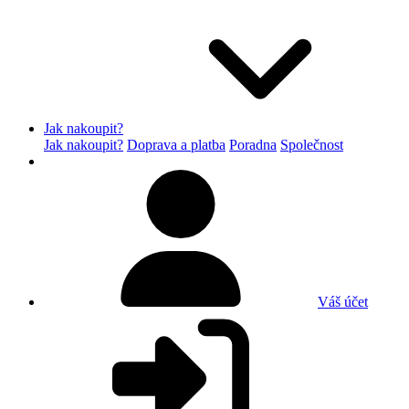
Jak nakoupit?
Jak nakoupit?
Doprava a platba
Poradna
Společnost
Váš účet