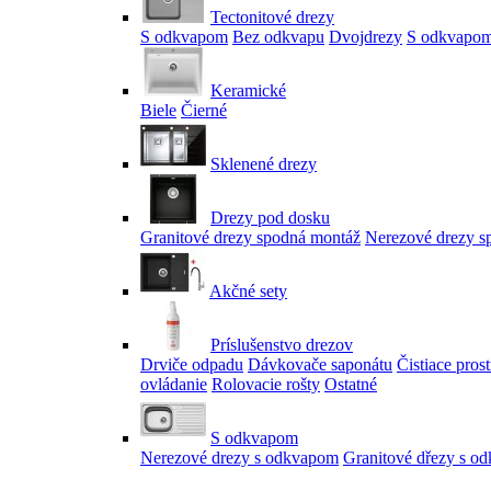
Tectonitové drezy
S odkvapom
Bez odkvapu
Dvojdrezy
S odkvapom
Keramické
Biele
Čierné
Sklenené drezy
Drezy pod dosku
Granitové drezy spodná montáž
Nerezové drezy s
Akčné sety
Príslušenstvo drezov
Drviče odpadu
Dávkovače saponátu
Čistiace pros
ovládanie
Rolovacie rošty
Ostatné
S odkvapom
Nerezové drezy s odkvapom
Granitové dřezy s o