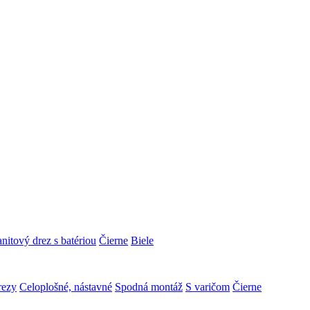
nitový drez s batériou
Čierne
Biele
rezy
Celoplošné, nástavné
Spodná montáž
S varičom
Čierne