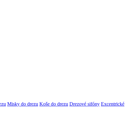
ezu
Misky do drezu
Koše do drezu
Drezové sifóny
Excentrické