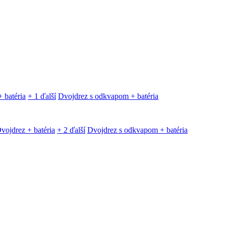
 batéria
+ 1 ďalší
Dvojdrez s odkvapom + batéria
vojdrez + batéria
+ 2 ďalší
Dvojdrez s odkvapom + batéria