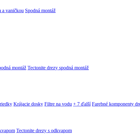
 a vaničkou
Spodná montáž
podná montáž
Tectonite drezy spodná montáž
triedky
Krájacie dosky
Filtre na vodu
+ 7 ďalší
Farebné komponenty dr
dkvapom
Tectonite drezy s odkvapom