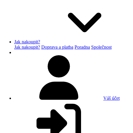
Jak nakoupit?
Jak nakoupit?
Doprava a platba
Poradna
Společnost
Váš účet