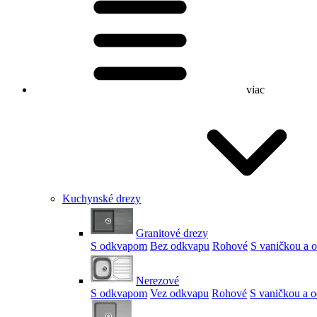
viac
Kuchynské drezy
Granitové drezy
S odkvapom
Bez odkvapu
Rohové
S vaničkou a
Nerezové
S odkvapom
Vez odkvapu
Rohové
S vaničkou a 