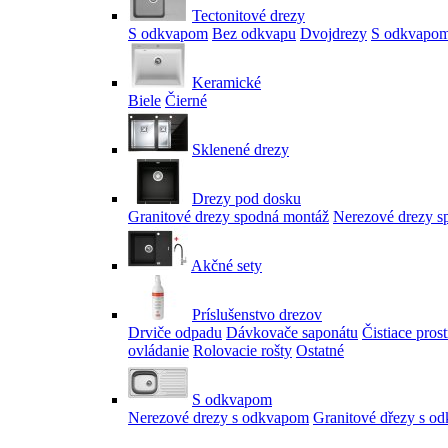
Tectonitové drezy
S odkvapom
Bez odkvapu
Dvojdrezy
S odkvapom
Keramické
Biele
Čierné
Sklenené drezy
Drezy pod dosku
Granitové drezy spodná montáž
Nerezové drezy s
Akčné sety
Príslušenstvo drezov
Drviče odpadu
Dávkovače saponátu
Čistiace pros
ovládanie
Rolovacie rošty
Ostatné
S odkvapom
Nerezové drezy s odkvapom
Granitové dřezy s o