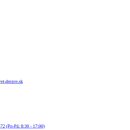
et-drezov.sk
72 (Po-Pá: 8:30 - 17:00)