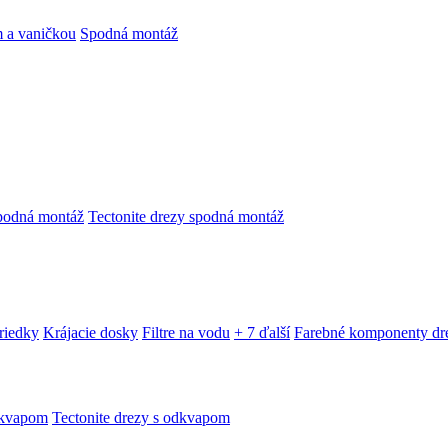
 a vaničkou
Spodná montáž
podná montáž
Tectonite drezy spodná montáž
triedky
Krájacie dosky
Filtre na vodu
+ 7 ďalší
Farebné komponenty dr
dkvapom
Tectonite drezy s odkvapom