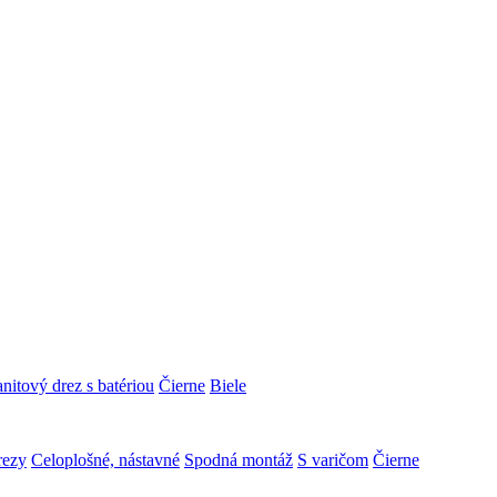
nitový drez s batériou
Čierne
Biele
rezy
Celoplošné, nástavné
Spodná montáž
S varičom
Čierne