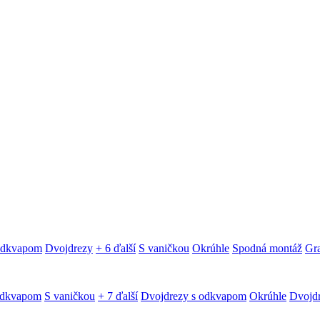
 odkvapom
Dvojdrezy
+ 6 ďalší
S vaničkou
Okrúhle
Spodná montáž
Gra
odkvapom
S vaničkou
+ 7 ďalší
Dvojdrezy s odkvapom
Okrúhle
Dvojd