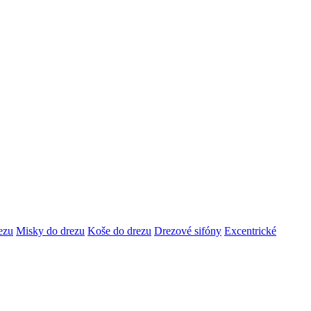
ezu
Misky do drezu
Koše do drezu
Drezové sifóny
Excentrické