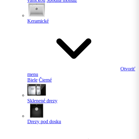
vaničkou
Spodná montáž
Keramické
Otvoriť
menu
Biele
Čierné
Sklenené drezy
Drezy pod dosku