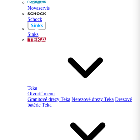
Novaservis
Schock
Sinks
Teka
Otvoriť menu
Granitové drezy Teka
Nerezové drezy Teka
Drezové
batérie Teka