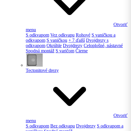
Otvoriť
menu
S odkvapom
Vez odkvapu
Rohové
S vaničkou a
odkvapom
S vaničkou
+ 7 ďalší
Dvojdrezy s
odkvapom
Okrúhle
Dvojdrezy
Celoplošné, nástavné
Spodná montáž
S varičom
Čierne
Tectonitové drezy
Otvoriť
menu
S odkvapom
Bez odkvapu
Dvojdrezy
S odkvapom a