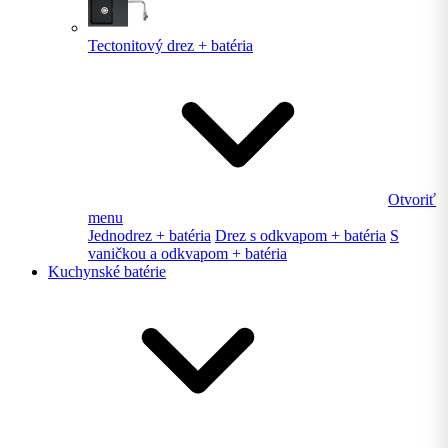
Tectonitový drez + batéria
Otvoriť
menu
Jednodrez + batéria
Drez s odkvapom + batéria
S
vaničkou a odkvapom + batéria
Kuchynské batérie