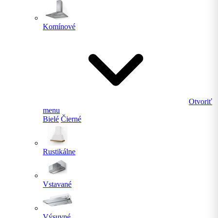
Komínové
Otvoriť
menu
Bielé
Čierné
Rustikálne
Vstavané
Výsuvné