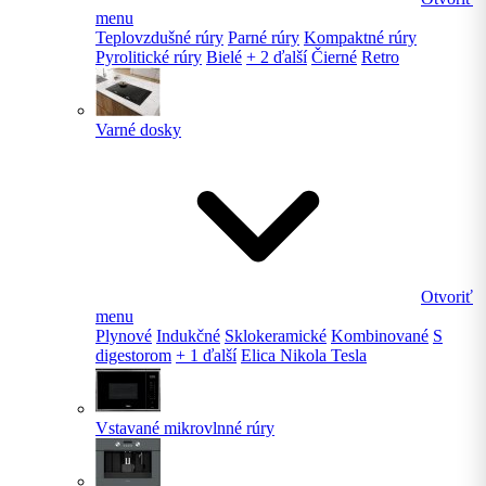
menu
Teplovzdušné rúry
Parné rúry
Kompaktné rúry
Pyrolitické rúry
Bielé
+ 2 ďalší
Čierné
Retro
Varné dosky
Otvoriť
menu
Plynové
Indukčné
Sklokeramické
Kombinované
S
digestorom
+ 1 ďalší
Elica Nikola Tesla
Vstavané mikrovlnné rúry