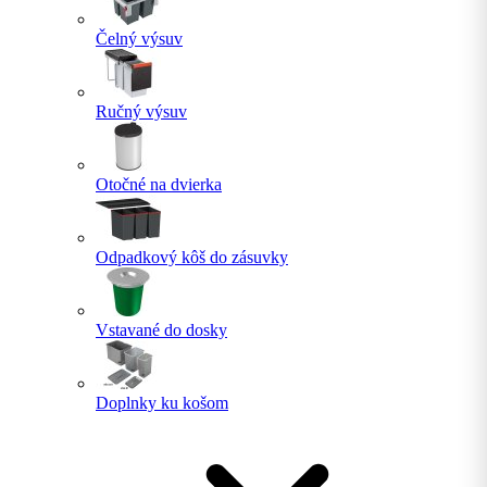
Čelný výsuv
Ručný výsuv
Otočné na dvierka
Odpadkový kôš do zásuvky
Vstavané do dosky
Doplnky ku košom