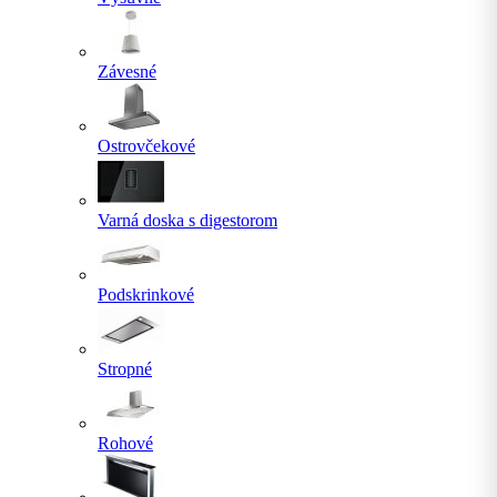
Závesné
Ostrovčekové
Varná doska s digestorom
Podskrinkové
Stropné
Rohové