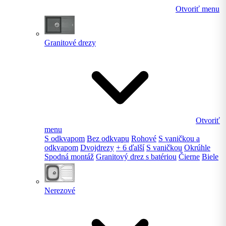
Otvoriť menu
Granitové drezy
Otvoriť
menu
S odkvapom
Bez odkvapu
Rohové
S vaničkou a
odkvapom
Dvojdrezy
+ 6 ďalší
S vaničkou
Okrúhle
Spodná montáž
Granitový drez s batériou
Čierne
Biele
Nerezové