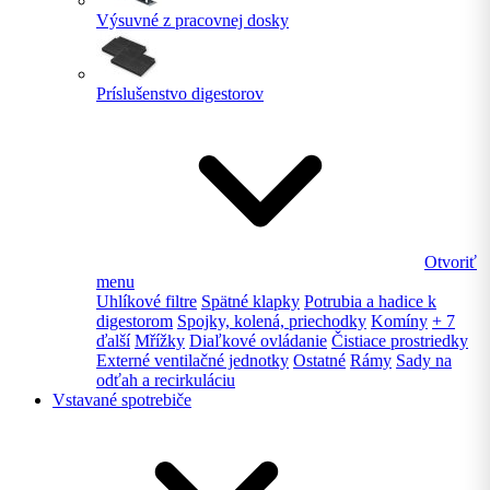
Výsuvné z pracovnej dosky
Príslušenstvo digestorov
Otvoriť
menu
Uhlíkové filtre
Spätné klapky
Potrubia a hadice k
digestorom
Spojky, kolená, priechodky
Komíny
+ 7
ďalší
Mřížky
Diaľkové ovládanie
Čistiace prostriedky
Externé ventilačné jednotky
Ostatné
Rámy
Sady na
odťah a recirkuláciu
Vstavané spotrebiče