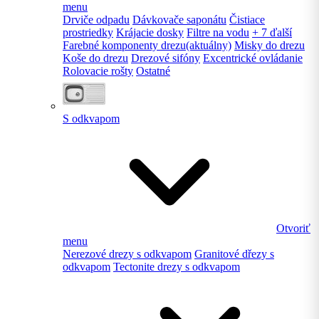
menu
Drviče odpadu
Dávkovače saponátu
Čistiace
prostriedky
Krájacie dosky
Filtre na vodu
+ 7 ďalší
Farebné komponenty drezu
(aktuálny)
Misky do drezu
Koše do drezu
Drezové sifóny
Excentrické ovládanie
Rolovacie rošty
Ostatné
S odkvapom
Otvoriť
menu
Nerezové drezy s odkvapom
Granitové dřezy s
odkvapom
Tectonite drezy s odkvapom