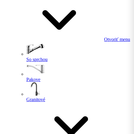
Otvoriť menu
So sprchou
Pakove
Granitové