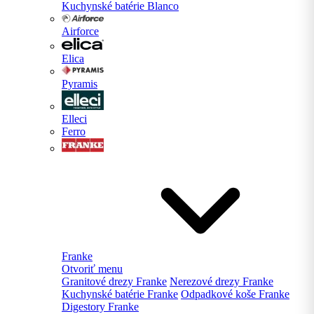
Kuchynské batérie Blanco
Airforce
Elica
Pyramis
Elleci
Ferro
Franke
Otvoriť menu
Granitové drezy Franke
Nerezové drezy Franke
Kuchynské batérie Franke
Odpadkové koše Franke
Digestory Franke