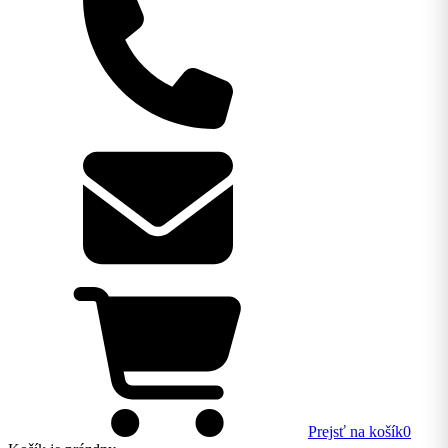
Prejsť na košík
0