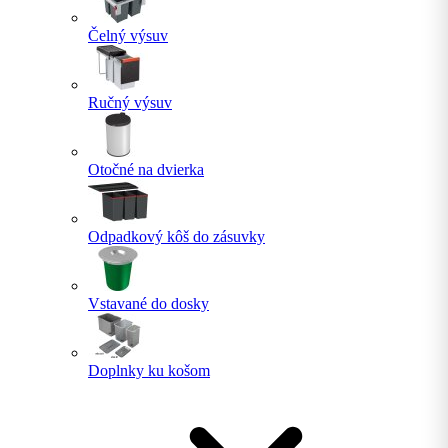
Čelný výsuv
Ručný výsuv
Otočné na dvierka
Odpadkový kôš do zásuvky
Vstavané do dosky
Doplnky ku košom