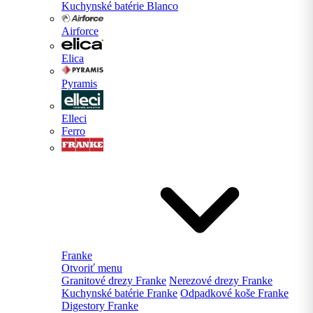
Kuchynské batérie Blanco
Airforce
Elica
Pyramis
Elleci
Ferro
Franke
Otvoriť menu
Granitové drezy Franke
Nerezové drezy Franke
Kuchynské batérie Franke
Odpadkové koše Franke
Digestory Franke