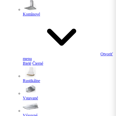
Komínové
Otvoriť
menu
Bielé
Čierné
Rustikálne
Vstavané
Výsuvné