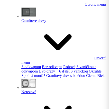
Otvoriť menu
Granitové drezy
Otvoriť
menu
S odkvapom
Bez odkvapu
Rohové
S vaničkou a
odkvapom
Dvojdrezy
+ 6 ďalší
S vaničkou
Okrúhle
Spodná montáž
Granitový drez s batériou
Čierne
Biele
Nerezové