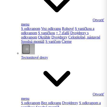
Otvoriť
menu
S odkvapom
Vez odkvapu
Rohové
S vaničkou a
odkvapom
S vaničkou
+ 7 ďalší
Dvojdrezy s
odkvapom
Okrúhle
Dvojdrezy
Celoplošné, nástavné
Spodná montáž
S varičom
Čierne
Tectonitové drezy
Otvoriť
menu
S odkvapom
Bez odkvapu
Dvojdrezy
S odkvapom a