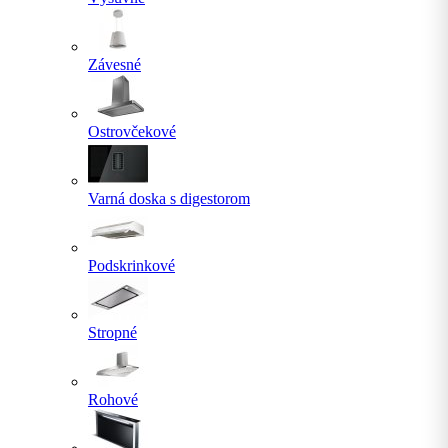
Závesné
Ostrovčekové
Varná doska s digestorom
Podskrinkové
Stropné
Rohové