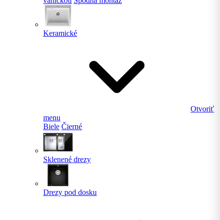
vaničkou
Spodná montáž
Keramické
Otvoriť
menu
Biele
Čierné
Sklenené drezy
Drezy pod dosku