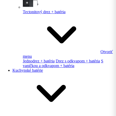
Tectonitový drez + batéria
Otvoriť
menu
Jednodrez + batéria
Drez s odkvapom + batéria
S
vaničkou a odkvapom + batéria
Kuchynské batérie