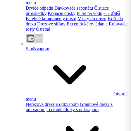
menu
Drviče odpadu
Dávkovače saponátu
Čistiace
prostriedky
Krájacie dosky
Filtre na vodu
+ 7 ďalší
Farebné komponenty drezu
Misky do drezu
Koše do
drezu
Drezové sifóny
Excentrické ovládanie
Rolovacie
rošty
Ostatné
S odkvapom
Otvoriť
menu
Nerezové drezy s odkvapom
Granitové dřezy s
odkvapom
Tectonite drezy s odkvapom