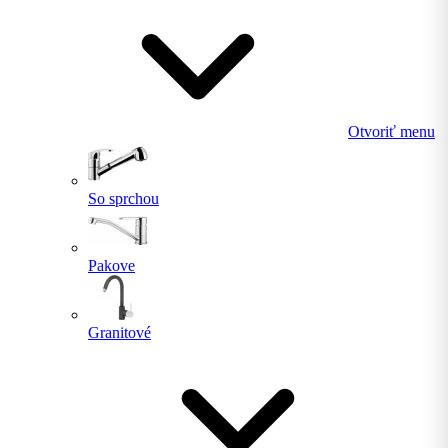
Otvoriť menu
So sprchou
Pakove
Granitové