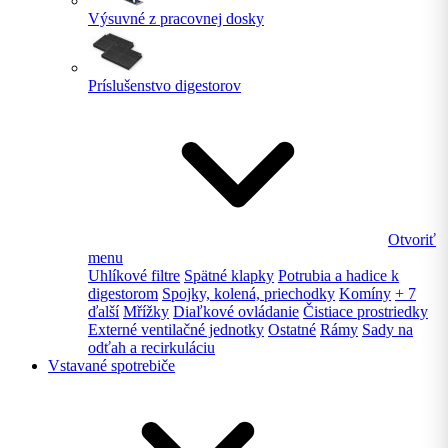
Výsuvné z pracovnej dosky
Príslušenstvo digestorov
Otvoriť
menu
Uhlíkové filtre
Spätné klapky
Potrubia a hadice k
digestorom
Spojky, kolená, priechodky
Komíny
+ 7
ďalší
Mřížky
Diaľkové ovládanie
Čistiace prostriedky
Externé ventilačné jednotky
Ostatné
Rámy
Sady na
odťah a recirkuláciu
Vstavané spotrebiče