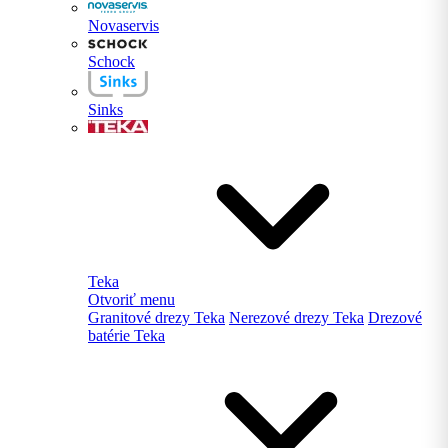
Novaservis
Schock
Sinks
Teka
Otvoriť menu
Granitové drezy Teka
Nerezové drezy Teka
Drezové
batérie Teka