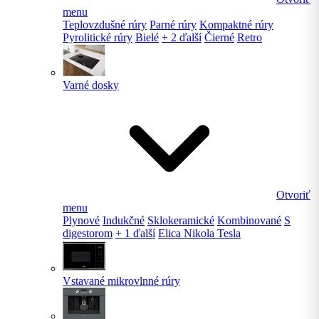
menu
Teplovzdušné rúry
Parné rúry
Kompaktné rúry
Pyrolitické rúry
Bielé
+ 2 ďalší
Čierné
Retro
Varné dosky
Otvoriť
menu
Plynové
Indukčné
Sklokeramické
Kombinované
S
digestorom
+ 1 ďalší
Elica Nikola Tesla
Vstavané mikrovlnné rúry