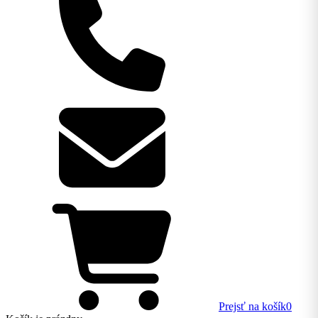
Prejsť na košík
0