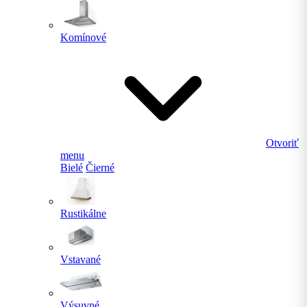
Komínové
Otvoriť
menu
Bielé
Čierné
Rustikálne
Vstavané
Výsuvné