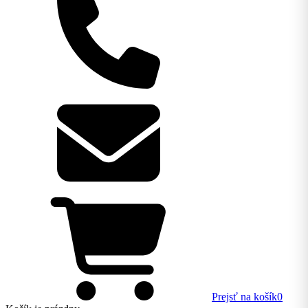
Prejsť na košík
0