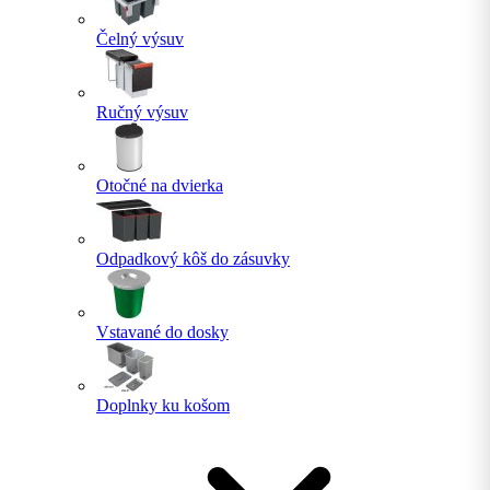
Čelný výsuv
Ručný výsuv
Otočné na dvierka
Odpadkový kôš do zásuvky
Vstavané do dosky
Doplnky ku košom