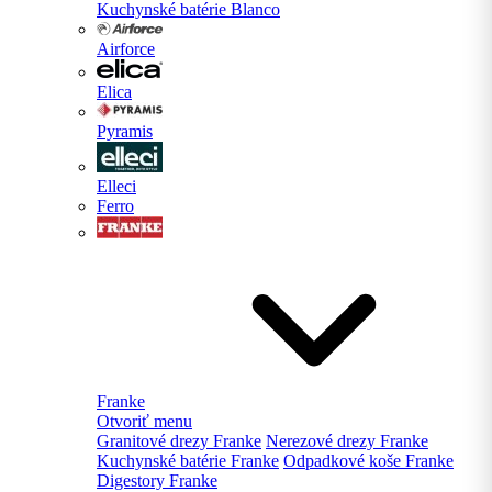
Kuchynské batérie Blanco
Airforce
Elica
Pyramis
Elleci
Ferro
Franke
Otvoriť menu
Granitové drezy Franke
Nerezové drezy Franke
Kuchynské batérie Franke
Odpadkové koše Franke
Digestory Franke