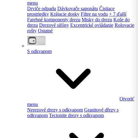
menu
Drviče odpadu
Dávkovače saponátu
Čistiace
prostriedky
Krájacie dosky
Filtre na vodu
+ 7 ďalší
Farebné komponenty drezu
Misky do drezu
Koše do
drezu
Drezové sifóny
Excentrické ovládanie
Rolovacie
rošty
Ostatné
S odkvapom
Otvoriť
menu
Nerezové drezy s odkvapom
Granitové dřezy s
odkvapom
Tectonite drezy s odkvapom