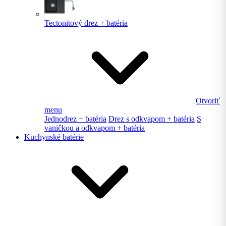
Tectonitový drez + batéria
Otvoriť
menu
Jednodrez + batéria
Drez s odkvapom + batéria
S
vaničkou a odkvapom + batéria
Kuchynské batérie