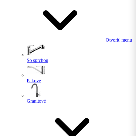
Otvoriť menu
So sprchou
Pakove
Granitové