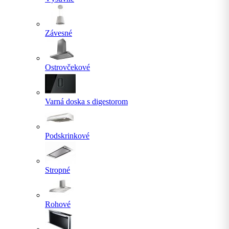
Závesné
Ostrovčekové
Varná doska s digestorom
Podskrinkové
Stropné
Rohové