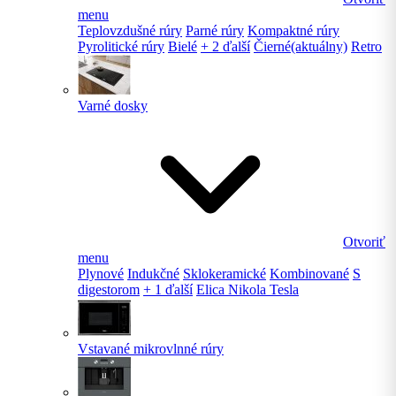
menu
Teplovzdušné rúry
Parné rúry
Kompaktné rúry
Pyrolitické rúry
Bielé
+ 2 ďalší
Čierné
(aktuálny)
Retro
Varné dosky
Otvoriť
menu
Plynové
Indukčné
Sklokeramické
Kombinované
S
digestorom
+ 1 ďalší
Elica Nikola Tesla
Vstavané mikrovlnné rúry