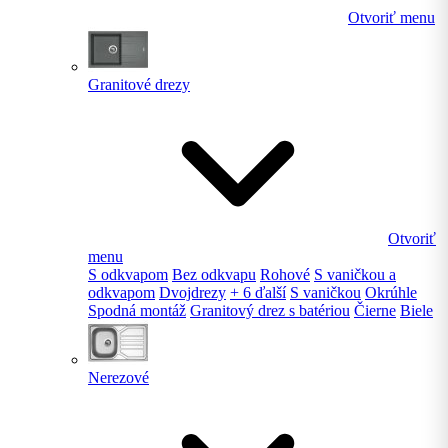
Otvoriť menu
Granitové drezy
Otvoriť
menu
S odkvapom
Bez odkvapu
Rohové
S vaničkou a
odkvapom
Dvojdrezy
+ 6 ďalší
S vaničkou
Okrúhle
Spodná montáž
Granitový drez s batériou
Čierne
Biele
Nerezové