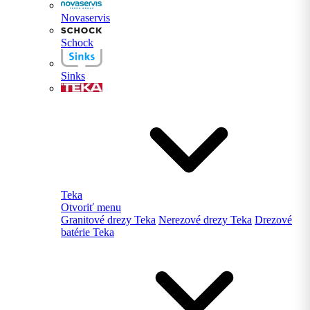
Novaservis
Schock
Sinks
Teka
Otvoriť menu
Granitové drezy Teka
Nerezové drezy Teka
Drezové
batérie Teka