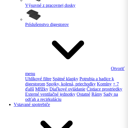
Výsuvné z pracovnej dosky
Príslušenstvo digestorov
Otvoriť
menu
Uhlíkové filtre
Spätné klapky
Potrubia a hadice k
digestorom
Spojky, kolená, priechodky
Komíny
+ 7
ďalší
Mřížky
Diaľkové ovládanie
Čistiace prostriedky
Externé ventilačné jednotky
Ostatné
Rámy
Sady na
odťah a recirkuláciu
Vstavané spotrebiče