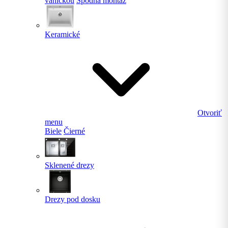
vaničkou
Spodná montáž
Keramické
Otvoriť
menu
Biele
Čierné
Sklenené drezy
Drezy pod dosku