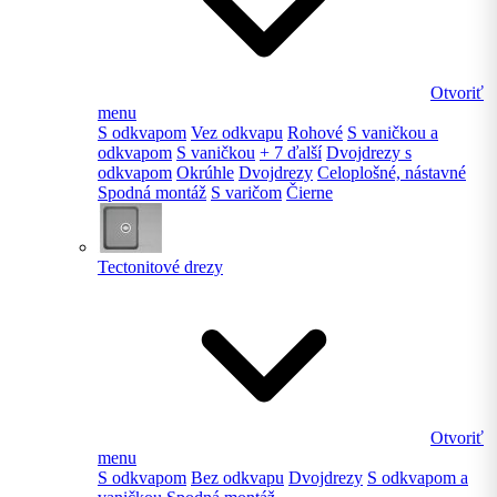
Otvoriť
menu
S odkvapom
Vez odkvapu
Rohové
S vaničkou a
odkvapom
S vaničkou
+ 7 ďalší
Dvojdrezy s
odkvapom
Okrúhle
Dvojdrezy
Celoplošné, nástavné
Spodná montáž
S varičom
Čierne
Tectonitové drezy
Otvoriť
menu
S odkvapom
Bez odkvapu
Dvojdrezy
S odkvapom a