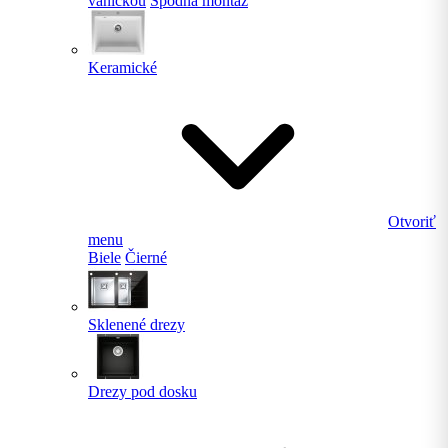
vaničkou
Spodná montáž
Keramické
Otvoriť
menu
Biele
Čierné
Sklenené drezy
Drezy pod dosku