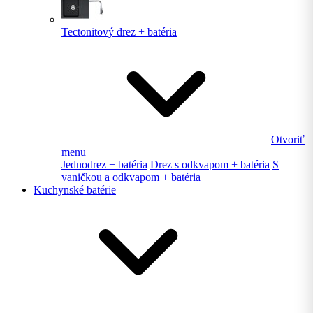
Tectonitový drez + batéria
Otvoriť
menu
Jednodrez + batéria
Drez s odkvapom + batéria
S
vaničkou a odkvapom + batéria
Kuchynské batérie