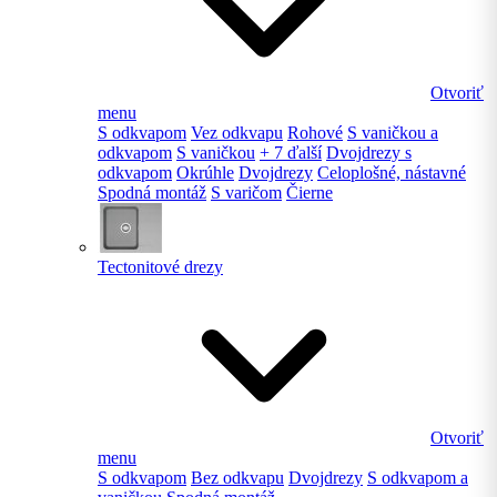
Otvoriť
menu
S odkvapom
Vez odkvapu
Rohové
S vaničkou a
odkvapom
S vaničkou
+ 7 ďalší
Dvojdrezy s
odkvapom
Okrúhle
Dvojdrezy
Celoplošné, nástavné
Spodná montáž
S varičom
Čierne
Tectonitové drezy
Otvoriť
menu
S odkvapom
Bez odkvapu
Dvojdrezy
S odkvapom a