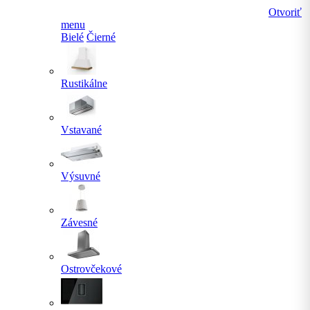
Otvoriť
menu
Bielé
Čierné
Rustikálne
Vstavané
Výsuvné
Závesné
Ostrovčekové