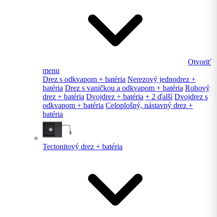
Otvoriť
menu
Drez s odkvapom + batéria
Nerezový jednodrez +
batéria
Drez s vaničkou a odkvapom + batéria
Rohový
drez + batéria
Dvojdrez + batéria
+ 2 ďalší
Dvojdrez s
odkvapom + batéria
Celoplošný, nástavný drez +
batéria
Tectonitový drez + batéria