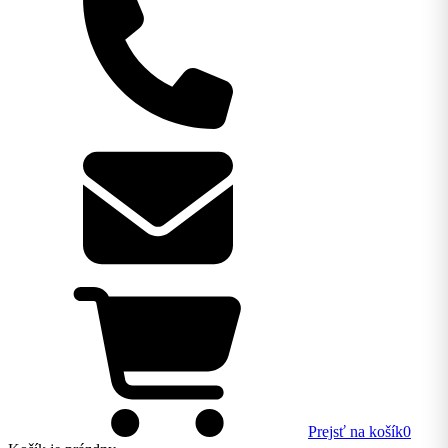
Prejsť na košík
0