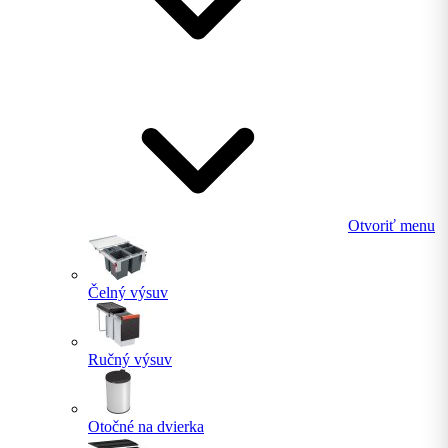
Otvoriť menu
Čelný výsuv
Ručný výsuv
Otočné na dvierka