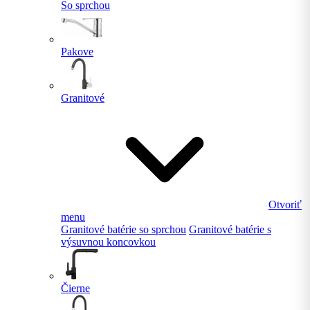
So sprchou
Pakove
Granitové
Otvoriť
menu
Granitové batérie so sprchou
Granitové batérie s
výsuvnou koncovkou
Čierne