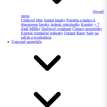
Otvoriť
menu
Uhlíkové filtre
Spätné klapky
Potrubia a hadice k
digestorom
Spojky, kolená, priechodky
Komíny
+ 7
ďalší
Mřížky
Diaľkové ovládanie
Čistiace prostriedky
Externé ventilačné jednotky
Ostatné
Rámy
Sady na
odťah a recirkuláciu
Vstavané spotrebiče