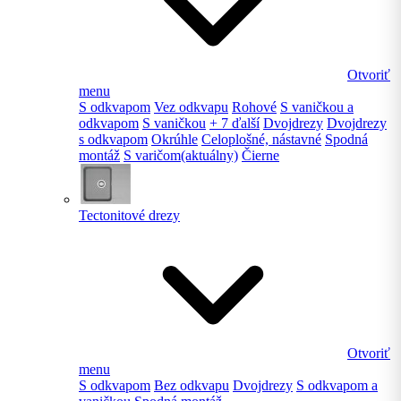
Otvoriť
menu
S odkvapom
Vez odkvapu
Rohové
S vaničkou a
odkvapom
S vaničkou
+ 7 ďalší
Dvojdrezy
Dvojdrezy
s odkvapom
Okrúhle
Celoplošné, nástavné
Spodná
montáž
S varičom
(aktuálny)
Čierne
Tectonitové drezy
Otvoriť
menu
S odkvapom
Bez odkvapu
Dvojdrezy
S odkvapom a