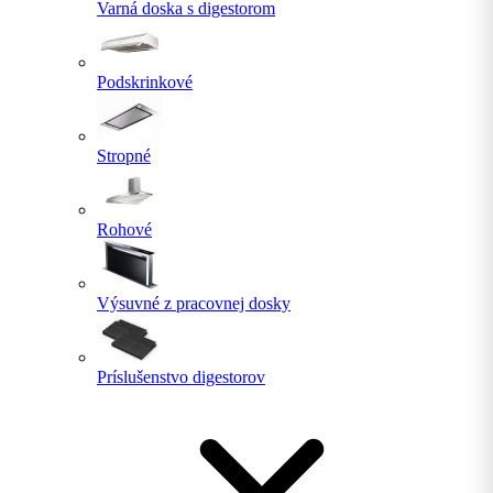
Varná doska s digestorom
Podskrinkové
Stropné
Rohové
Výsuvné z pracovnej dosky
Príslušenstvo digestorov