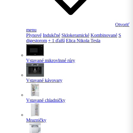
Otvoriť
menu
Plynové
Indukčné
Sklokeramické
Kombinované
S
digestorom
+ 1 ďalší
Elica Nikola Tesla
Vstavané mikrovlnné rúry
Vstavané kávovary
Vstavané chladničky
Mrazničky