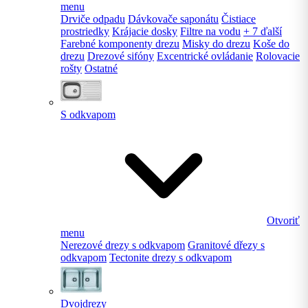
menu
Drviče odpadu
Dávkovače saponátu
Čistiace
prostriedky
Krájacie dosky
Filtre na vodu
+ 7 ďalší
Farebné komponenty drezu
Misky do drezu
Koše do
drezu
Drezové sifóny
Excentrické ovládanie
Rolovacie
rošty
Ostatné
S odkvapom
Otvoriť
menu
Nerezové drezy s odkvapom
Granitové dřezy s
odkvapom
Tectonite drezy s odkvapom
Dvojdrezy