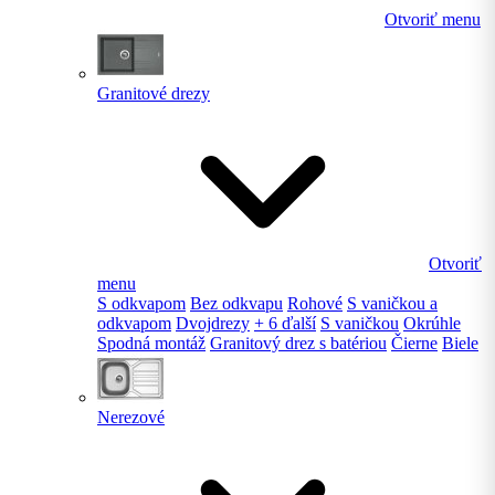
Otvoriť menu
Granitové drezy
Otvoriť
menu
S odkvapom
Bez odkvapu
Rohové
S vaničkou a
odkvapom
Dvojdrezy
+ 6 ďalší
S vaničkou
Okrúhle
Spodná montáž
Granitový drez s batériou
Čierne
Biele
Nerezové