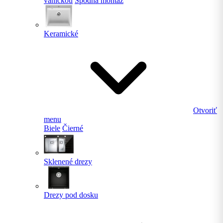
vaničkou
Spodná montáž
Keramické
Otvoriť
menu
Biele
Čierné
Sklenené drezy
Drezy pod dosku