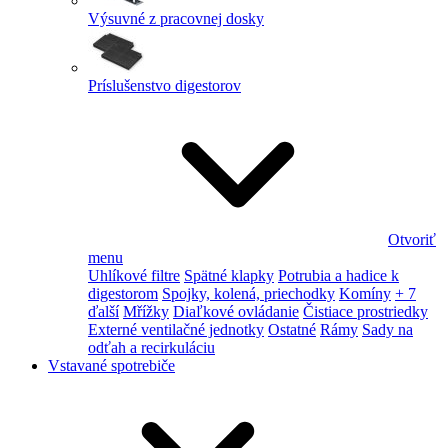
Výsuvné z pracovnej dosky
Príslušenstvo digestorov
Otvoriť
menu
Uhlíkové filtre
Spätné klapky
Potrubia a hadice k
digestorom
Spojky, kolená, priechodky
Komíny
+ 7
ďalší
Mřížky
Diaľkové ovládanie
Čistiace prostriedky
Externé ventilačné jednotky
Ostatné
Rámy
Sady na
odťah a recirkuláciu
Vstavané spotrebiče