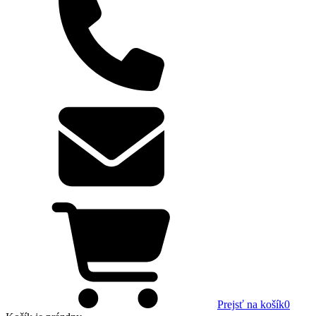
Prejsť na košík
0