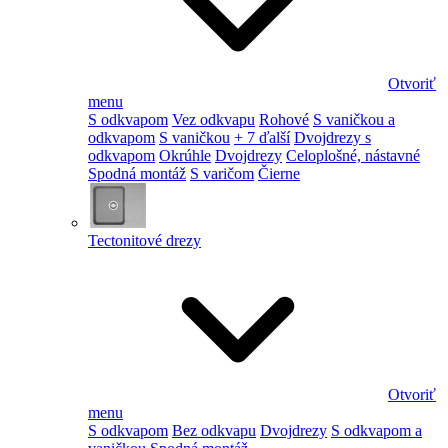
Otvoriť
menu
S odkvapom
Vez odkvapu
Rohové
S vaničkou a
odkvapom
S vaničkou
+ 7 ďalší
Dvojdrezy s
odkvapom
Okrúhle
Dvojdrezy
Celoplošné, nástavné
Spodná montáž
S varičom
Čierne
Tectonitové drezy
Otvoriť
menu
S odkvapom
Bez odkvapu
Dvojdrezy
S odkvapom a