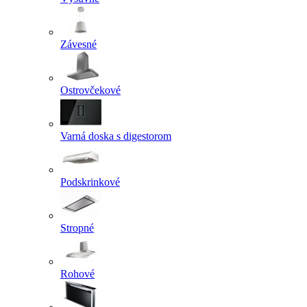
Závesné
Ostrovčekové
Varná doska s digestorom
Podskrinkové
Stropné
Rohové