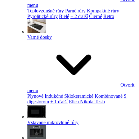
menu
Teplovzdušné rúry
Parné rúry
Kompaktné rúry
Pyrolitické rúry
Bielé
+ 2 ďalší
Čierné
Retro
Varné dosky
Otvoriť
menu
Plynové
Indukčné
Sklokeramické
Kombinované
S
digestorom
+ 1 ďalší
Elica Nikola Tesla
Vstavané mikrovlnné rúry