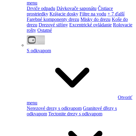
menu
Drviče odpadu
Dávkovače saponátu
Čistiace
prostriedky
Krájacie dosky
Filtre na vodu
+ 7 ďalší
Farebné komponenty drezu
Misky do drezu
Koše do
drezu
Drezové sifóny
Excentrické ovládanie
Rolovacie
rošty
Ostatné
S odkvapom
Otvoriť
menu
Nerezové drezy s odkvapom
Granitové dřezy s
odkvapom
Tectonite drezy s odkvapom