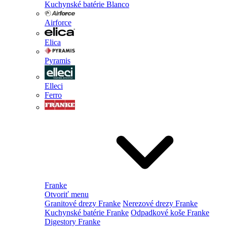
Kuchynské batérie Blanco
Airforce
Elica
Pyramis
Elleci
Ferro
Franke
Otvoriť menu
Granitové drezy Franke
Nerezové drezy Franke
Kuchynské batérie Franke
Odpadkové koše Franke
Digestory Franke