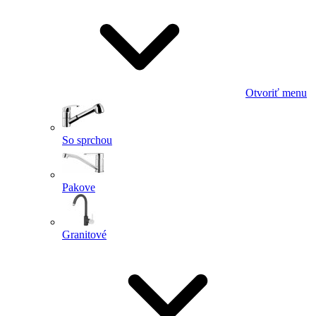
Otvoriť menu
So sprchou
Pakove
Granitové