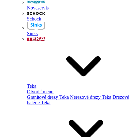
Novaservis
Schock
Sinks
Teka
Otvoriť menu
Granitové drezy Teka
Nerezové drezy Teka
Drezové
batérie Teka