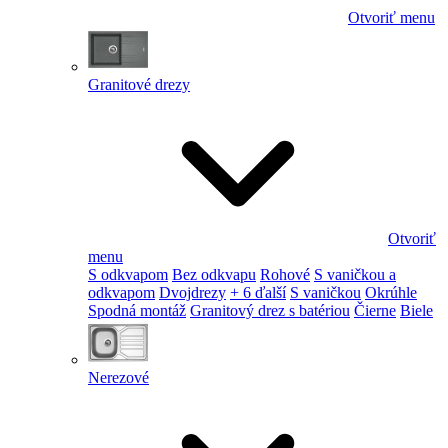
Otvoriť menu
Granitové drezy
Otvoriť
menu
S odkvapom
Bez odkvapu
Rohové
S vaničkou a
odkvapom
Dvojdrezy
+ 6 ďalší
S vaničkou
Okrúhle
Spodná montáž
Granitový drez s batériou
Čierne
Biele
Nerezové