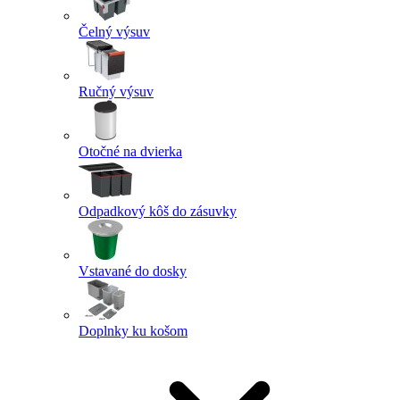
Čelný výsuv
Ručný výsuv
Otočné na dvierka
Odpadkový kôš do zásuvky
Vstavané do dosky
Doplnky ku košom