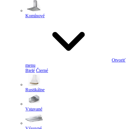
Komínové
Otvoriť
menu
Bielé
Čierné
Rustikálne
Vstavané
Výsuvné