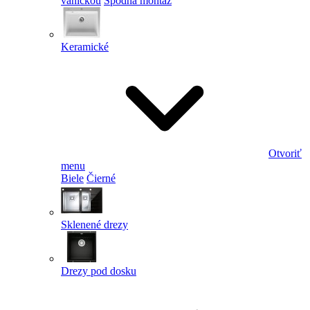
vaničkou
Spodná montáž
Keramické
Otvoriť
menu
Biele
Čierné
Sklenené drezy
Drezy pod dosku