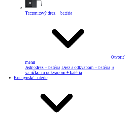
Tectonitový drez + batéria
Otvoriť
menu
Jednodrez + batéria
Drez s odkvapom + batéria
S
vaničkou a odkvapom + batéria
Kuchynské batérie