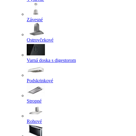
Závesné
Ostrovčekové
Varná doska s digestorom
Podskrinkové
Stropné
Rohové