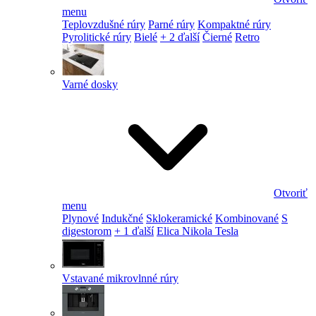
menu
Teplovzdušné rúry
Parné rúry
Kompaktné rúry
Pyrolitické rúry
Bielé
+ 2 ďalší
Čierné
Retro
Varné dosky
Otvoriť
menu
Plynové
Indukčné
Sklokeramické
Kombinované
S
digestorom
+ 1 ďalší
Elica Nikola Tesla
Vstavané mikrovlnné rúry