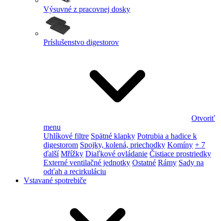
Výsuvné z pracovnej dosky
Príslušenstvo digestorov
Otvoriť
menu
Uhlíkové filtre
Spätné klapky
Potrubia a hadice k
digestorom
Spojky, kolená, priechodky
Komíny
+ 7
ďalší
Mřížky
Diaľkové ovládanie
Čistiace prostriedky
Externé ventilačné jednotky
Ostatné
Rámy
Sady na
odťah a recirkuláciu
Vstavané spotrebiče