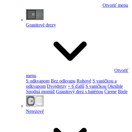
Otvoriť menu
Granitové drezy
Otvoriť
menu
S odkvapom
Bez odkvapu
Rohové
S vaničkou a
odkvapom
Dvojdrezy
+ 6 ďalší
S vaničkou
Okrúhle
Spodná montáž
Granitový drez s batériou
Čierne
Biele
Nerezové