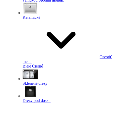
vaničkou
Spodná montáž
Keramické
Otvoriť
menu
Biele
Čierné
Sklenené drezy
Drezy pod dosku