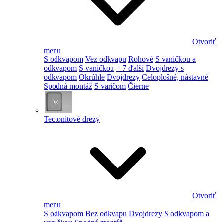
Otvoriť
menu
S odkvapom
Vez odkvapu
Rohové
S vaničkou a
odkvapom
S vaničkou
+ 7 ďalší
Dvojdrezy s
odkvapom
Okrúhle
Dvojdrezy
Celoplošné, nástavné
Spodná montáž
S varičom
Čierne
Tectonitové drezy
Otvoriť
menu
S odkvapom
Bez odkvapu
Dvojdrezy
S odkvapom a