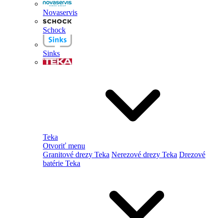
Novaservis
Schock
Sinks
Teka
Otvoriť menu
Granitové drezy Teka
Nerezové drezy Teka
Drezové
batérie Teka