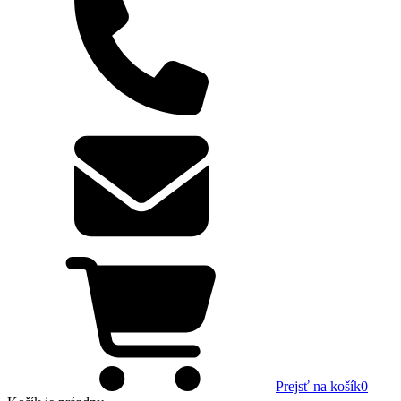
Prejsť na košík
0