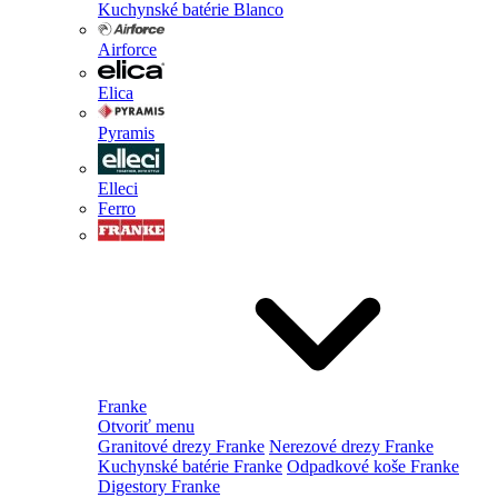
Kuchynské batérie Blanco
Airforce
Elica
Pyramis
Elleci
Ferro
Franke
Otvoriť menu
Granitové drezy Franke
Nerezové drezy Franke
Kuchynské batérie Franke
Odpadkové koše Franke
Digestory Franke