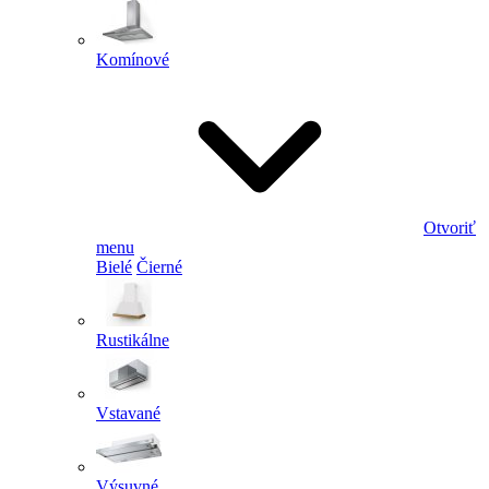
Komínové
Otvoriť
menu
Bielé
Čierné
Rustikálne
Vstavané
Výsuvné