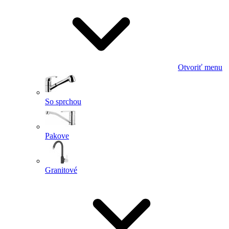
Otvoriť menu
So sprchou
Pakove
Granitové