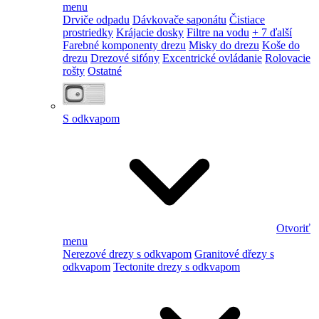
menu
Drviče odpadu
Dávkovače saponátu
Čistiace
prostriedky
Krájacie dosky
Filtre na vodu
+ 7 ďalší
Farebné komponenty drezu
Misky do drezu
Koše do
drezu
Drezové sifóny
Excentrické ovládanie
Rolovacie
rošty
Ostatné
S odkvapom
Otvoriť
menu
Nerezové drezy s odkvapom
Granitové dřezy s
odkvapom
Tectonite drezy s odkvapom