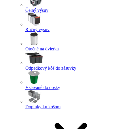
Čelný výsuv
Ručný výsuv
Otočné na dvierka
Odpadkový kôš do zásuvky
Vstavané do dosky
Doplnky ku košom