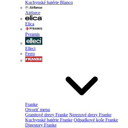
Kuchynské batérie Blanco
Airforce
Elica
Pyramis
Elleci
Ferro
Franke
Otvoriť menu
Granitové drezy Franke
Nerezové drezy Franke
Kuchynské batérie Franke
Odpadkové koše Franke
Digestory Franke