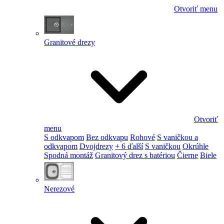
Otvoriť menu
Granitové drezy
Otvoriť
menu
S odkvapom
Bez odkvapu
Rohové
S vaničkou a
odkvapom
Dvojdrezy
+ 6 ďalší
S vaničkou
Okrúhle
Spodná montáž
Granitový drez s batériou
Čierne
Biele
Nerezové