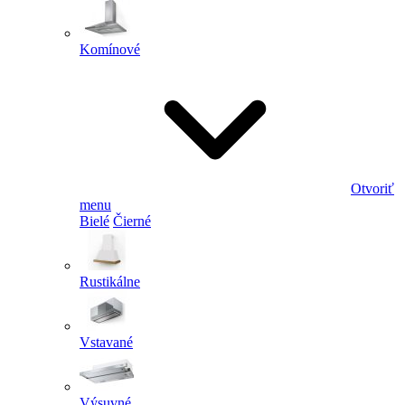
Komínové
Otvoriť
menu
Bielé
Čierné
Rustikálne
Vstavané
Výsuvné