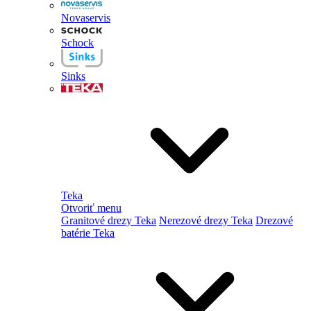
Novaservis
Schock
Sinks
Teka
Otvoriť menu
Granitové drezy Teka
Nerezové drezy Teka
Drezové
batérie Teka