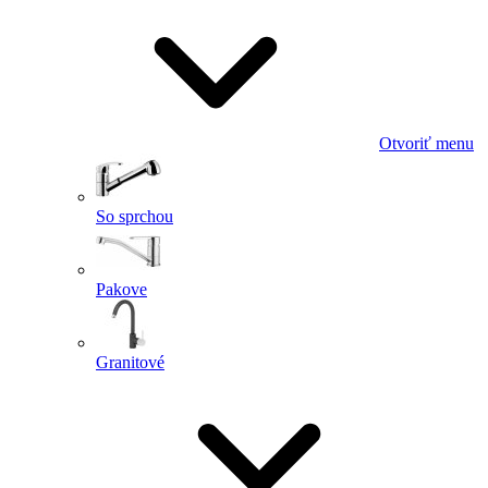
Otvoriť menu
So sprchou
Pakove
Granitové