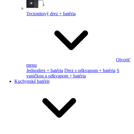
Tectonitový drez + batéria
Otvoriť
menu
Jednodrez + batéria
Drez s odkvapom + batéria
S
vaničkou a odkvapom + batéria
Kuchynské batérie