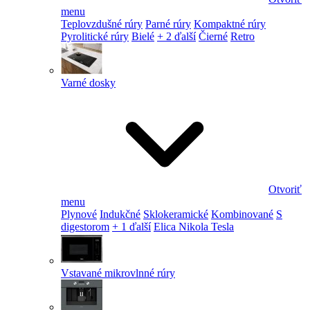
menu
Teplovzdušné rúry
Parné rúry
Kompaktné rúry
Pyrolitické rúry
Bielé
+ 2 ďalší
Čierné
Retro
Varné dosky
Otvoriť
menu
Plynové
Indukčné
Sklokeramické
Kombinované
S
digestorom
+ 1 ďalší
Elica Nikola Tesla
Vstavané mikrovlnné rúry