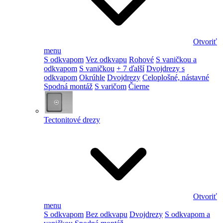
Otvoriť
menu
S odkvapom
Vez odkvapu
Rohové
S vaničkou a
odkvapom
S vaničkou
+ 7 ďalší
Dvojdrezy s
odkvapom
Okrúhle
Dvojdrezy
Celoplošné, nástavné
Spodná montáž
S varičom
Čierne
Tectonitové drezy
Otvoriť
menu
S odkvapom
Bez odkvapu
Dvojdrezy
S odkvapom a