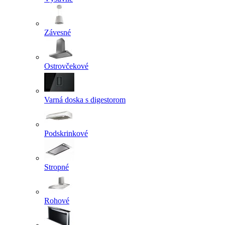
Závesné
Ostrovčekové
Varná doska s digestorom
Podskrinkové
Stropné
Rohové