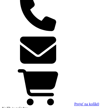
Prejsť na košík
0