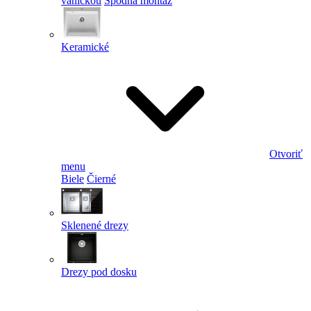
vaničkou
Spodná montáž
Keramické
Otvoriť
menu
Biele
Čierné
Sklenené drezy
Drezy pod dosku