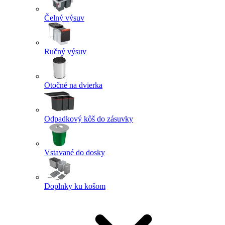
Čelný výsuv
Ručný výsuv
Otočné na dvierka
Odpadkový kôš do zásuvky
Vstavané do dosky
Doplnky ku košom