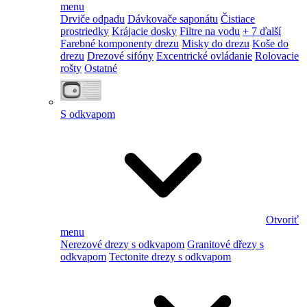
menu
Drviče odpadu
Dávkovače saponátu
Čistiace
prostriedky
Krájacie dosky
Filtre na vodu
+ 7 ďalší
Farebné komponenty drezu
Misky do drezu
Koše do
drezu
Drezové sifóny
Excentrické ovládanie
Rolovacie
rošty
Ostatné
S odkvapom
Otvoriť
menu
Nerezové drezy s odkvapom
Granitové dřezy s
odkvapom
Tectonite drezy s odkvapom