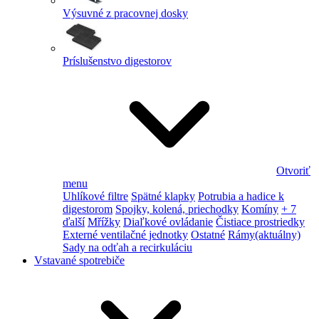
Výsuvné z pracovnej dosky
Príslušenstvo digestorov
Otvoriť
menu
Uhlíkové filtre
Spätné klapky
Potrubia a hadice k
digestorom
Spojky, kolená, priechodky
Komíny
+ 7
ďalší
Mřížky
Diaľkové ovládanie
Čistiace prostriedky
Externé ventilačné jednotky
Ostatné
Rámy
(aktuálny)
Sady na odťah a recirkuláciu
Vstavané spotrebiče