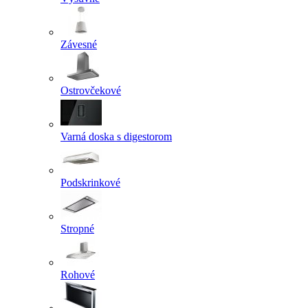
Závesné
Ostrovčekové
Varná doska s digestorom
Podskrinkové
Stropné
Rohové