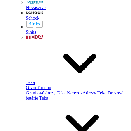
Novaservis
Schock
Sinks
Teka
Otvoriť menu
Granitové drezy Teka
Nerezové drezy Teka
Drezové
batérie Teka