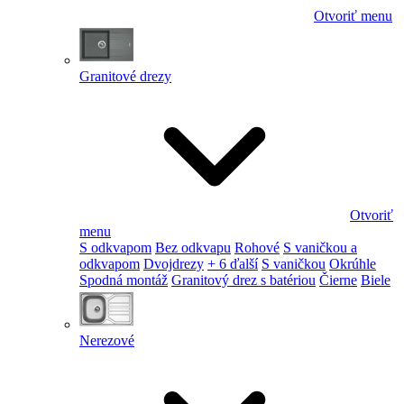
Otvoriť menu
Granitové drezy
Otvoriť
menu
S odkvapom
Bez odkvapu
Rohové
S vaničkou a
odkvapom
Dvojdrezy
+ 6 ďalší
S vaničkou
Okrúhle
Spodná montáž
Granitový drez s batériou
Čierne
Biele
Nerezové