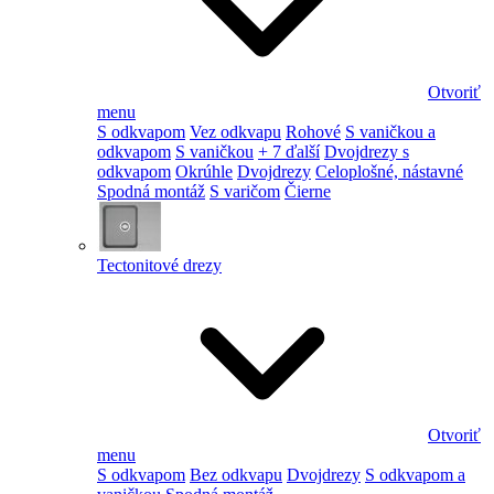
Otvoriť
menu
S odkvapom
Vez odkvapu
Rohové
S vaničkou a
odkvapom
S vaničkou
+ 7 ďalší
Dvojdrezy s
odkvapom
Okrúhle
Dvojdrezy
Celoplošné, nástavné
Spodná montáž
S varičom
Čierne
Tectonitové drezy
Otvoriť
menu
S odkvapom
Bez odkvapu
Dvojdrezy
S odkvapom a