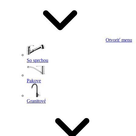
Otvoriť menu
So sprchou
Pakove
Granitové