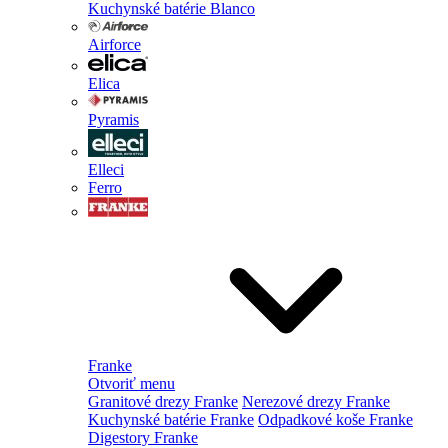
Kuchynské batérie Blanco
Airforce
Elica
Pyramis
Elleci
Ferro
Franke
Otvoriť menu
Granitové drezy Franke
Nerezové drezy Franke
Kuchynské batérie Franke
Odpadkové koše Franke
Digestory Franke