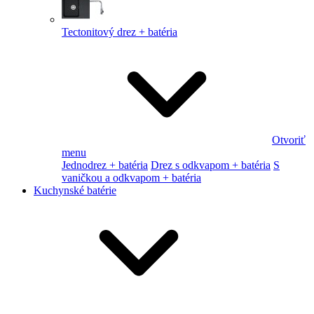
Tectonitový drez + batéria
Otvoriť
menu
Jednodrez + batéria
Drez s odkvapom + batéria
S
vaničkou a odkvapom + batéria
Kuchynské batérie