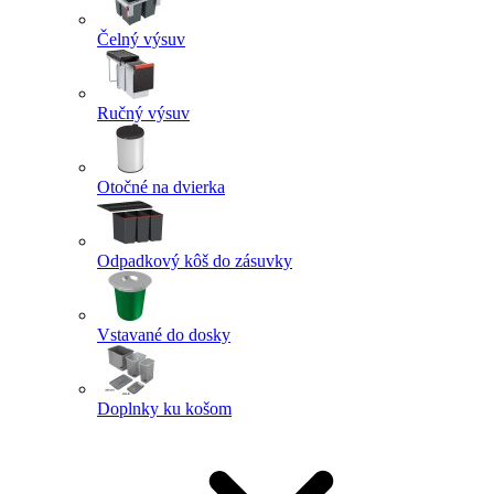
Čelný výsuv
Ručný výsuv
Otočné na dvierka
Odpadkový kôš do zásuvky
Vstavané do dosky
Doplnky ku košom