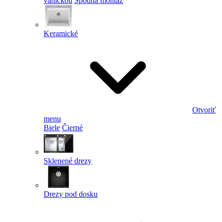
vaničkou
Spodná montáž
Keramické
Otvoriť
menu
Biele
Čierné
Sklenené drezy
Drezy pod dosku