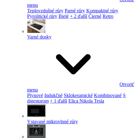
menu
Teplovzdušné rúry
Parné rúry
Kompaktné rúry
Pyrolitické rúry
Bielé
+ 2 ďalší
Čierné
Retro
Varné dosky
Otvoriť
menu
Plynové
Indukčné
Sklokeramické
Kombinované
S
digestorom
+ 1 ďalší
Elica Nikola Tesla
Vstavané mikrovlnné rúry