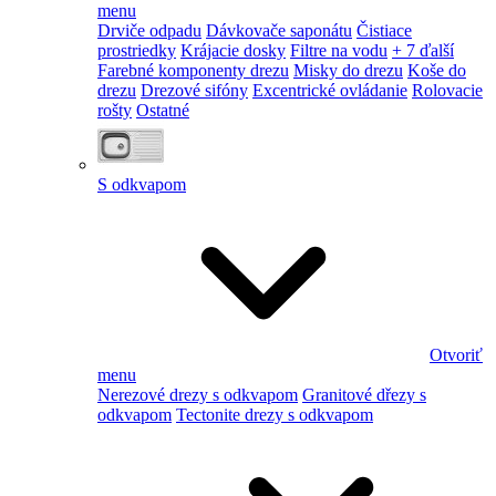
menu
Drviče odpadu
Dávkovače saponátu
Čistiace
prostriedky
Krájacie dosky
Filtre na vodu
+ 7 ďalší
Farebné komponenty drezu
Misky do drezu
Koše do
drezu
Drezové sifóny
Excentrické ovládanie
Rolovacie
rošty
Ostatné
S odkvapom
Otvoriť
menu
Nerezové drezy s odkvapom
Granitové dřezy s
odkvapom
Tectonite drezy s odkvapom