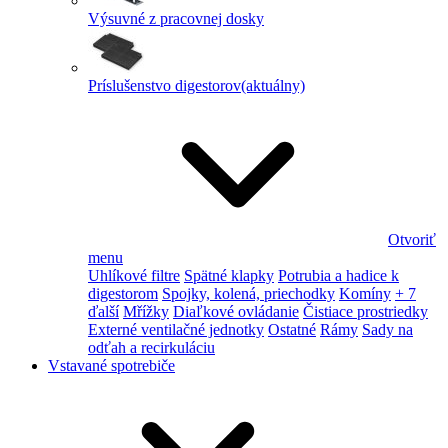
Výsuvné z pracovnej dosky
Príslušenstvo digestorov
(aktuálny)
Otvoriť
menu
Uhlíkové filtre
Spätné klapky
Potrubia a hadice k
digestorom
Spojky, kolená, priechodky
Komíny
+ 7
ďalší
Mřížky
Diaľkové ovládanie
Čistiace prostriedky
Externé ventilačné jednotky
Ostatné
Rámy
Sady na
odťah a recirkuláciu
Vstavané spotrebiče