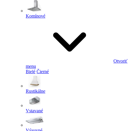
Komínové
Otvoriť
menu
Bielé
Čierné
Rustikálne
Vstavané
Výsuvné