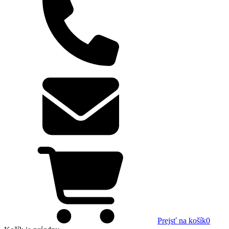
Prejsť na košík
0