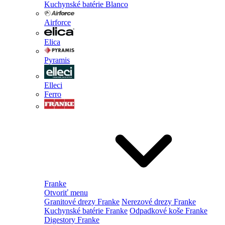
Kuchynské batérie Blanco
Airforce
Elica
Pyramis
Elleci
Ferro
Franke
Otvoriť menu
Granitové drezy Franke
Nerezové drezy Franke
Kuchynské batérie Franke
Odpadkové koše Franke
Digestory Franke