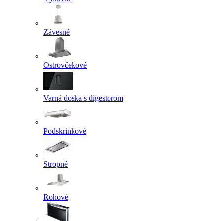
Závesné
Ostrovčekové
Varná doska s digestorom
Podskrinkové
Stropné
Rohové