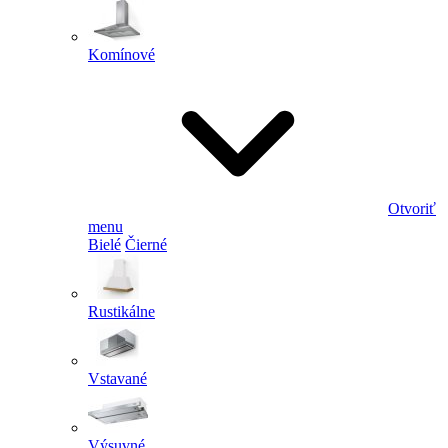
Komínové
Otvoriť
menu
Bielé
Čierné
Rustikálne
Vstavané
Výsuvné