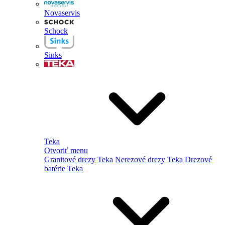
Novaservis
Schock
Sinks
Teka
Otvoriť menu
Granitové drezy Teka
Nerezové drezy Teka
Drezové
batérie Teka