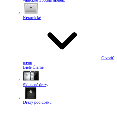
vaničkou
Spodná montáž
Keramické
Otvoriť
menu
Biele
Čierné
Sklenené drezy
Drezy pod dosku