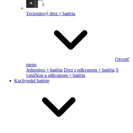
Tectonitový drez + batéria
Otvoriť
menu
Jednodrez + batéria
Drez s odkvapom + batéria
S
vaničkou a odkvapom + batéria
Kuchynské batérie