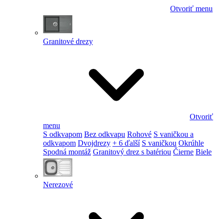
Otvoriť menu
Granitové drezy
Otvoriť
menu
S odkvapom
Bez odkvapu
Rohové
S vaničkou a
odkvapom
Dvojdrezy
+ 6 ďalší
S vaničkou
Okrúhle
Spodná montáž
Granitový drez s batériou
Čierne
Biele
Nerezové