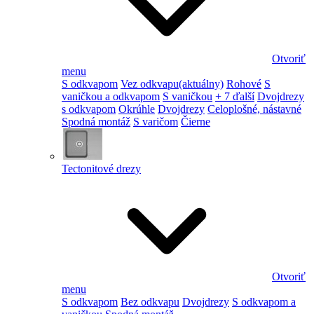
Otvoriť
menu
S odkvapom
Vez odkvapu
(aktuálny)
Rohové
S
vaničkou a odkvapom
S vaničkou
+ 7 ďalší
Dvojdrezy
s odkvapom
Okrúhle
Dvojdrezy
Celoplošné, nástavné
Spodná montáž
S varičom
Čierne
Tectonitové drezy
Otvoriť
menu
S odkvapom
Bez odkvapu
Dvojdrezy
S odkvapom a