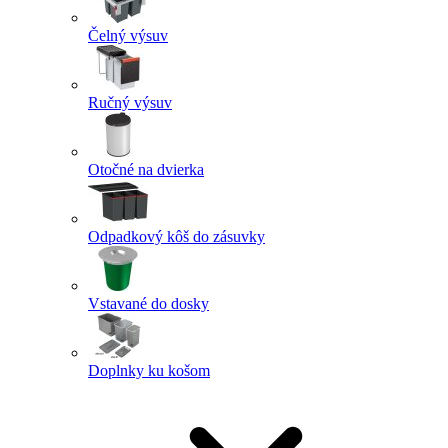
Čelný výsuv
Ručný výsuv
Otočné na dvierka
Odpadkový kôš do zásuvky
Vstavané do dosky
Doplnky ku košom