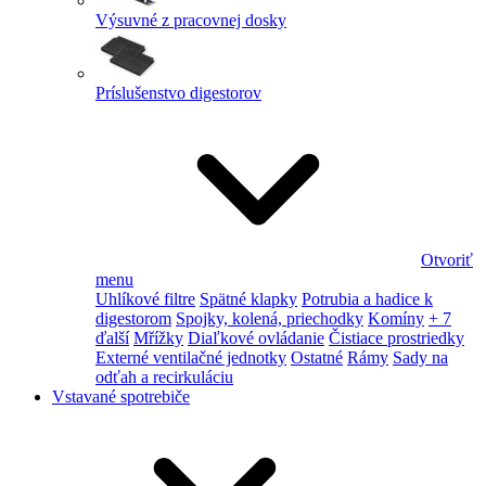
Výsuvné z pracovnej dosky
Príslušenstvo digestorov
Otvoriť
menu
Uhlíkové filtre
Spätné klapky
Potrubia a hadice k
digestorom
Spojky, kolená, priechodky
Komíny
+ 7
ďalší
Mřížky
Diaľkové ovládanie
Čistiace prostriedky
Externé ventilačné jednotky
Ostatné
Rámy
Sady na
odťah a recirkuláciu
Vstavané spotrebiče