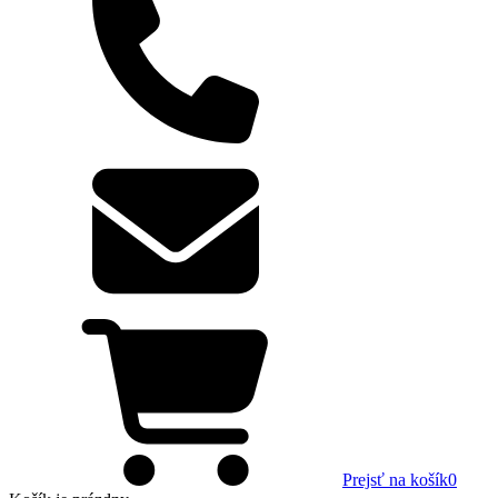
Prejsť na košík
0