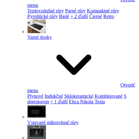
menu
Teplovzdušné rúry
Parné rúry
Kompaktné rúry
Pyrolitické rúry
Bielé
+ 2 ďalší
Čierné
Retro
Varné dosky
Otvoriť
menu
Plynové
Indukčné
Sklokeramické
Kombinované
S
digestorom
+ 1 ďalší
Elica Nikola Tesla
Vstavané mikrovlnné rúry