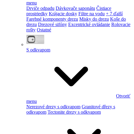
menu
Drviče odpadu
Dávkovače saponátu
Čistiace
prostriedky
Krájacie dosky
Filtre na vodu
+ 7 ďalší
Farebné komponenty drezu
Misky do drezu
Koše do
drezu
Drezové sifóny
Excentrické ovládanie
Rolovacie
rošty
Ostatné
S odkvapom
Otvoriť
menu
Nerezové drezy s odkvapom
Granitové dřezy s
odkvapom
Tectonite drezy s odkvapom