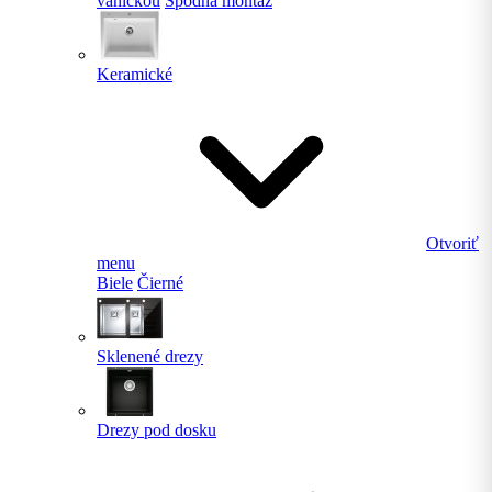
vaničkou
Spodná montáž
Keramické
Otvoriť
menu
Biele
Čierné
Sklenené drezy
Drezy pod dosku