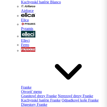
Kuchynské batérie Blanco
Airforce
Elica
Pyramis
Elleci
Ferro
Franke
Otvoriť menu
Granitové drezy Franke
Nerezové drezy Franke
Kuchynské batérie Franke
Odpadkové koše Franke
Digestory Franke