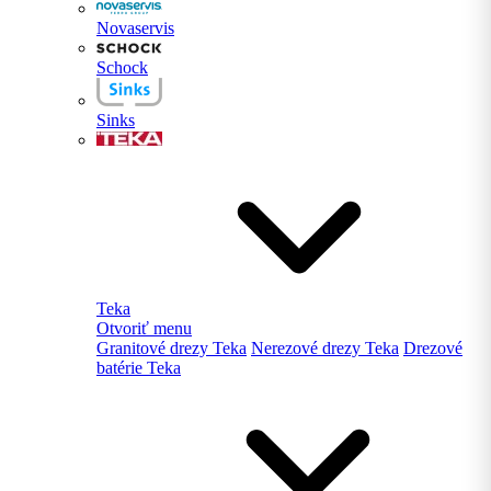
Novaservis
Schock
Sinks
Teka
Otvoriť menu
Granitové drezy Teka
Nerezové drezy Teka
Drezové
batérie Teka