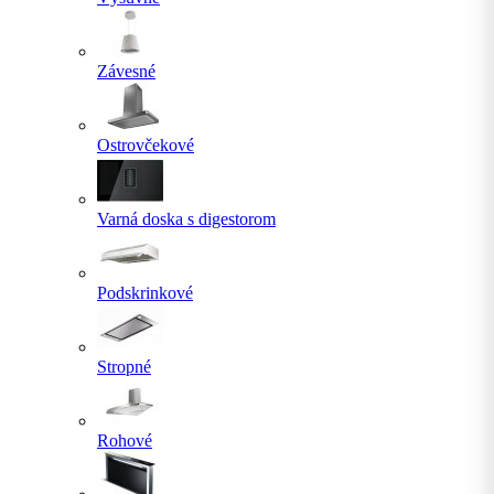
Závesné
Ostrovčekové
Varná doska s digestorom
Podskrinkové
Stropné
Rohové