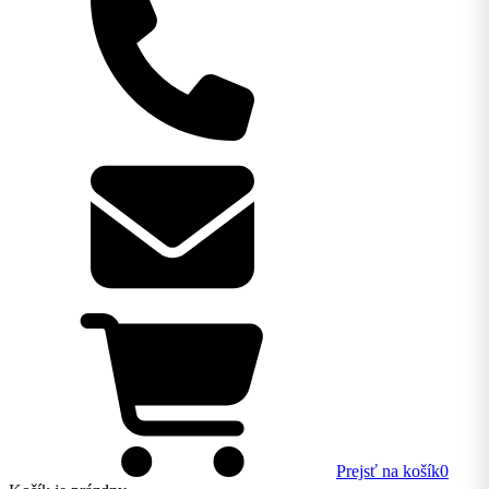
Prejsť na košík
0