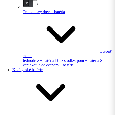
Tectonitový drez + batéria
Otvoriť
menu
Jednodrez + batéria
Drez s odkvapom + batéria
S
vaničkou a odkvapom + batéria
Kuchynské batérie