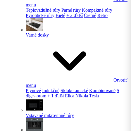
menu
Teplovzdušné rúry
Parné rúry
Kompaktné rúry
Pyrolitické rúry
Bielé
+ 2 ďalší
Čierné
Retro
Varné dosky
Otvoriť
menu
Plynové
Indukčné
Sklokeramické
Kombinované
S
digestorom
+ 1 ďalší
Elica Nikola Tesla
Vstavané mikrovlnné rúry