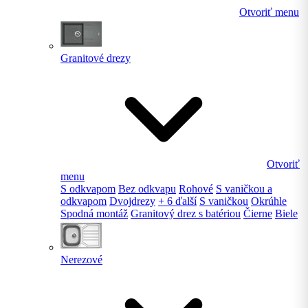
Otvoriť menu
Granitové drezy
Otvoriť
menu
S odkvapom
Bez odkvapu
Rohové
S vaničkou a
odkvapom
Dvojdrezy
+ 6 ďalší
S vaničkou
Okrúhle
Spodná montáž
Granitový drez s batériou
Čierne
Biele
Nerezové