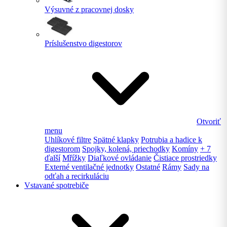
Výsuvné z pracovnej dosky
Príslušenstvo digestorov
Otvoriť
menu
Uhlíkové filtre
Spätné klapky
Potrubia a hadice k
digestorom
Spojky, kolená, priechodky
Komíny
+ 7
ďalší
Mřížky
Diaľkové ovládanie
Čistiace prostriedky
Externé ventilačné jednotky
Ostatné
Rámy
Sady na
odťah a recirkuláciu
Vstavané spotrebiče