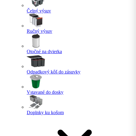
Čelný výsuv
Ručný výsuv
Otočné na dvierka
Odpadkový kôš do zásuvky
Vstavané do dosky
Doplnky ku košom