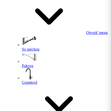
Otvoriť menu
So sprchou
Pakove
Granitové