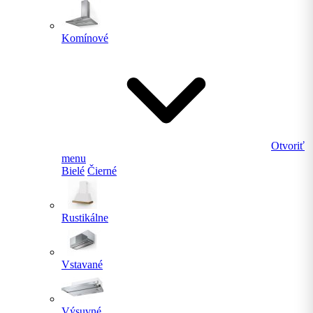
Komínové
Otvoriť
menu
Bielé
Čierné
Rustikálne
Vstavané
Výsuvné