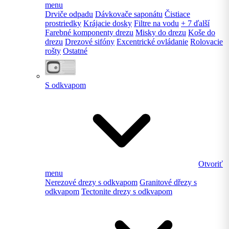
menu
Drviče odpadu
Dávkovače saponátu
Čistiace
prostriedky
Krájacie dosky
Filtre na vodu
+ 7 ďalší
Farebné komponenty drezu
Misky do drezu
Koše do
drezu
Drezové sifóny
Excentrické ovládanie
Rolovacie
rošty
Ostatné
S odkvapom
Otvoriť
menu
Nerezové drezy s odkvapom
Granitové dřezy s
odkvapom
Tectonite drezy s odkvapom