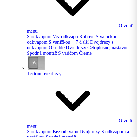
Otvoriť
menu
S odkvapom
Vez odkvapu
Rohové
S vaničkou a
odkvapom
S vaničkou
+ 7 ďalší
Dvojdrezy s
odkvapom
Okrúhle
Dvojdrezy
Celoplošné, nástavné
Spodná montáž
S varičom
Čierne
Tectonitové drezy
Otvoriť
menu
S odkvapom
Bez odkvapu
Dvojdrezy
S odkvapom a