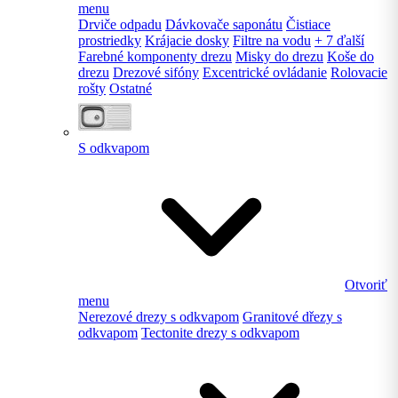
menu
Drviče odpadu
Dávkovače saponátu
Čistiace
prostriedky
Krájacie dosky
Filtre na vodu
+ 7 ďalší
Farebné komponenty drezu
Misky do drezu
Koše do
drezu
Drezové sifóny
Excentrické ovládanie
Rolovacie
rošty
Ostatné
S odkvapom
Otvoriť
menu
Nerezové drezy s odkvapom
Granitové dřezy s
odkvapom
Tectonite drezy s odkvapom