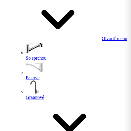
Otvoriť menu
So sprchou
Pakove
Granitové