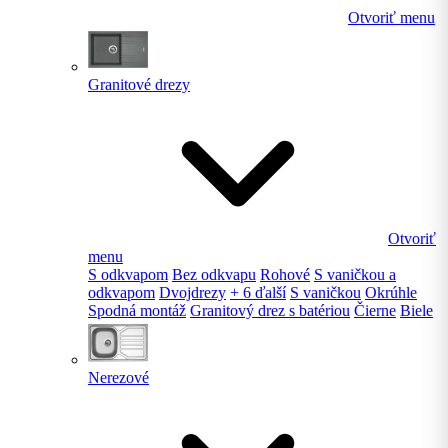
Otvoriť menu
Granitové drezy
Otvoriť
menu
S odkvapom
Bez odkvapu
Rohové
S vaničkou a
odkvapom
Dvojdrezy
+ 6 ďalší
S vaničkou
Okrúhle
Spodná montáž
Granitový drez s batériou
Čierne
Biele
Nerezové