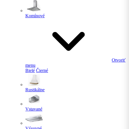
Komínové
Otvoriť
menu
Bielé
Čierné
Rustikálne
Vstavané
Výsuvné