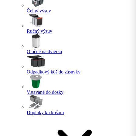
Čelný výsuv
Ručný výsuv
Otočné na dvierka
Odpadkový kôš do zásuvky
Vstavané do dosky
Doplnky ku košom