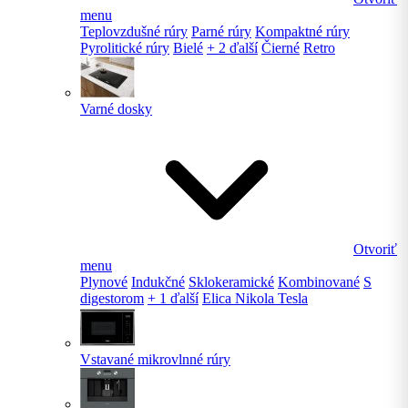
menu
Teplovzdušné rúry
Parné rúry
Kompaktné rúry
Pyrolitické rúry
Bielé
+ 2 ďalší
Čierné
Retro
Varné dosky
Otvoriť
menu
Plynové
Indukčné
Sklokeramické
Kombinované
S
digestorom
+ 1 ďalší
Elica Nikola Tesla
Vstavané mikrovlnné rúry