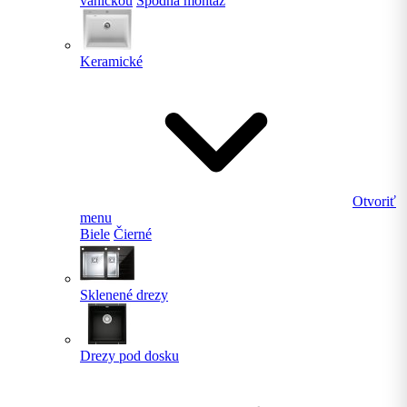
vaničkou
Spodná montáž
Keramické
Otvoriť
menu
Biele
Čierné
Sklenené drezy
Drezy pod dosku