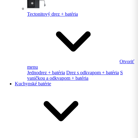
Tectonitový drez + batéria
Otvoriť
menu
Jednodrez + batéria
Drez s odkvapom + batéria
S
vaničkou a odkvapom + batéria
Kuchynské batérie