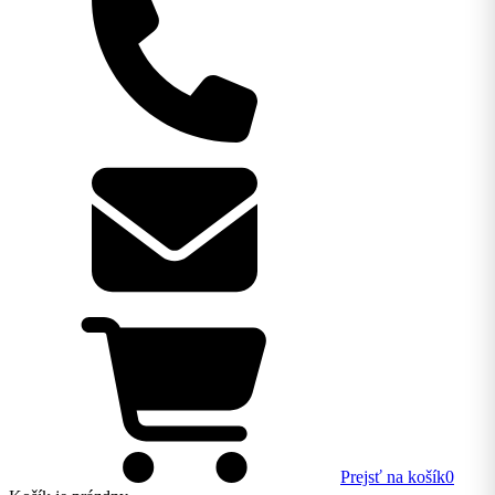
Prejsť na košík
0