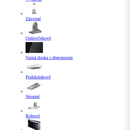
Závesné
Ostrovčekové
Varná doska s digestorom
Podskrinkové
Stropné
Rohové