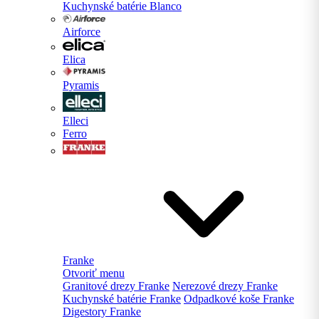
Kuchynské batérie Blanco
Airforce
Elica
Pyramis
Elleci
Ferro
Franke
Otvoriť menu
Granitové drezy Franke
Nerezové drezy Franke
Kuchynské batérie Franke
Odpadkové koše Franke
Digestory Franke