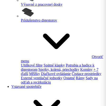
Výsuvné z pracovnej dosky
Príslušenstvo digestorov
Otvoriť
menu
Uhlíkové filtre
Spätné klapky
Potrubia a hadice k
digestorom
Spojky, kolená, priechodky
Komíny
+ 7
ďalší
Mřížky
Diaľkové ovládanie
Čistiace prostriedky
Externé ventilačné jednotky
Ostatné
Rámy
Sady na
odťah a recirkuláciu
Vstavané spotrebiče