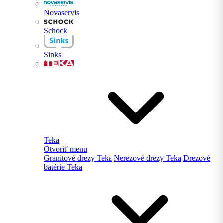
Novaservis
Schock
Sinks
Teka
Otvoriť menu
Granitové drezy Teka
Nerezové drezy Teka
Drezové
batérie Teka