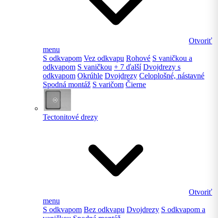
Otvoriť
menu
S odkvapom
Vez odkvapu
Rohové
S vaničkou a
odkvapom
S vaničkou
+ 7 ďalší
Dvojdrezy s
odkvapom
Okrúhle
Dvojdrezy
Celoplošné, nástavné
Spodná montáž
S varičom
Čierne
Tectonitové drezy
Otvoriť
menu
S odkvapom
Bez odkvapu
Dvojdrezy
S odkvapom a