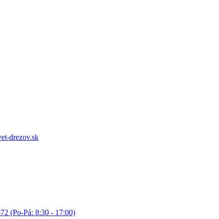
et-drezov.sk
72 (Po-Pá: 8:30 - 17:00)