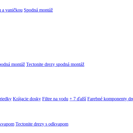
 a vaničkou
Spodná montáž
podná montáž
Tectonite drezy spodná montáž
triedky
Krájacie dosky
Filtre na vodu
+ 7 ďalší
Farebné komponenty dr
dkvapom
Tectonite drezy s odkvapom