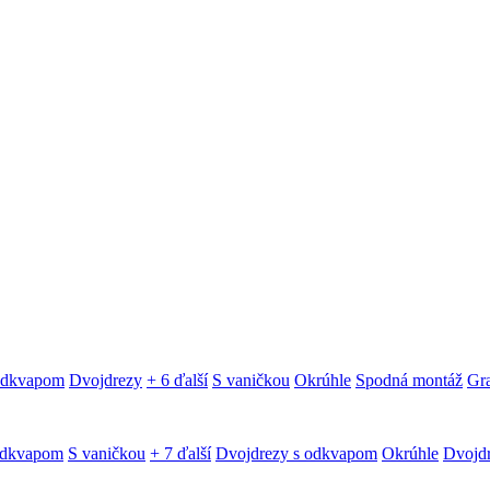
 odkvapom
Dvojdrezy
+ 6 ďalší
S vaničkou
Okrúhle
Spodná montáž
Gra
odkvapom
S vaničkou
+ 7 ďalší
Dvojdrezy s odkvapom
Okrúhle
Dvojd