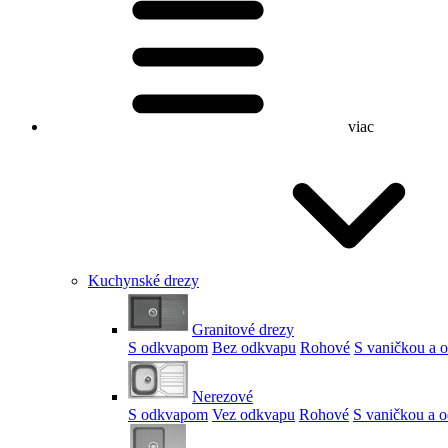
viac
Kuchynské drezy
Granitové drezy
S odkvapom
Bez odkvapu
Rohové
S vaničkou a
Nerezové
S odkvapom
Vez odkvapu
Rohové
S vaničkou a 