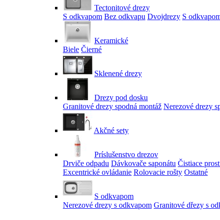
Tectonitové drezy
S odkvapom
Bez odkvapu
Dvojdrezy
S odkvapom
Keramické
Biele
Čierné
Sklenené drezy
Drezy pod dosku
Granitové drezy spodná montáž
Nerezové drezy s
Akčné sety
Príslušenstvo drezov
Drviče odpadu
Dávkovače saponátu
Čistiace pros
Excentrické ovládanie
Rolovacie rošty
Ostatné
S odkvapom
Nerezové drezy s odkvapom
Granitové dřezy s o