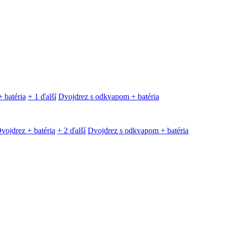
 batéria
+ 1 ďalší
Dvojdrez s odkvapom + batéria
vojdrez + batéria
+ 2 ďalší
Dvojdrez s odkvapom + batéria