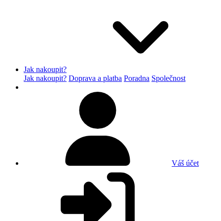
Jak nakoupit?
Jak nakoupit?
Doprava a platba
Poradna
Společnost
Váš účet