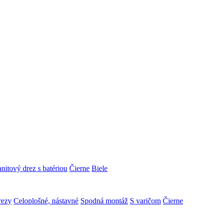
nitový drez s batériou
Čierne
Biele
rezy
Celoplošné, nástavné
Spodná montáž
S varičom
Čierne