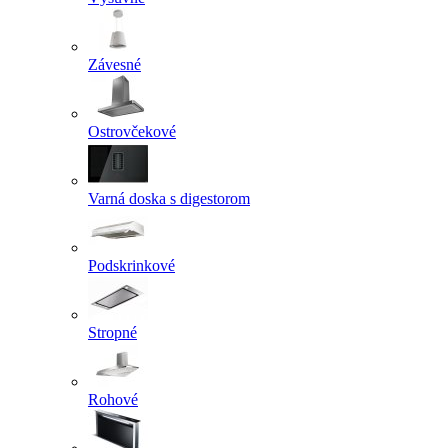
Závesné
Ostrovčekové
Varná doska s digestorom
Podskrinkové
Stropné
Rohové