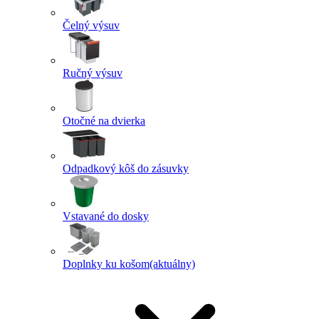
Čelný výsuv
Ručný výsuv
Otočné na dvierka
Odpadkový kôš do zásuvky
Vstavané do dosky
Doplnky ku košom
(aktuálny)