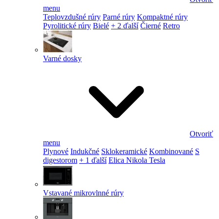
menu
Teplovzdušné rúry
Parné rúry
Kompaktné rúry
Pyrolitické rúry
Bielé
+ 2 ďalší
Čierné
Retro
Varné dosky
Otvoriť
menu
Plynové
Indukčné
Sklokeramické
Kombinované
S
digestorom
+ 1 ďalší
Elica Nikola Tesla
Vstavané mikrovlnné rúry