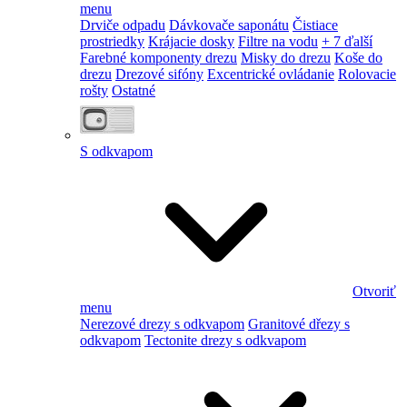
menu
Drviče odpadu
Dávkovače saponátu
Čistiace
prostriedky
Krájacie dosky
Filtre na vodu
+ 7 ďalší
Farebné komponenty drezu
Misky do drezu
Koše do
drezu
Drezové sifóny
Excentrické ovládanie
Rolovacie
rošty
Ostatné
S odkvapom
Otvoriť
menu
Nerezové drezy s odkvapom
Granitové dřezy s
odkvapom
Tectonite drezy s odkvapom