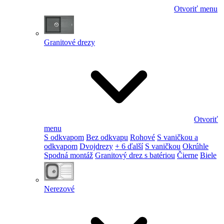
Otvoriť menu
Granitové drezy
Otvoriť
menu
S odkvapom
Bez odkvapu
Rohové
S vaničkou a
odkvapom
Dvojdrezy
+ 6 ďalší
S vaničkou
Okrúhle
Spodná montáž
Granitový drez s batériou
Čierne
Biele
Nerezové