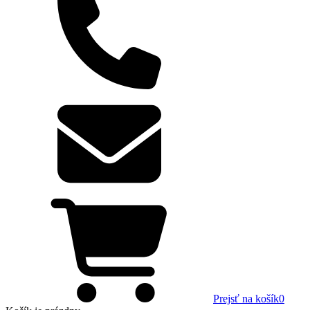
Prejsť na košík
0