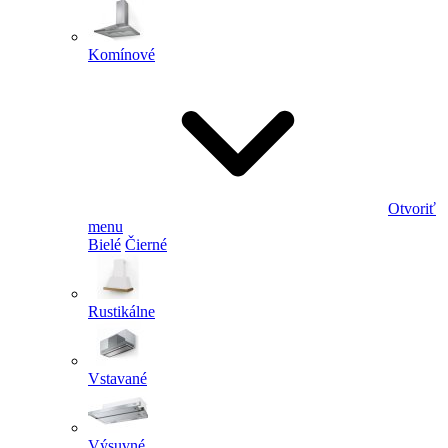
Komínové
Otvoriť
menu
Bielé
Čierné
Rustikálne
Vstavané
Výsuvné