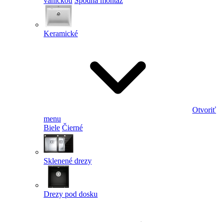
vaničkou
Spodná montáž
Keramické
Otvoriť
menu
Biele
Čierné
Sklenené drezy
Drezy pod dosku