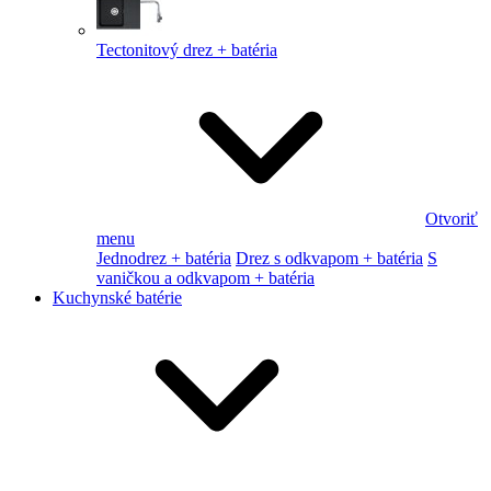
Tectonitový drez + batéria
Otvoriť
menu
Jednodrez + batéria
Drez s odkvapom + batéria
S
vaničkou a odkvapom + batéria
Kuchynské batérie