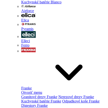
Kuchynské batérie Blanco
Airforce
Elica
Pyramis
Elleci
Ferro
Franke
Otvoriť menu
Granitové drezy Franke
Nerezové drezy Franke
Kuchynské batérie Franke
Odpadkové koše Franke
Digestory Franke