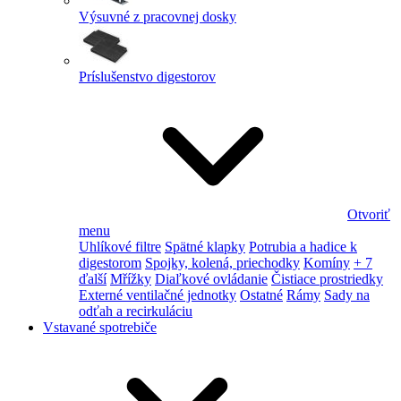
Výsuvné z pracovnej dosky
Príslušenstvo digestorov
Otvoriť
menu
Uhlíkové filtre
Spätné klapky
Potrubia a hadice k
digestorom
Spojky, kolená, priechodky
Komíny
+ 7
ďalší
Mřížky
Diaľkové ovládanie
Čistiace prostriedky
Externé ventilačné jednotky
Ostatné
Rámy
Sady na
odťah a recirkuláciu
Vstavané spotrebiče