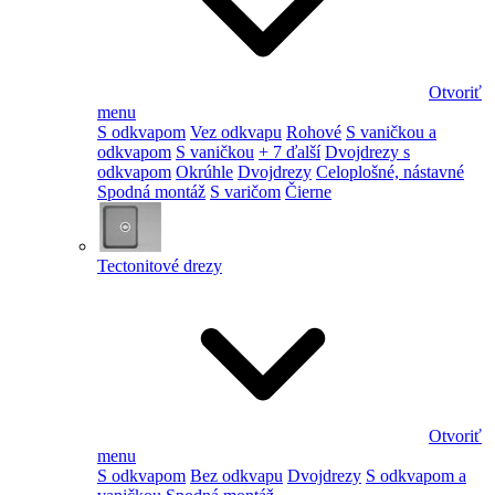
Otvoriť
menu
S odkvapom
Vez odkvapu
Rohové
S vaničkou a
odkvapom
S vaničkou
+ 7 ďalší
Dvojdrezy s
odkvapom
Okrúhle
Dvojdrezy
Celoplošné, nástavné
Spodná montáž
S varičom
Čierne
Tectonitové drezy
Otvoriť
menu
S odkvapom
Bez odkvapu
Dvojdrezy
S odkvapom a