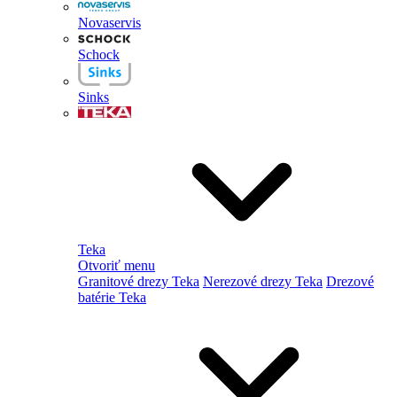
Novaservis
Schock
Sinks
Teka
Otvoriť menu
Granitové drezy Teka
Nerezové drezy Teka
Drezové
batérie Teka