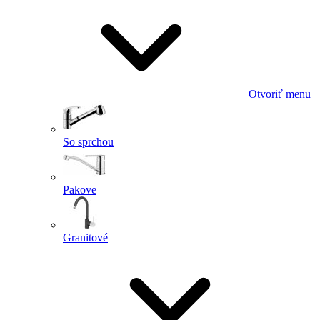
Otvoriť menu
So sprchou
Pakove
Granitové