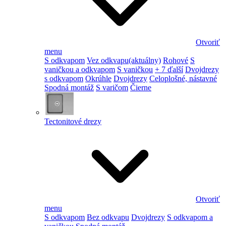
Otvoriť
menu
S odkvapom
Vez odkvapu
(aktuálny)
Rohové
S
vaničkou a odkvapom
S vaničkou
+ 7 ďalší
Dvojdrezy
s odkvapom
Okrúhle
Dvojdrezy
Celoplošné, nástavné
Spodná montáž
S varičom
Čierne
Tectonitové drezy
Otvoriť
menu
S odkvapom
Bez odkvapu
Dvojdrezy
S odkvapom a