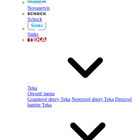
Novaservis
Schock
Sinks
Teka
Otvoriť menu
Granitové drezy Teka
Nerezové drezy Teka
Drezové
batérie Teka