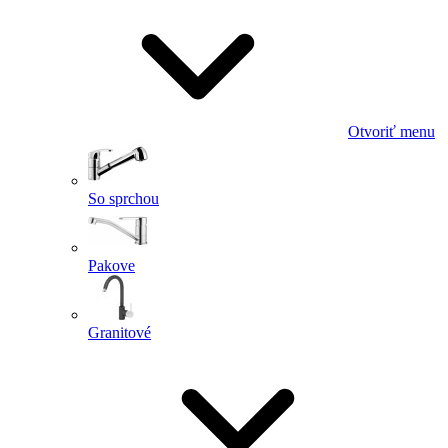
Otvoriť menu
So sprchou
Pakove
Granitové