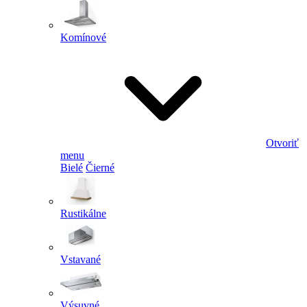
Komínové
Otvoriť
menu
Bielé
Čierné
Rustikálne
Vstavané
Výsuvné