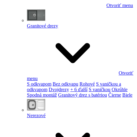
Otvoriť menu
Granitové drezy
Otvoriť
menu
S odkvapom
Bez odkvapu
Rohové
S vaničkou a
odkvapom
Dvojdrezy
+ 6 ďalší
S vaničkou
Okrúhle
Spodná montáž
Granitový drez s batériou
Čierne
Biele
Nerezové