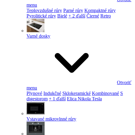
menu
Teplovzdušné rúry
Parné rúry
Kompaktné rúry
Pyrolitické rúry
Bielé
+ 2 ďalší
Čierné
Retro
Varné dosky
Otvoriť
menu
Plynové
Indukčné
Sklokeramické
Kombinované
S
digestorom
+ 1 ďalší
Elica Nikola Tesla
Vstavané mikrovlnné rúry