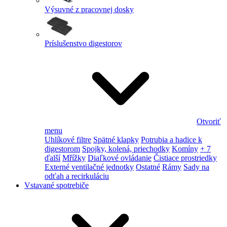
Výsuvné z pracovnej dosky
Príslušenstvo digestorov
Otvoriť
menu
Uhlíkové filtre
Spätné klapky
Potrubia a hadice k
digestorom
Spojky, kolená, priechodky
Komíny
+ 7
ďalší
Mřížky
Diaľkové ovládanie
Čistiace prostriedky
Externé ventilačné jednotky
Ostatné
Rámy
Sady na
odťah a recirkuláciu
Vstavané spotrebiče