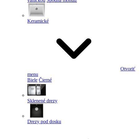
vaničkou
Spodná montáž
Keramické
Otvoriť
menu
Biele
Čierné
Sklenené drezy
Drezy pod dosku