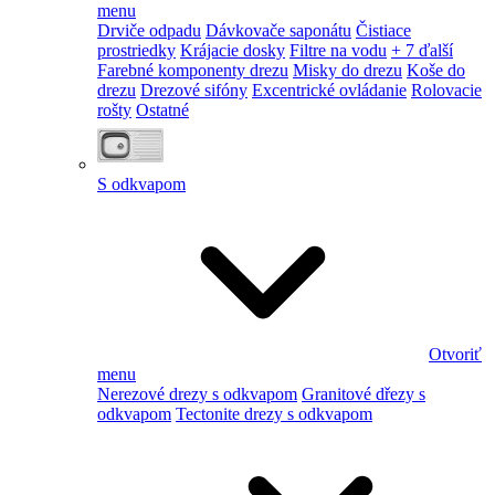
menu
Drviče odpadu
Dávkovače saponátu
Čistiace
prostriedky
Krájacie dosky
Filtre na vodu
+ 7 ďalší
Farebné komponenty drezu
Misky do drezu
Koše do
drezu
Drezové sifóny
Excentrické ovládanie
Rolovacie
rošty
Ostatné
S odkvapom
Otvoriť
menu
Nerezové drezy s odkvapom
Granitové dřezy s
odkvapom
Tectonite drezy s odkvapom