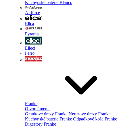
Kuchynské batérie Blanco
Airforce
Elica
Pyramis
Elleci
Ferro
Franke
Otvoriť menu
Granitové drezy Franke
Nerezové drezy Franke
Kuchynské batérie Franke
Odpadkové koše Franke
Digestory Franke