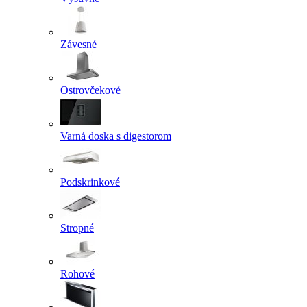
Závesné
Ostrovčekové
Varná doska s digestorom
Podskrinkové
Stropné
Rohové