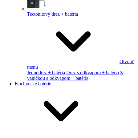
Tectonitový drez + batéria
Otvoriť
menu
Jednodrez + batéria
Drez s odkvapom + batéria
S
vaničkou a odkvapom + batéria
Kuchynské batérie