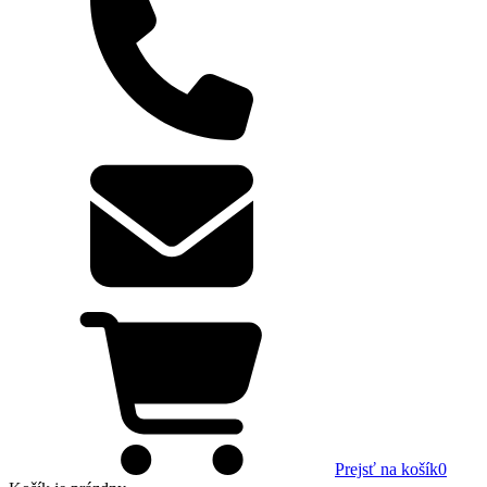
Prejsť na košík
0