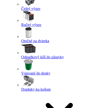
Čelný výsuv
Ručný výsuv
Otočné na dvierka
Odpadkový kôš do zásuvky
Vstavané do dosky
Doplnky ku košom