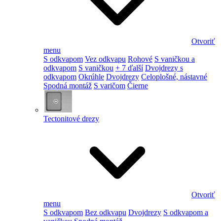
Otvoriť
menu
S odkvapom
Vez odkvapu
Rohové
S vaničkou a
odkvapom
S vaničkou
+ 7 ďalší
Dvojdrezy s
odkvapom
Okrúhle
Dvojdrezy
Celoplošné, nástavné
Spodná montáž
S varičom
Čierne
Tectonitové drezy
Otvoriť
menu
S odkvapom
Bez odkvapu
Dvojdrezy
S odkvapom a