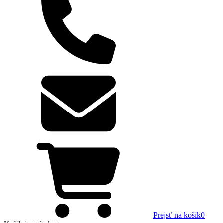
Prejsť na košík
0