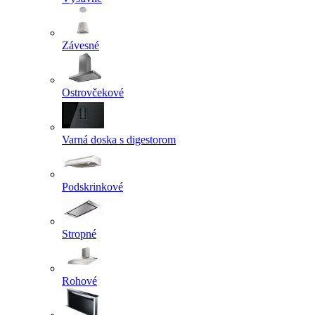
Závesné
Ostrovčekové
Varná doska s digestorom
Podskrinkové
Stropné
Rohové