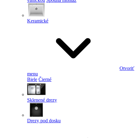
vaničkou
Spodná montáž
Keramické
Otvoriť
menu
Biele
Čierné
Sklenené drezy
Drezy pod dosku