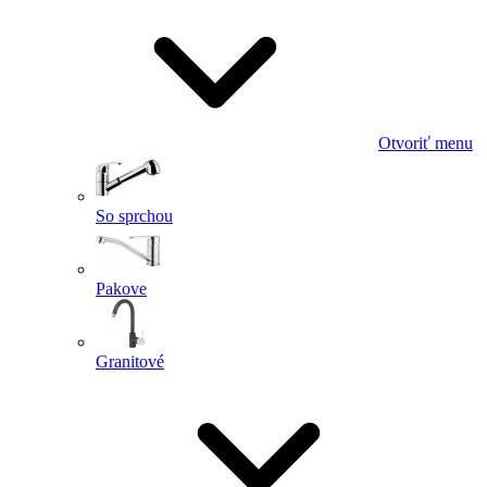
Otvoriť menu
So sprchou
Pakove
Granitové