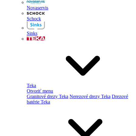
Novaservis
Schock
Sinks
Teka
Otvoriť menu
Granitové drezy Teka
Nerezové drezy Teka
Drezové
batérie Teka