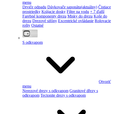
menu
Drviče odpadu
Dávkovače saponátu
(aktuálny)
Čistiace
prostriedky
Krájacie dosky
Filtre na vodu
+ 7 ďalší
Farebné komponenty drezu
Misky do drezu
Koše do
drezu
Drezové sifóny
Excentrické ovládanie
Rolovacie
rošty
Ostatné
S odkvapom
Otvoriť
menu
Nerezové drezy s odkvapom
Granitové dřezy s
odkvapom
Tectonite drezy s odkvapom