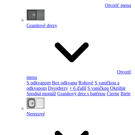
Otvoriť menu
Granitové drezy
Otvoriť
menu
S odkvapom
Bez odkvapu
Rohové
S vaničkou a
odkvapom
Dvojdrezy
+ 6 ďalší
S vaničkou
Okrúhle
Spodná montáž
Granitový drez s batériou
Čierne
Biele
Nerezové