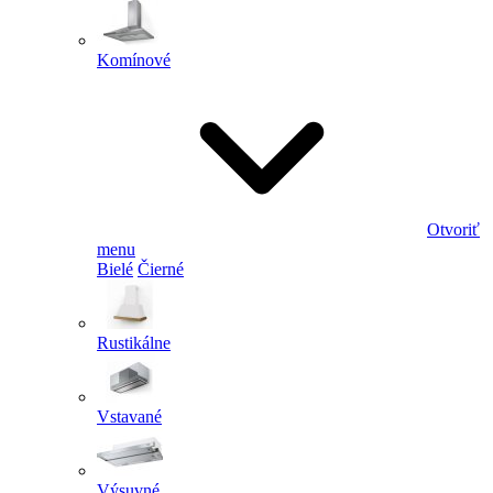
Komínové
Otvoriť
menu
Bielé
Čierné
Rustikálne
Vstavané
Výsuvné