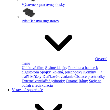
Výsuvné z pracovnej dosky
Príslušenstvo digestorov
Otvoriť
menu
Uhlíkové filtre
Spätné klapky
Potrubia a hadice k
digestorom
Spojky, kolená, priechodky
Komíny
+ 7
ďalší
Mřížky
Diaľkové ovládanie
Čistiace prostriedky
Externé ventilačné jednotky
Ostatné
Rámy
Sady na
odťah a recirkuláciu
Vstavané spotrebiče