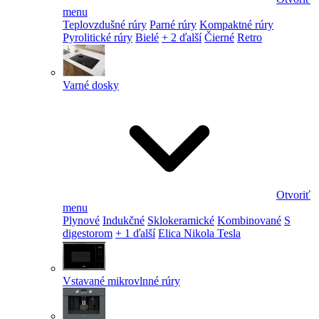
menu
Teplovzdušné rúry
Parné rúry
Kompaktné rúry
Pyrolitické rúry
Bielé
+ 2 ďalší
Čierné
Retro
Varné dosky
Otvoriť
menu
Plynové
Indukčné
Sklokeramické
Kombinované
S
digestorom
+ 1 ďalší
Elica Nikola Tesla
Vstavané mikrovlnné rúry