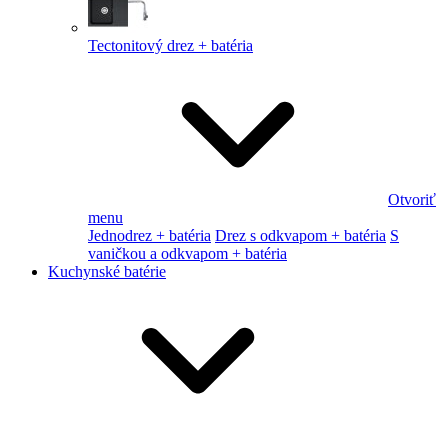
Tectonitový drez + batéria
Otvoriť
menu
Jednodrez + batéria
Drez s odkvapom + batéria
S
vaničkou a odkvapom + batéria
Kuchynské batérie