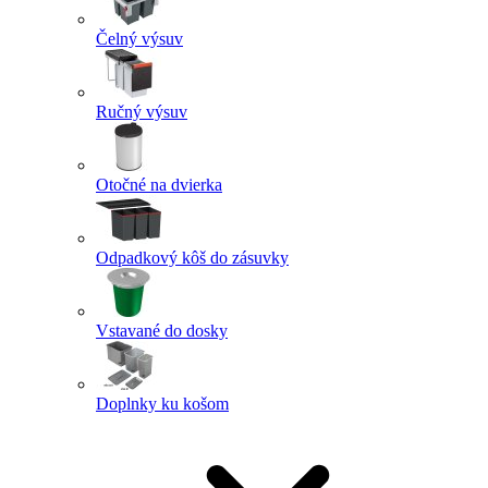
Čelný výsuv
Ručný výsuv
Otočné na dvierka
Odpadkový kôš do zásuvky
Vstavané do dosky
Doplnky ku košom