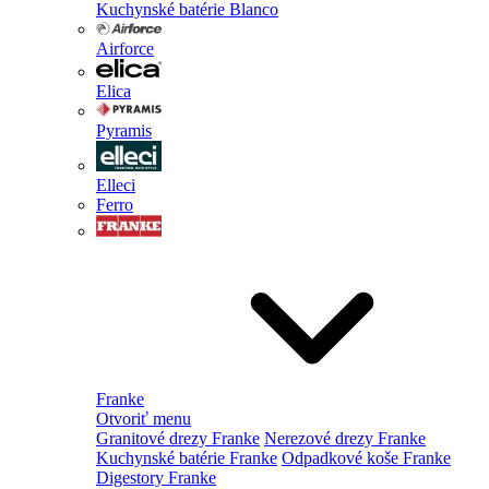
Kuchynské batérie Blanco
Airforce
Elica
Pyramis
Elleci
Ferro
Franke
Otvoriť menu
Granitové drezy Franke
Nerezové drezy Franke
Kuchynské batérie Franke
Odpadkové koše Franke
Digestory Franke