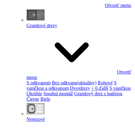
Otvoriť menu
Granitové drezy
Otvoriť
menu
S odkvapom
Bez odkvapu
(aktuálny)
Rohové
S
vaničkou a odkvapom
Dvojdrezy
+ 6 ďalší
S vaničkou
Okrúhle
Spodná montáž
Granitový drez s batériou
Čierne
Biele
Nerezové