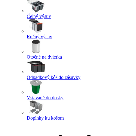
Čelný výsuv
Ručný výsuv
Otočné na dvierka
Odpadkový kôš do zásuvky
Vstavané do dosky
Doplnky ku košom