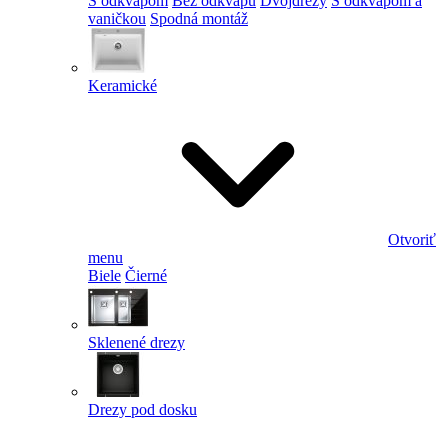
S odkvapom
Bez odkvapu
Dvojdrezy
S odkvapom a
vaničkou
Spodná montáž
Keramické
Otvoriť
menu
Biele
Čierné
Sklenené drezy
Drezy pod dosku