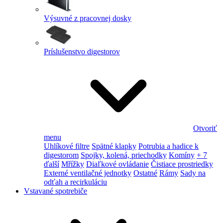
Výsuvné z pracovnej dosky
Príslušenstvo digestorov
Otvoriť
menu
Uhlíkové filtre
Spätné klapky
Potrubia a hadice k
digestorom
Spojky, kolená, priechodky
Komíny
+ 7
ďalší
Mřížky
Diaľkové ovládanie
Čistiace prostriedky
Externé ventilačné jednotky
Ostatné
Rámy
Sady na
odťah a recirkuláciu
Vstavané spotrebiče