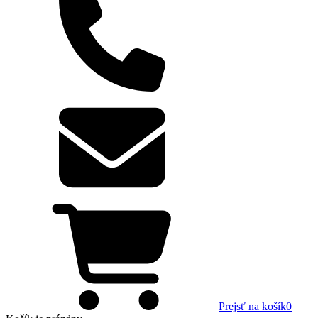
Prejsť na košík
0