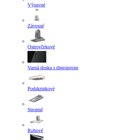
Výsuvné
Závesné
Ostrovčekové
Varná doska s digestorom
Podskrinkové
Stropné
Rohové