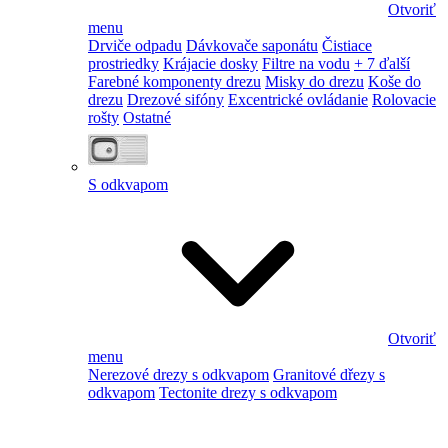
Otvoriť
menu
Drviče odpadu
Dávkovače saponátu
Čistiace
prostriedky
Krájacie dosky
Filtre na vodu
+ 7 ďalší
Farebné komponenty drezu
Misky do drezu
Koše do
drezu
Drezové sifóny
Excentrické ovládanie
Rolovacie
rošty
Ostatné
S odkvapom
Otvoriť
menu
Nerezové drezy s odkvapom
Granitové dřezy s
odkvapom
Tectonite drezy s odkvapom