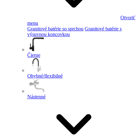
Otvoriť
menu
Granitové batérie so sprchou
Granitové batérie s
výsuvnou koncovkou
Čierne
Ohybné/flexibilné
Nástenné