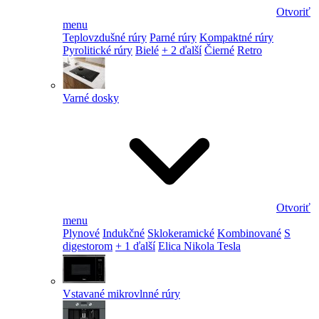
Otvoriť
menu
Teplovzdušné rúry
Parné rúry
Kompaktné rúry
Pyrolitické rúry
Bielé
+ 2 ďalší
Čierné
Retro
Varné dosky
Otvoriť
menu
Plynové
Indukčné
Sklokeramické
Kombinované
S
digestorom
+ 1 ďalší
Elica Nikola Tesla
Vstavané mikrovlnné rúry