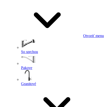
Otvoriť menu
So sprchou
Pakove
Granitové