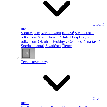
Otvoriť
menu
S odkvapom
Vez odkvapu
Rohové
S vaničkou a
odkvapom
S vaničkou
+ 7 ďalší
Dvojdrezy s
odkvapom
Okrúhle
Dvojdrezy
Celoplošné, nástavné
Spodná montáž
S varičom
Čierne
Tectonitové drezy
Otvoriť
menu