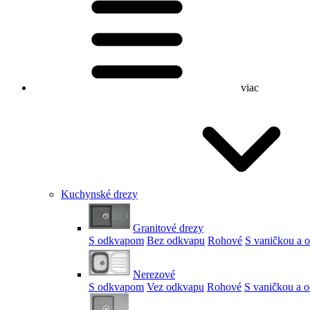
viac
Kuchynské drezy
Granitové drezy
S odkvapom
Bez odkvapu
Rohové
S vaničkou a
Nerezové
S odkvapom
Vez odkvapu
Rohové
S vaničkou a 