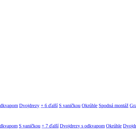
 odkvapom
Dvojdrezy
+ 6 ďalší
S vaničkou
Okrúhle
Spodná montáž
Gra
odkvapom
S vaničkou
+ 7 ďalší
Dvojdrezy s odkvapom
Okrúhle
Dvojd