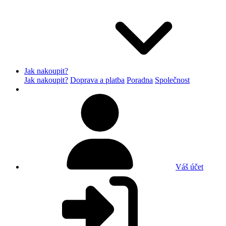
Jak nakoupit?
Jak nakoupit?
Doprava a platba
Poradna
Společnost
Váš účet