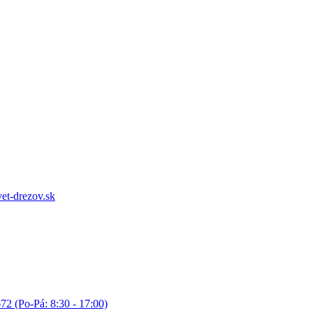
et-drezov.sk
72 (Po-Pá: 8:30 - 17:00)