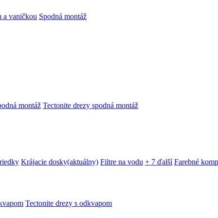
 a vaničkou
Spodná montáž
podná montáž
Tectonite drezy spodná montáž
triedky
Krájacie dosky
(aktuálny)
Filtre na vodu
+ 7 ďalší
Farebné komp
dkvapom
Tectonite drezy s odkvapom