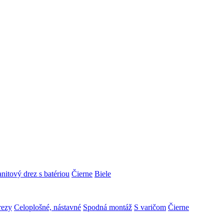
nitový drez s batériou
Čierne
Biele
rezy
Celoplošné, nástavné
Spodná montáž
S varičom
Čierne