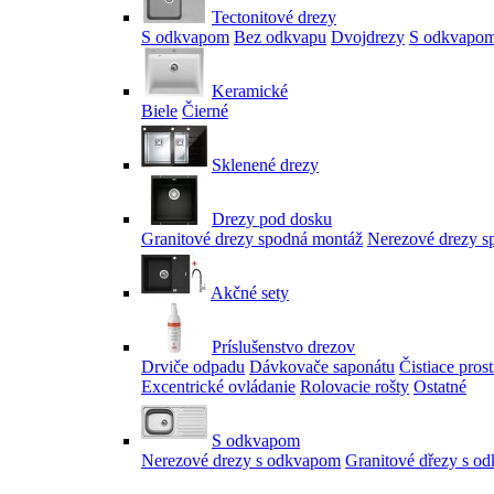
Tectonitové drezy
S odkvapom
Bez odkvapu
Dvojdrezy
S odkvapom
Keramické
Biele
Čierné
Sklenené drezy
Drezy pod dosku
Granitové drezy spodná montáž
Nerezové drezy s
Akčné sety
Príslušenstvo drezov
Drviče odpadu
Dávkovače saponátu
Čistiace pros
Excentrické ovládanie
Rolovacie rošty
Ostatné
S odkvapom
Nerezové drezy s odkvapom
Granitové dřezy s o