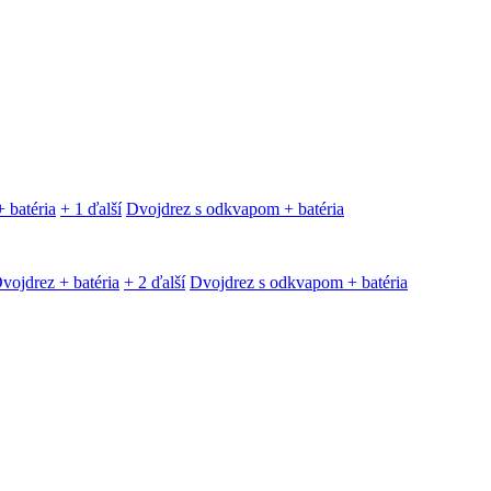
 batéria
+ 1 ďalší
Dvojdrez s odkvapom + batéria
vojdrez + batéria
+ 2 ďalší
Dvojdrez s odkvapom + batéria