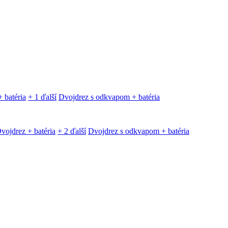
 batéria
+ 1 ďalší
Dvojdrez s odkvapom + batéria
vojdrez + batéria
+ 2 ďalší
Dvojdrez s odkvapom + batéria