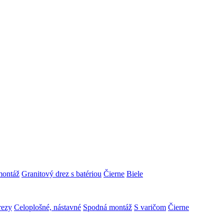
montáž
Granitový drez s batériou
Čierne
Biele
rezy
Celoplošné, nástavné
Spodná montáž
S varičom
Čierne