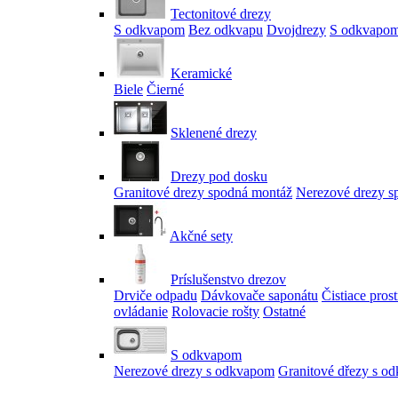
Tectonitové drezy
S odkvapom
Bez odkvapu
Dvojdrezy
S odkvapom
Keramické
Biele
Čierné
Sklenené drezy
Drezy pod dosku
Granitové drezy spodná montáž
Nerezové drezy s
Akčné sety
Príslušenstvo drezov
Drviče odpadu
Dávkovače saponátu
Čistiace pros
ovládanie
Rolovacie rošty
Ostatné
S odkvapom
Nerezové drezy s odkvapom
Granitové dřezy s o