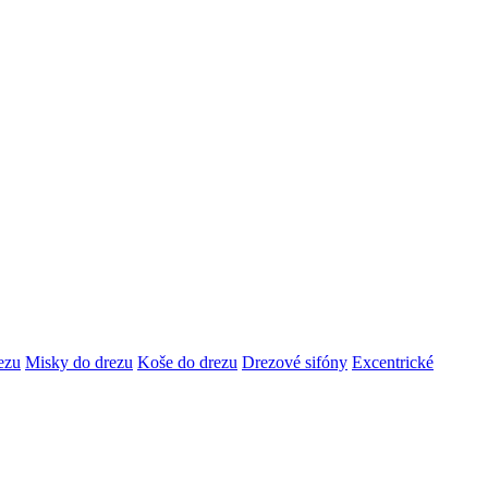
ezu
Misky do drezu
Koše do drezu
Drezové sifóny
Excentrické