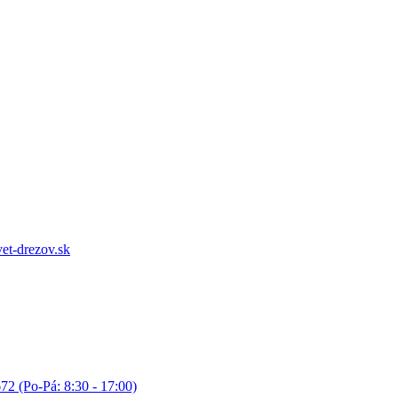
et-drezov.sk
72 (Po-Pá: 8:30 - 17:00)