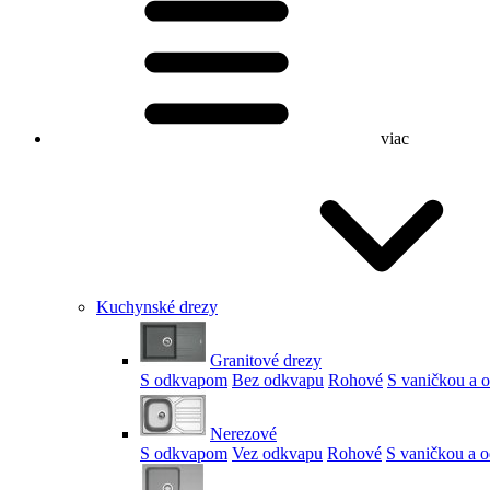
viac
Kuchynské drezy
Granitové drezy
S odkvapom
Bez odkvapu
Rohové
S vaničkou a
Nerezové
S odkvapom
Vez odkvapu
Rohové
S vaničkou a 