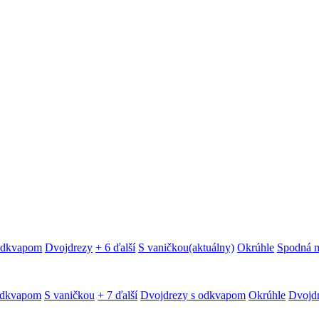
 odkvapom
Dvojdrezy
+ 6 ďalší
S vaničkou
(aktuálny)
Okrúhle
Spodná 
odkvapom
S vaničkou
+ 7 ďalší
Dvojdrezy s odkvapom
Okrúhle
Dvojd