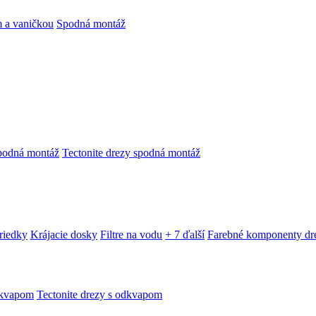
 a vaničkou
Spodná montáž
podná montáž
Tectonite drezy spodná montáž
triedky
Krájacie dosky
Filtre na vodu
+ 7 ďalší
Farebné komponenty dr
dkvapom
Tectonite drezy s odkvapom