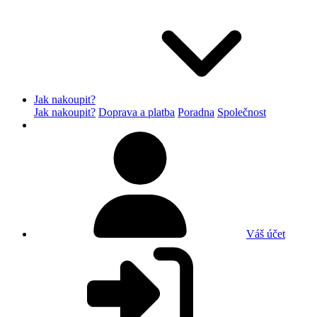
Jak nakoupit?
Jak nakoupit?
Doprava a platba
Poradna
Společnost
Váš účet