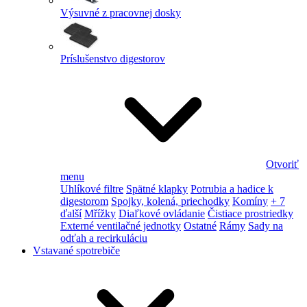
Výsuvné z pracovnej dosky
Príslušenstvo digestorov
Otvoriť
menu
Uhlíkové filtre
Spätné klapky
Potrubia a hadice k
digestorom
Spojky, kolená, priechodky
Komíny
+ 7
ďalší
Mřížky
Diaľkové ovládanie
Čistiace prostriedky
Externé ventilačné jednotky
Ostatné
Rámy
Sady na
odťah a recirkuláciu
Vstavané spotrebiče