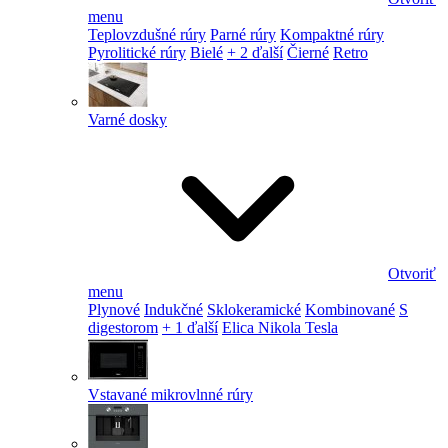
menu
Teplovzdušné rúry
Parné rúry
Kompaktné rúry
Pyrolitické rúry
Bielé
+ 2 ďalší
Čierné
Retro
Varné dosky
Otvoriť
menu
Plynové
Indukčné
Sklokeramické
Kombinované
S
digestorom
+ 1 ďalší
Elica Nikola Tesla
Vstavané mikrovlnné rúry