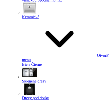
vaničkou
Spodná montáž
Keramické
Otvoriť
menu
Biele
Čierné
Sklenené drezy
Drezy pod dosku