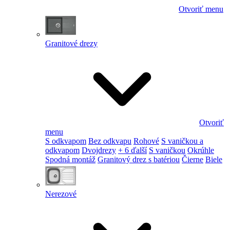
Otvoriť menu
Granitové drezy
Otvoriť
menu
S odkvapom
Bez odkvapu
Rohové
S vaničkou a
odkvapom
Dvojdrezy
+ 6 ďalší
S vaničkou
Okrúhle
Spodná montáž
Granitový drez s batériou
Čierne
Biele
Nerezové