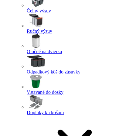
Čelný výsuv
Ručný výsuv
Otočné na dvierka
Odpadkový kôš do zásuvky
Vstavané do dosky
Doplnky ku košom