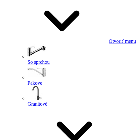
Otvoriť menu
So sprchou
Pakove
Granitové