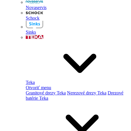
Novaservis
Schock
Sinks
Teka
Otvoriť menu
Granitové drezy Teka
Nerezové drezy Teka
Drezové
batérie Teka