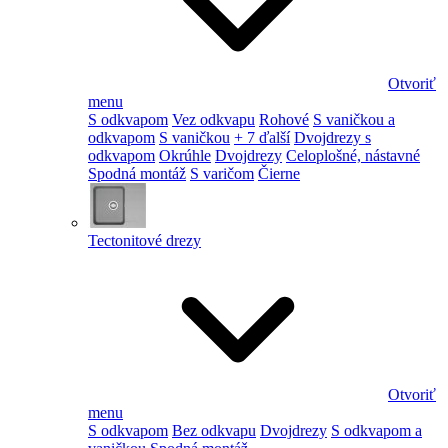
Otvoriť
menu
S odkvapom
Vez odkvapu
Rohové
S vaničkou a
odkvapom
S vaničkou
+ 7 ďalší
Dvojdrezy s
odkvapom
Okrúhle
Dvojdrezy
Celoplošné, nástavné
Spodná montáž
S varičom
Čierne
Tectonitové drezy
Otvoriť
menu
S odkvapom
Bez odkvapu
Dvojdrezy
S odkvapom a