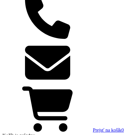
Prejsť na košík
0