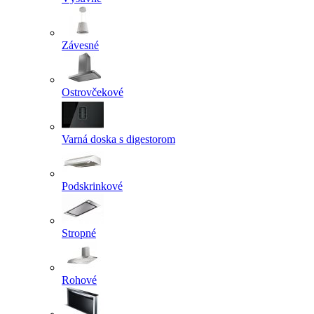
Závesné
Ostrovčekové
Varná doska s digestorom
Podskrinkové
Stropné
Rohové