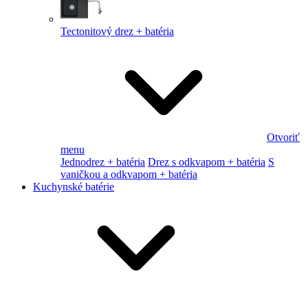
Tectonitový drez + batéria
Otvoriť
menu
Jednodrez + batéria
Drez s odkvapom + batéria
S
vaničkou a odkvapom + batéria
Kuchynské batérie