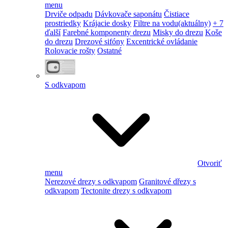
menu
Drviče odpadu
Dávkovače saponátu
Čistiace
prostriedky
Krájacie dosky
Filtre na vodu
(aktuálny)
+ 7
ďalší
Farebné komponenty drezu
Misky do drezu
Koše
do drezu
Drezové sifóny
Excentrické ovládanie
Rolovacie rošty
Ostatné
S odkvapom
Otvoriť
menu
Nerezové drezy s odkvapom
Granitové dřezy s
odkvapom
Tectonite drezy s odkvapom