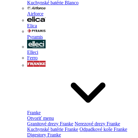
Kuchynské batérie Blanco
Airforce
Elica
Pyramis
Elleci
Ferro
Franke
Otvoriť menu
Granitové drezy Franke
Nerezové drezy Franke
Kuchynské batérie Franke
Odpadkové koše Franke
Digestory Franke