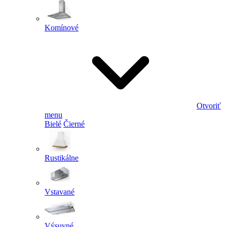
Komínové
Otvoriť
menu
Bielé
Čierné
Rustikálne
Vstavané
Výsuvné