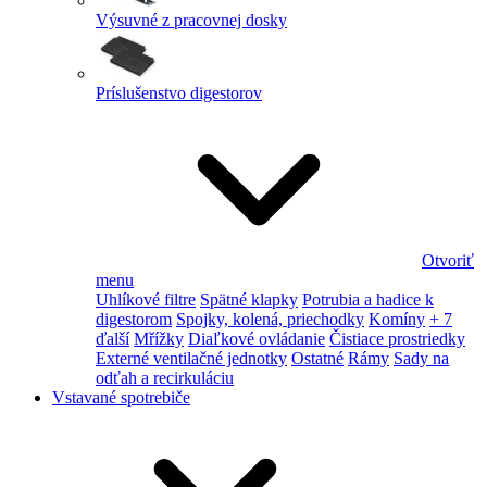
Výsuvné z pracovnej dosky
Príslušenstvo digestorov
Otvoriť
menu
Uhlíkové filtre
Spätné klapky
Potrubia a hadice k
digestorom
Spojky, kolená, priechodky
Komíny
+ 7
ďalší
Mřížky
Diaľkové ovládanie
Čistiace prostriedky
Externé ventilačné jednotky
Ostatné
Rámy
Sady na
odťah a recirkuláciu
Vstavané spotrebiče