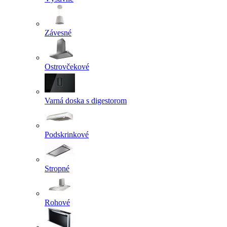
Závesné
Ostrovčekové
Varná doska s digestorom
Podskrinkové
Stropné
Rohové