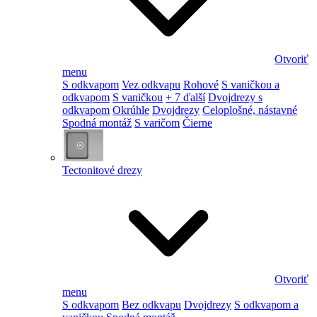
Otvoriť
menu
S odkvapom
Vez odkvapu
Rohové
S vaničkou a
odkvapom
S vaničkou
+ 7 ďalší
Dvojdrezy s
odkvapom
Okrúhle
Dvojdrezy
Celoplošné, nástavné
Spodná montáž
S varičom
Čierne
Tectonitové drezy
Otvoriť
menu
S odkvapom
Bez odkvapu
Dvojdrezy
S odkvapom a