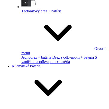
Tectonitový drez + batéria
Otvoriť
menu
Jednodrez + batéria
Drez s odkvapom + batéria
S
vaničkou a odkvapom + batéria
Kuchynské batérie