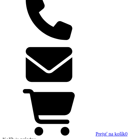
Prejsť na košík
0