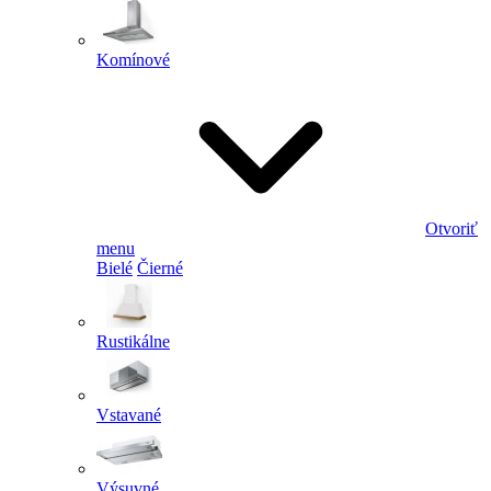
Komínové
Otvoriť
menu
Bielé
Čierné
Rustikálne
Vstavané
Výsuvné