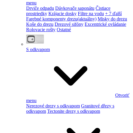
menu
Drviče odpadu
Dávkovače saponátu
Čistiace
prostriedky
Krájacie dosky
Filtre na vodu
+ 7 ďalší
Farebné komponenty drezu
(aktuálny)
Misky do drezu
Koše do drezu
Drezové sifóny
Excentrické ovládanie
Rolovacie rošty
Ostatné
S odkvapom
Otvoriť
menu
Nerezové drezy s odkvapom
Granitové dřezy s
odkvapom
Tectonite drezy s odkvapom