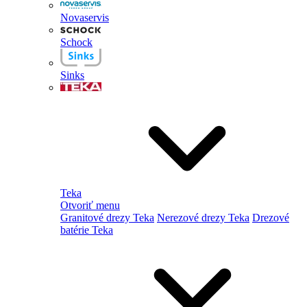
Novaservis
Schock
Sinks
Teka
Otvoriť menu
Granitové drezy Teka
Nerezové drezy Teka
Drezové
batérie Teka