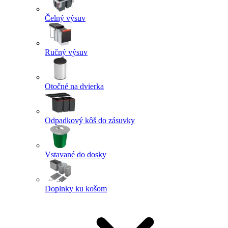
Čelný výsuv
Ručný výsuv
Otočné na dvierka
Odpadkový kôš do zásuvky
Vstavané do dosky
Doplnky ku košom