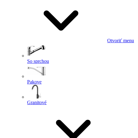
Otvoriť menu
So sprchou
Pakove
Granitové