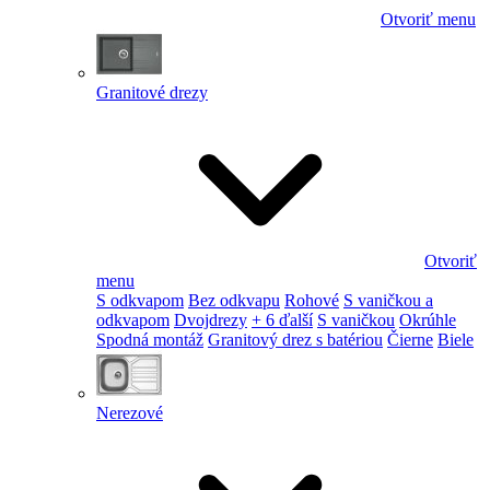
Otvoriť menu
Granitové drezy
Otvoriť
menu
S odkvapom
Bez odkvapu
Rohové
S vaničkou a
odkvapom
Dvojdrezy
+ 6 ďalší
S vaničkou
Okrúhle
Spodná montáž
Granitový drez s batériou
Čierne
Biele
Nerezové