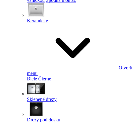
vaničkou
Spodná montáž
Keramické
Otvoriť
menu
Biele
Čierné
Sklenené drezy
Drezy pod dosku