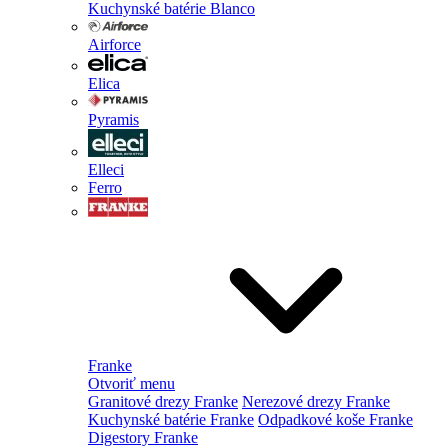
Kuchynské batérie Blanco
Airforce
Elica
Pyramis
Elleci
Ferro
Franke
Otvoriť menu
Granitové drezy Franke
Nerezové drezy Franke
Kuchynské batérie Franke
Odpadkové koše Franke
Digestory Franke