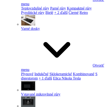
menu
Teplovzdušné rúry
Parné rúry
Kompaktné rúry
Pyrolitické rúry
Bielé
+ 2 ďalší
Čierné
Retro
Varné dosky
Otvoriť
menu
Plynové
Indukčné
Sklokeramické
Kombinované
S
digestorom
+ 1 ďalší
Elica Nikola Tesla
Vstavané mikrovlnné rúry