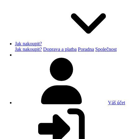
Jak nakoupit?
Jak nakoupit?
Doprava a platba
Poradna
Společnost
Váš účet