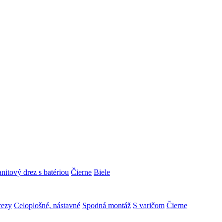
nitový drez s batériou
Čierne
Biele
rezy
Celoplošné, nástavné
Spodná montáž
S varičom
Čierne