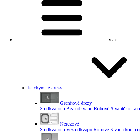
viac
Kuchynské drezy
Granitové drezy
S odkvapom
Bez odkvapu
Rohové
S vaničkou a
Nerezové
S odkvapom
Vez odkvapu
Rohové
S vaničkou a 