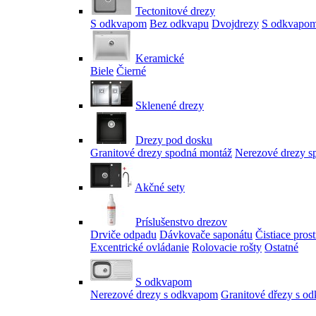
Tectonitové drezy
S odkvapom
Bez odkvapu
Dvojdrezy
S odkvapom
Keramické
Biele
Čierné
Sklenené drezy
Drezy pod dosku
Granitové drezy spodná montáž
Nerezové drezy s
Akčné sety
Príslušenstvo drezov
Drviče odpadu
Dávkovače saponátu
Čistiace pros
Excentrické ovládanie
Rolovacie rošty
Ostatné
S odkvapom
Nerezové drezy s odkvapom
Granitové dřezy s o