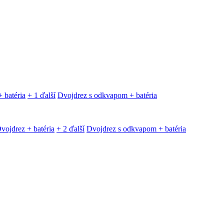
 batéria
+ 1 ďalší
Dvojdrez s odkvapom + batéria
vojdrez + batéria
+ 2 ďalší
Dvojdrez s odkvapom + batéria