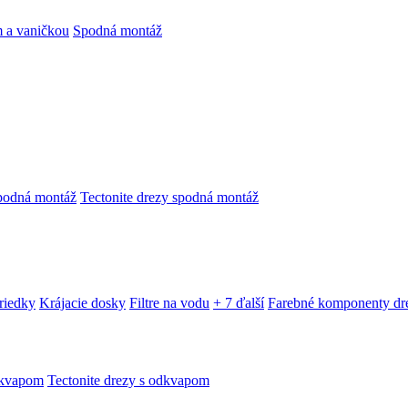
 a vaničkou
Spodná montáž
podná montáž
Tectonite drezy spodná montáž
triedky
Krájacie dosky
Filtre na vodu
+ 7 ďalší
Farebné komponenty dr
dkvapom
Tectonite drezy s odkvapom