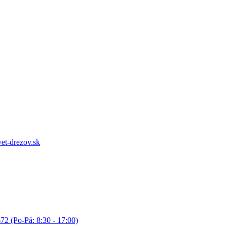
et-drezov.sk
72 (Po-Pá: 8:30 - 17:00)