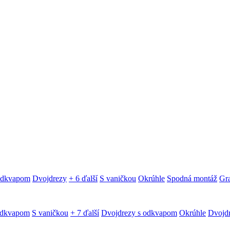
 odkvapom
Dvojdrezy
+ 6 ďalší
S vaničkou
Okrúhle
Spodná montáž
Gra
odkvapom
S vaničkou
+ 7 ďalší
Dvojdrezy s odkvapom
Okrúhle
Dvojd