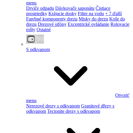
menu
Drviče odpadu
Dávkovače saponátu
Čistiace
prostriedky
Krájacie dosky
Filtre na vodu
+ 7 ďalší
Farebné komponenty drezu
Misky do drezu
Koše do
drezu
Drezové sifóny
Excentrické ovládanie
Rolovacie
rošty
Ostatné
S odkvapom
Otvoriť
menu
Nerezové drezy s odkvapom
Granitové dřezy s
odkvapom
Tectonite drezy s odkvapom