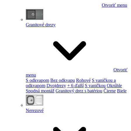
Otvoriť menu
Granitové drezy
Otvoriť
menu
S odkvapom
Bez odkvapu
Rohové
S vaničkou a
odkvapom
Dvojdrezy
+ 6 ďalší
S vaničkou
Okrúhle
Spodná montáž
Granitový drez s batériou
Čierne
Biele
Nerezové