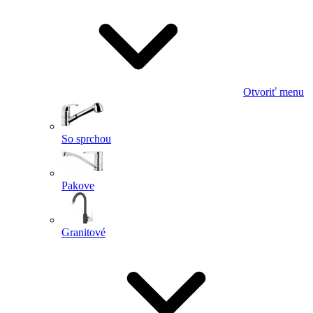
Otvoriť menu
So sprchou
Pakove
Granitové