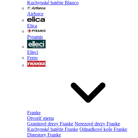
Kuchynské batérie Blanco
Airforce
Elica
Pyramis
Elleci
Ferro
Franke
Otvoriť menu
Granitové drezy Franke
Nerezové drezy Franke
Kuchynské batérie Franke
Odpadkové koše Franke
Digestory Franke