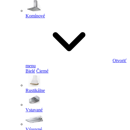
Komínové
Otvoriť
menu
Bielé
Čierné
Rustikálne
Vstavané
Výsuvné