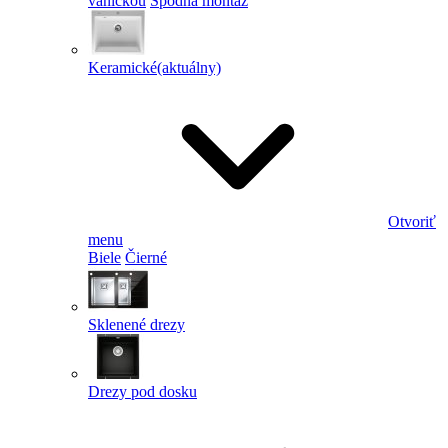
vaničkou
Spodná montáž
Keramické
(aktuálny)
Otvoriť
menu
Biele
Čierné
Sklenené drezy
Drezy pod dosku