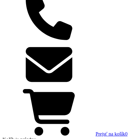
Prejsť na košík
0