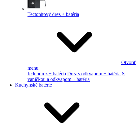
Tectonitový drez + batéria
Otvoriť
menu
Jednodrez + batéria
Drez s odkvapom + batéria
S
vaničkou a odkvapom + batéria
Kuchynské batérie