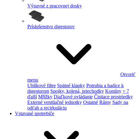
Výsuvné z pracovnej dosky
Príslušenstvo digestorov
Otvoriť
menu
Uhlíkové filtre
Spätné klapky
Potrubia a hadice k
digestorom
Spojky, kolená, priechodky
Komíny
+ 7
ďalší
Mřížky
Diaľkové ovládanie
Čistiace prostriedky
Externé ventilačné jednotky
Ostatné
Rámy
Sady na
odťah a recirkuláciu
Vstavané spotrebiče