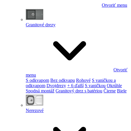
Otvoriť menu
Granitové drezy
Otvoriť
menu
S odkvapom
Bez odkvapu
Rohové
S vaničkou a
odkvapom
Dvojdrezy
+ 6 ďalší
S vaničkou
Okrúhle
Spodná montáž
Granitový drez s batériou
Čierne
Biele
Nerezové