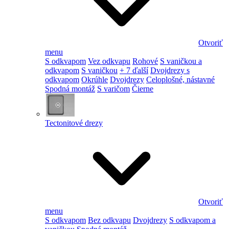
Otvoriť
menu
S odkvapom
Vez odkvapu
Rohové
S vaničkou a
odkvapom
S vaničkou
+ 7 ďalší
Dvojdrezy s
odkvapom
Okrúhle
Dvojdrezy
Celoplošné, nástavné
Spodná montáž
S varičom
Čierne
Tectonitové drezy
Otvoriť
menu
S odkvapom
Bez odkvapu
Dvojdrezy
S odkvapom a