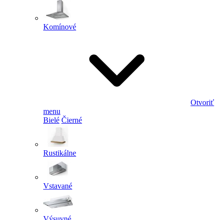
Komínové
Otvoriť
menu
Bielé
Čierné
Rustikálne
Vstavané
Výsuvné