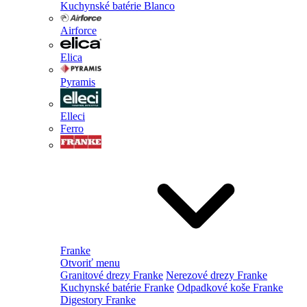
Kuchynské batérie Blanco
Airforce
Elica
Pyramis
Elleci
Ferro
Franke
Otvoriť menu
Granitové drezy Franke
Nerezové drezy Franke
Kuchynské batérie Franke
Odpadkové koše Franke
Digestory Franke