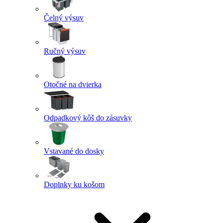
Čelný výsuv
Ručný výsuv
Otočné na dvierka
Odpadkový kôš do zásuvky
Vstavané do dosky
Doplnky ku košom