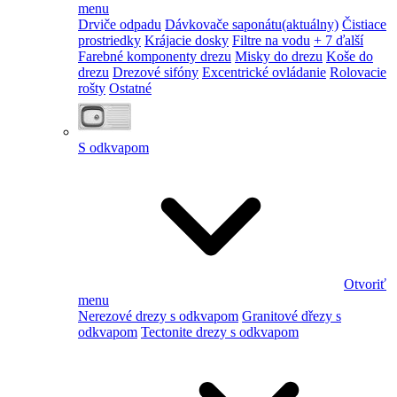
menu
Drviče odpadu
Dávkovače saponátu
(aktuálny)
Čistiace
prostriedky
Krájacie dosky
Filtre na vodu
+ 7 ďalší
Farebné komponenty drezu
Misky do drezu
Koše do
drezu
Drezové sifóny
Excentrické ovládanie
Rolovacie
rošty
Ostatné
S odkvapom
Otvoriť
menu
Nerezové drezy s odkvapom
Granitové dřezy s
odkvapom
Tectonite drezy s odkvapom