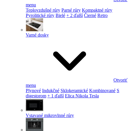
menu
Teplovzdušné rúry
Parné rúry
Kompaktné rúry
Pyrolitické rúry
Bielé
+ 2 ďalší
Čierné
Retro
Varné dosky
Otvoriť
menu
Plynové
Indukčné
Sklokeramické
Kombinované
S
digestorom
+ 1 ďalší
Elica Nikola Tesla
Vstavané mikrovlnné rúry