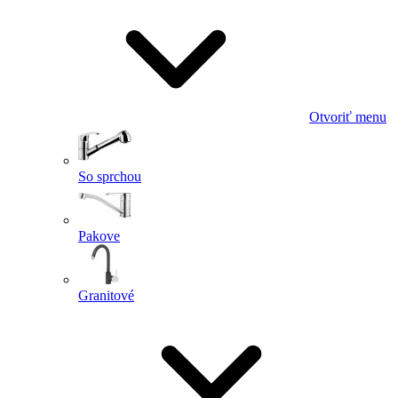
Otvoriť menu
So sprchou
Pakove
Granitové