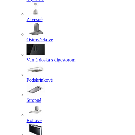
Závesné
Ostrovčekové
Varná doska s digestorom
Podskrinkové
Stropné
Rohové