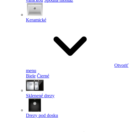
vaničkou
Spodná montáž
Keramické
Otvoriť
menu
Biele
Čierné
Sklenené drezy
Drezy pod dosku