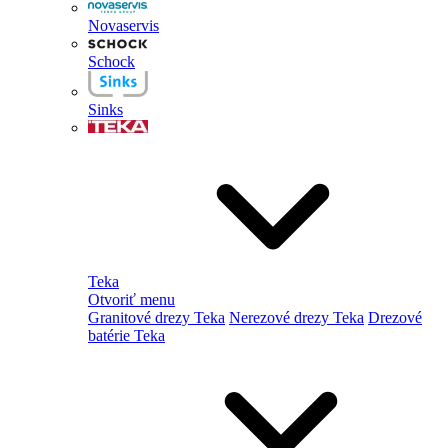
Novaservis
Schock
Sinks
Teka
Otvoriť menu
Granitové drezy Teka
Nerezové drezy Teka
Drezové
batérie Teka