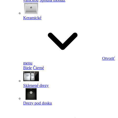
vaničkou
Spodná montáž
Keramické
Otvoriť
menu
Biele
Čierné
Sklenené drezy
Drezy pod dosku