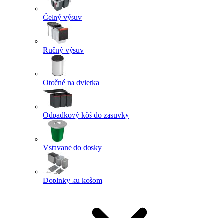
Čelný výsuv
Ručný výsuv
Otočné na dvierka
Odpadkový kôš do zásuvky
Vstavané do dosky
Doplnky ku košom