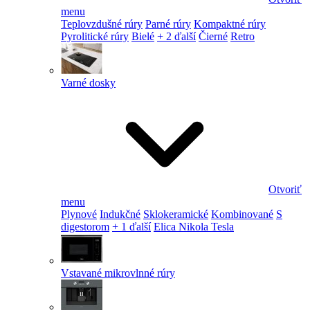
menu
Teplovzdušné rúry
Parné rúry
Kompaktné rúry
Pyrolitické rúry
Bielé
+ 2 ďalší
Čierné
Retro
Varné dosky
Otvoriť
menu
Plynové
Indukčné
Sklokeramické
Kombinované
S
digestorom
+ 1 ďalší
Elica Nikola Tesla
Vstavané mikrovlnné rúry