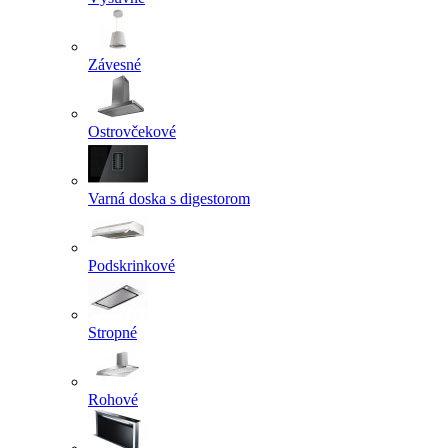
Závesné
Ostrovčekové
Varná doska s digestorom
Podskrinkové
Stropné
Rohové