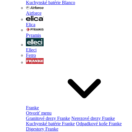
Kuchynské batérie Blanco
Airforce
Elica
Pyramis
Elleci
Ferro
Franke
Otvoriť menu
Granitové drezy Franke
Nerezové drezy Franke
Kuchynské batérie Franke
Odpadkové koše Franke
Digestory Franke