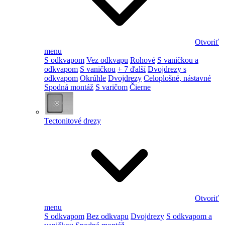
Otvoriť
menu
S odkvapom
Vez odkvapu
Rohové
S vaničkou a
odkvapom
S vaničkou
+ 7 ďalší
Dvojdrezy s
odkvapom
Okrúhle
Dvojdrezy
Celoplošné, nástavné
Spodná montáž
S varičom
Čierne
Tectonitové drezy
Otvoriť
menu
S odkvapom
Bez odkvapu
Dvojdrezy
S odkvapom a