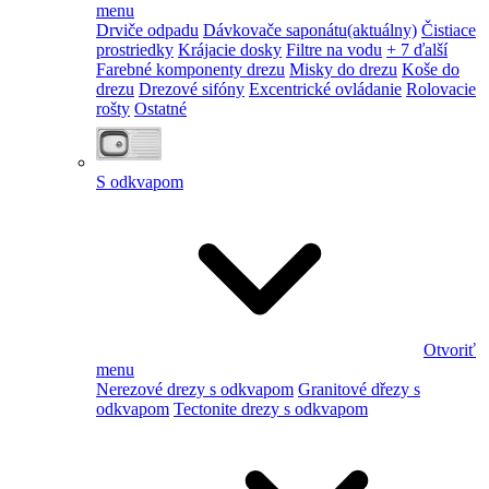
menu
Drviče odpadu
Dávkovače saponátu
(aktuálny)
Čistiace
prostriedky
Krájacie dosky
Filtre na vodu
+ 7 ďalší
Farebné komponenty drezu
Misky do drezu
Koše do
drezu
Drezové sifóny
Excentrické ovládanie
Rolovacie
rošty
Ostatné
S odkvapom
Otvoriť
menu
Nerezové drezy s odkvapom
Granitové dřezy s
odkvapom
Tectonite drezy s odkvapom