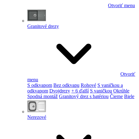
Otvoriť menu
Granitové drezy
Otvoriť
menu
S odkvapom
Bez odkvapu
Rohové
S vaničkou a
odkvapom
Dvojdrezy
+ 6 ďalší
S vaničkou
Okrúhle
Spodná montáž
Granitový drez s batériou
Čierne
Biele
Nerezové