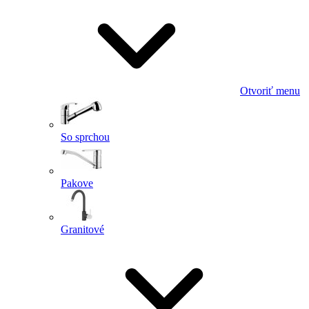
Otvoriť menu
So sprchou
Pakove
Granitové