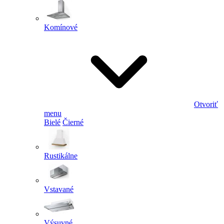
Komínové
Otvoriť
menu
Bielé
Čierné
Rustikálne
Vstavané
Výsuvné