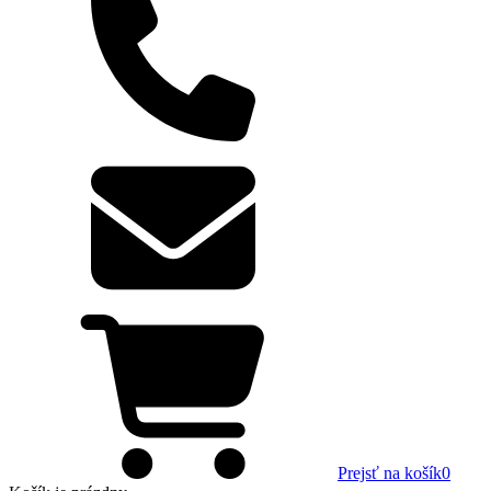
Prejsť na košík
0