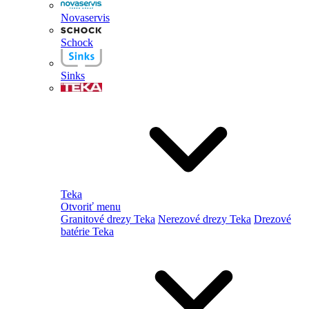
Novaservis
Schock
Sinks
Teka
Otvoriť menu
Granitové drezy Teka
Nerezové drezy Teka
Drezové
batérie Teka