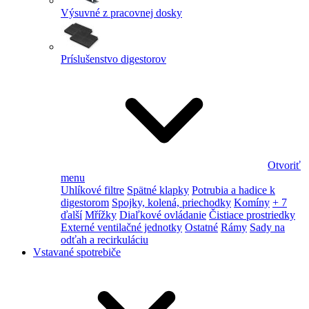
Výsuvné z pracovnej dosky
Príslušenstvo digestorov
Otvoriť
menu
Uhlíkové filtre
Spätné klapky
Potrubia a hadice k
digestorom
Spojky, kolená, priechodky
Komíny
+ 7
ďalší
Mřížky
Diaľkové ovládanie
Čistiace prostriedky
Externé ventilačné jednotky
Ostatné
Rámy
Sady na
odťah a recirkuláciu
Vstavané spotrebiče