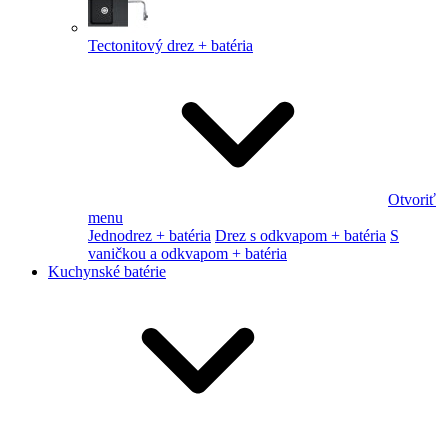
Tectonitový drez + batéria
Otvoriť
menu
Jednodrez + batéria
Drez s odkvapom + batéria
S
vaničkou a odkvapom + batéria
Kuchynské batérie