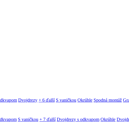
 odkvapom
Dvojdrezy
+ 6 ďalší
S vaničkou
Okrúhle
Spodná montáž
Gra
odkvapom
S vaničkou
+ 7 ďalší
Dvojdrezy s odkvapom
Okrúhle
Dvojd