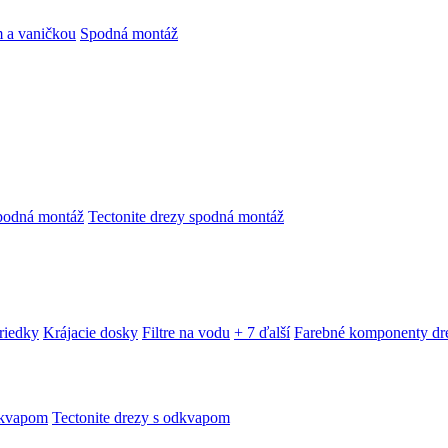
 a vaničkou
Spodná montáž
podná montáž
Tectonite drezy spodná montáž
triedky
Krájacie dosky
Filtre na vodu
+ 7 ďalší
Farebné komponenty dr
dkvapom
Tectonite drezy s odkvapom