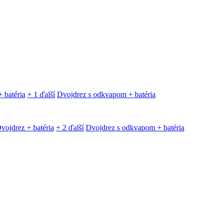
 batéria
+ 1 ďalší
Dvojdrez s odkvapom + batéria
vojdrez + batéria
+ 2 ďalší
Dvojdrez s odkvapom + batéria