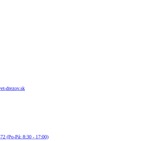
et-drezov.sk
72 (Po-Pá: 8:30 - 17:00)