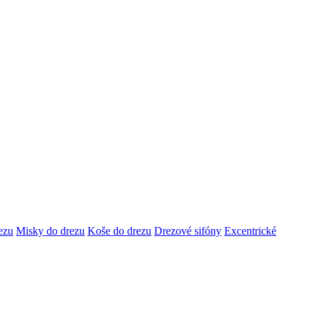
ezu
Misky do drezu
Koše do drezu
Drezové sifóny
Excentrické