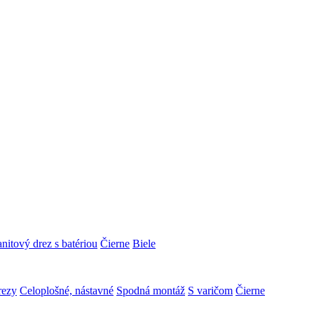
nitový drez s batériou
Čierne
Biele
rezy
Celoplošné, nástavné
Spodná montáž
S varičom
Čierne