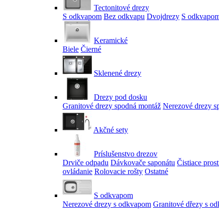
Tectonitové drezy
S odkvapom
Bez odkvapu
Dvojdrezy
S odkvapom
Keramické
Biele
Čierné
Sklenené drezy
Drezy pod dosku
Granitové drezy spodná montáž
Nerezové drezy s
Akčné sety
Príslušenstvo drezov
Drviče odpadu
Dávkovače saponátu
Čistiace pros
ovládanie
Rolovacie rošty
Ostatné
S odkvapom
Nerezové drezy s odkvapom
Granitové dřezy s o