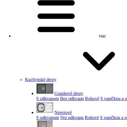
viac
Kuchynské drezy
Granitové drezy
S odkvapom
Bez odkvapu
Rohové
S vaničkou a
Nerezové
S odkvapom
Vez odkvapu
Rohové
S vaničkou a 