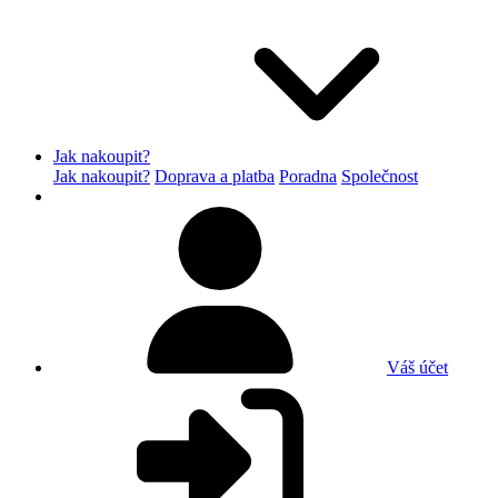
Jak nakoupit?
Jak nakoupit?
Doprava a platba
Poradna
Společnost
Váš účet