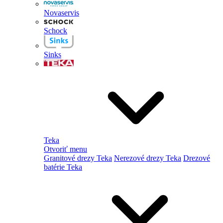
Novaservis
Schock
Sinks
Teka
Otvoriť menu
Granitové drezy Teka
Nerezové drezy Teka
Drezové
batérie Teka