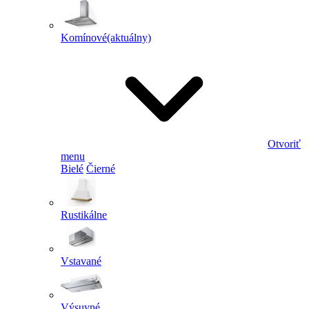
Komínové
(aktuálny)
Otvoriť
menu
Bielé
Čierné
Rustikálne
Vstavané
Výsuvné