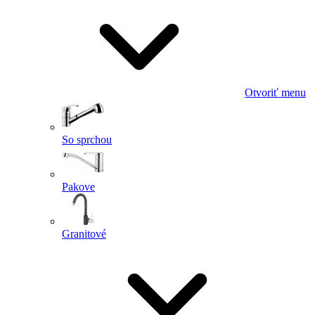
Otvoriť menu
So sprchou
Pakove
Granitové