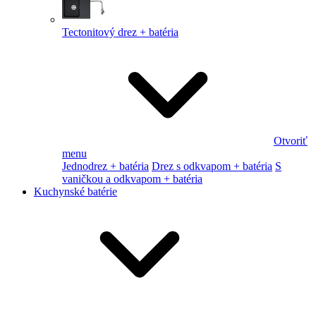
Tectonitový drez + batéria
Otvoriť
menu
Jednodrez + batéria
Drez s odkvapom + batéria
S
vaničkou a odkvapom + batéria
Kuchynské batérie