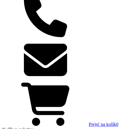
Prejsť na košík
0