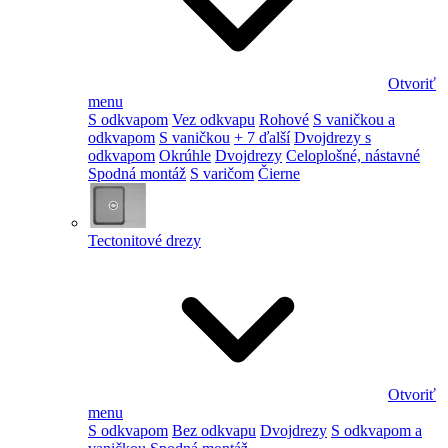
Otvoriť
menu
S odkvapom
Vez odkvapu
Rohové
S vaničkou a
odkvapom
S vaničkou
+ 7 ďalší
Dvojdrezy s
odkvapom
Okrúhle
Dvojdrezy
Celoplošné, nástavné
Spodná montáž
S varičom
Čierne
Tectonitové drezy
Otvoriť
menu
S odkvapom
Bez odkvapu
Dvojdrezy
S odkvapom a