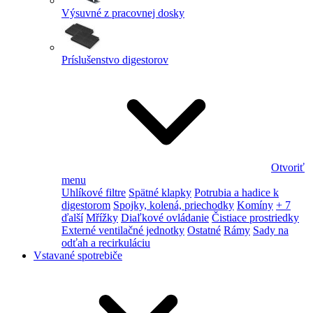
Výsuvné z pracovnej dosky
Príslušenstvo digestorov
Otvoriť
menu
Uhlíkové filtre
Spätné klapky
Potrubia a hadice k
digestorom
Spojky, kolená, priechodky
Komíny
+ 7
ďalší
Mřížky
Diaľkové ovládanie
Čistiace prostriedky
Externé ventilačné jednotky
Ostatné
Rámy
Sady na
odťah a recirkuláciu
Vstavané spotrebiče