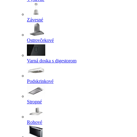
Závesné
Ostrovčekové
Varná doska s digestorom
Podskrinkové
Stropné
Rohové