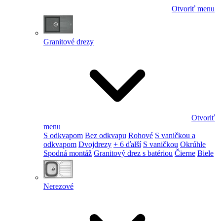
Otvoriť menu
Granitové drezy
Otvoriť
menu
S odkvapom
Bez odkvapu
Rohové
S vaničkou a
odkvapom
Dvojdrezy
+ 6 ďalší
S vaničkou
Okrúhle
Spodná montáž
Granitový drez s batériou
Čierne
Biele
Nerezové