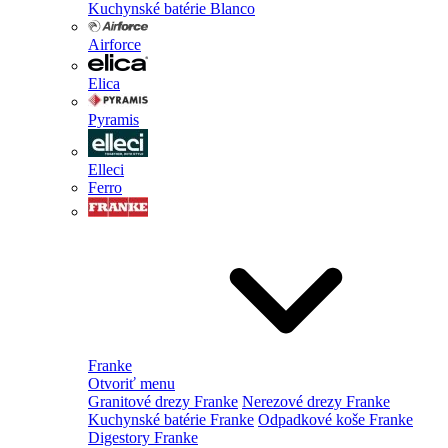
Kuchynské batérie Blanco
Airforce
Elica
Pyramis
Elleci
Ferro
Franke
Otvoriť menu
Granitové drezy Franke
Nerezové drezy Franke
Kuchynské batérie Franke
Odpadkové koše Franke
Digestory Franke