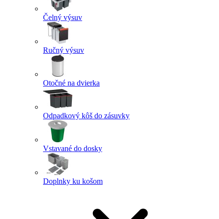
Čelný výsuv
Ručný výsuv
Otočné na dvierka
Odpadkový kôš do zásuvky
Vstavané do dosky
Doplnky ku košom