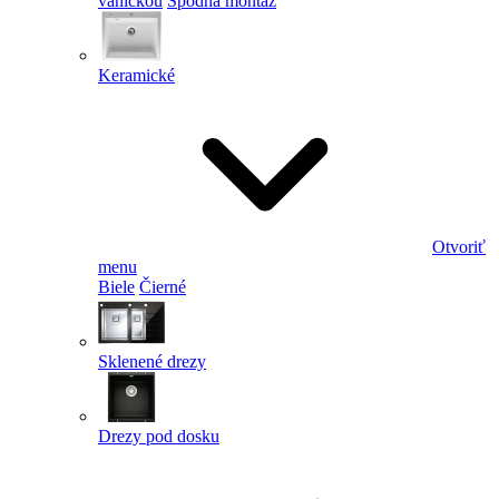
vaničkou
Spodná montáž
Keramické
Otvoriť
menu
Biele
Čierné
Sklenené drezy
Drezy pod dosku