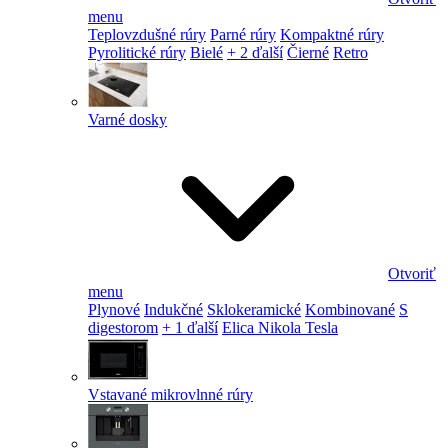
menu
Teplovzdušné rúry
Parné rúry
Kompaktné rúry
Pyrolitické rúry
Bielé
+ 2 ďalší
Čierné
Retro
Varné dosky
Otvoriť
menu
Plynové
Indukčné
Sklokeramické
Kombinované
S
digestorom
+ 1 ďalší
Elica Nikola Tesla
Vstavané mikrovlnné rúry