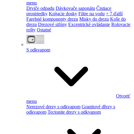
menu
Drviče odpadu
Dávkovače saponátu
Čistiace
prostriedky
Krájacie dosky
Filtre na vodu
+ 7 ďalší
Farebné komponenty drezu
Misky do drezu
Koše do
drezu
Drezové sifóny
Excentrické ovládanie
Rolovacie
rošty
Ostatné
S odkvapom
Otvoriť
menu
Nerezové drezy s odkvapom
Granitové dřezy s
odkvapom
Tectonite drezy s odkvapom