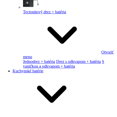
Tectonitový drez + batéria
Otvoriť
menu
Jednodrez + batéria
Drez s odkvapom + batéria
S
vaničkou a odkvapom + batéria
Kuchynské batérie