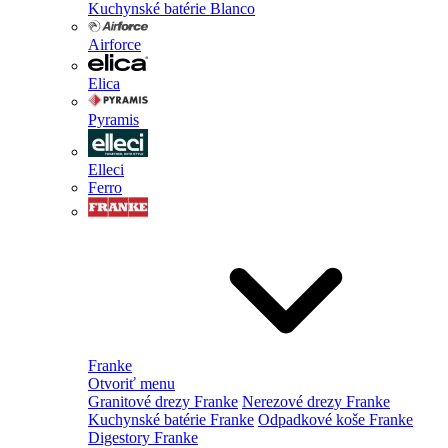
Kuchynské batérie Blanco
Airforce
Elica
Pyramis
Elleci
Ferro
Franke
Otvoriť menu
Granitové drezy Franke
Nerezové drezy Franke
Kuchynské batérie Franke
Odpadkové koše Franke
Digestory Franke