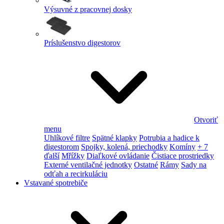
Výsuvné z pracovnej dosky
Príslušenstvo digestorov
Otvoriť
menu
Uhlíkové filtre
Spätné klapky
Potrubia a hadice k
digestorom
Spojky, kolená, priechodky
Komíny
+ 7
ďalší
Mřížky
Diaľkové ovládanie
Čistiace prostriedky
Externé ventilačné jednotky
Ostatné
Rámy
Sady na
odťah a recirkuláciu
Vstavané spotrebiče