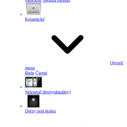
vaničkou
Spodná montáž
Keramické
Otvoriť
menu
Biele
Čierné
Sklenené drezy
(aktuálny)
Drezy pod dosku