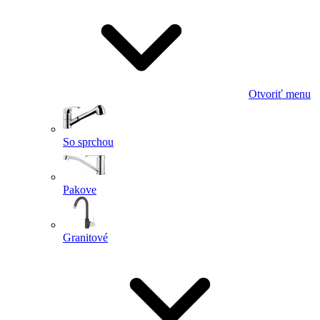
Otvoriť menu
So sprchou
Pakove
Granitové