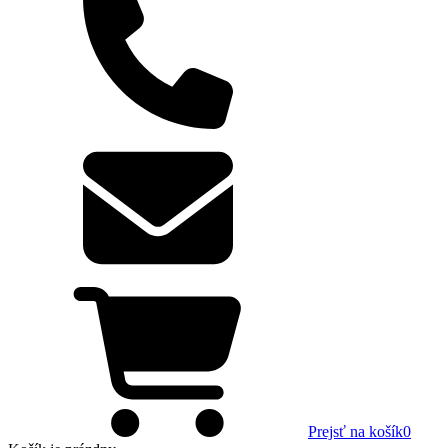
Prejsť na košík
0