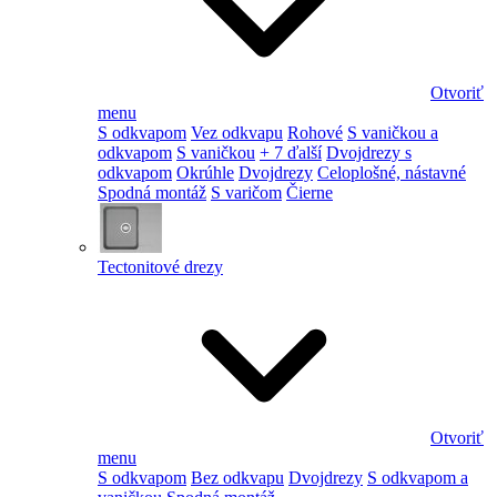
Otvoriť
menu
S odkvapom
Vez odkvapu
Rohové
S vaničkou a
odkvapom
S vaničkou
+ 7 ďalší
Dvojdrezy s
odkvapom
Okrúhle
Dvojdrezy
Celoplošné, nástavné
Spodná montáž
S varičom
Čierne
Tectonitové drezy
Otvoriť
menu
S odkvapom
Bez odkvapu
Dvojdrezy
S odkvapom a