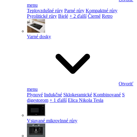
menu
Teplovzdušné rúry
Parné rúry
Kompaktné rúry
Pyrolitické rúry
Bielé
+ 2 ďalší
Čierné
Retro
Varné dosky
Otvoriť
menu
Plynové
Indukčné
Sklokeramické
Kombinované
S
digestorom
+ 1 ďalší
Elica Nikola Tesla
Vstavané mikrovlnné rúry