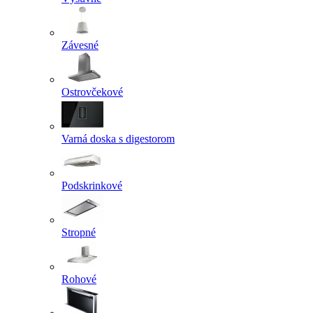
Závesné
Ostrovčekové
Varná doska s digestorom
Podskrinkové
Stropné
Rohové