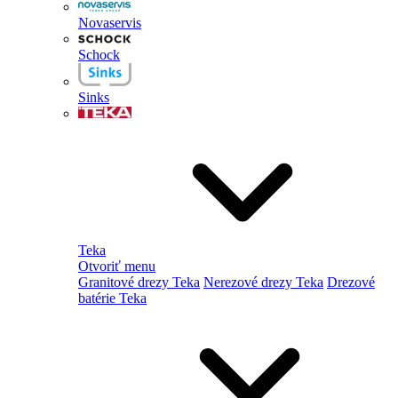
Novaservis
Schock
Sinks
Teka
Otvoriť menu
Granitové drezy Teka
Nerezové drezy Teka
Drezové
batérie Teka