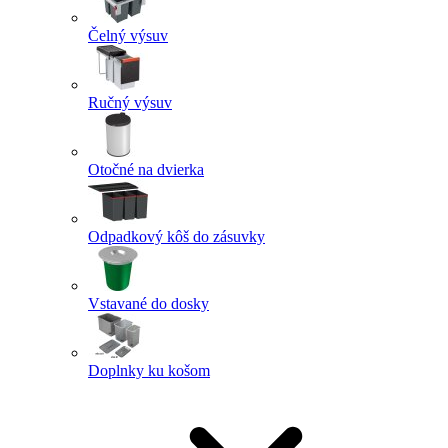
Čelný výsuv
Ručný výsuv
Otočné na dvierka
Odpadkový kôš do zásuvky
Vstavané do dosky
Doplnky ku košom