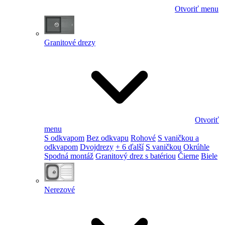
Otvoriť menu
Granitové drezy
Otvoriť
menu
S odkvapom
Bez odkvapu
Rohové
S vaničkou a
odkvapom
Dvojdrezy
+ 6 ďalší
S vaničkou
Okrúhle
Spodná montáž
Granitový drez s batériou
Čierne
Biele
Nerezové