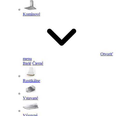
Komínové
Otvoriť
menu
Bielé
Čierné
Rustikálne
Vstavané
Výsuvné