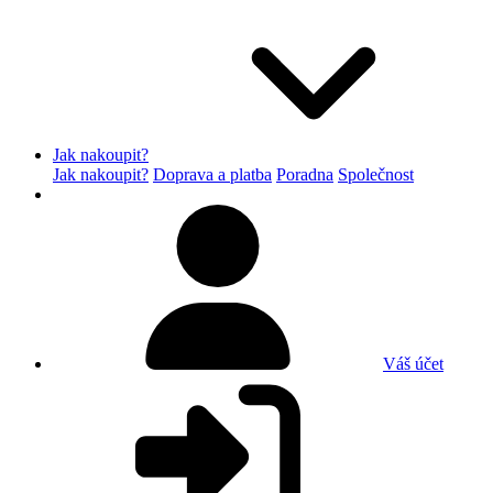
Jak nakoupit?
Jak nakoupit?
Doprava a platba
Poradna
Společnost
Váš účet