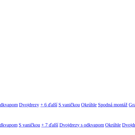
 odkvapom
Dvojdrezy
+ 6 ďalší
S vaničkou
Okrúhle
Spodná montáž
Gra
odkvapom
S vaničkou
+ 7 ďalší
Dvojdrezy s odkvapom
Okrúhle
Dvojd