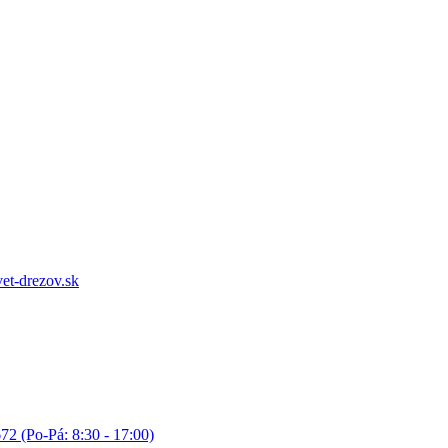
et-drezov.sk
72 (Po-Pá: 8:30 - 17:00)