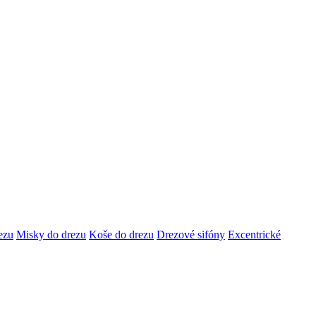
ezu
Misky do drezu
Koše do drezu
Drezové sifóny
Excentrické