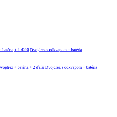
 batéria
+ 1 ďalší
Dvojdrez s odkvapom + batéria
vojdrez + batéria
+ 2 ďalší
Dvojdrez s odkvapom + batéria