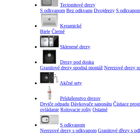
Tectonitové drezy
S odkvapom
Bez odkvapu
Dvojdrezy
S odkvapom
Keramické
Biele
Čierné
Sklenené drezy
Drezy pod dosku
Granitové drezy spodná montáž
Nerezové drezy s
Akčné sety
Príslušenstvo drezov
Drviče odpadu
Dávkovače saponátu
Čistiace pros
ovládanie
Rolovacie rošty
Ostatné
S odkvapom
Nerezové drezy s odkvapom
Granitové dřezy s o