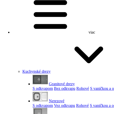
viac
Kuchynské drezy
Granitové drezy
S odkvapom
Bez odkvapu
Rohové
S vaničkou a
Nerezové
S odkvapom
Vez odkvapu
Rohové
S vaničkou a 