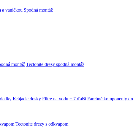
 a vaničkou
Spodná montáž
podná montáž
Tectonite drezy spodná montáž
triedky
Krájacie dosky
Filtre na vodu
+ 7 ďalší
Farebné komponenty dr
dkvapom
Tectonite drezy s odkvapom