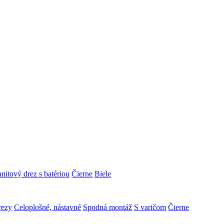
nitový drez s batériou
Čierne
Biele
rezy
Celoplošné, nástavné
Spodná montáž
S varičom
Čierne