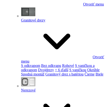
Otvoriť menu
Granitové drezy
Otvoriť
menu
S odkvapom
Bez odkvapu
Rohové
S vaničkou a
odkvapom
Dvojdrezy
+ 6 ďalší
S vaničkou
Okrúhle
Spodná montáž
Granitový drez s batériou
Čierne
Biele
Nerezové