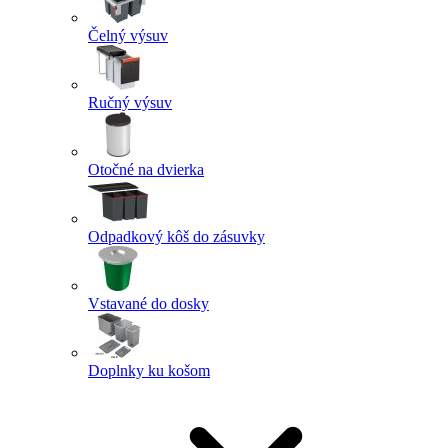
Čelný výsuv
Ručný výsuv
Otočné na dvierka
Odpadkový kôš do zásuvky
Vstavané do dosky
Doplnky ku košom