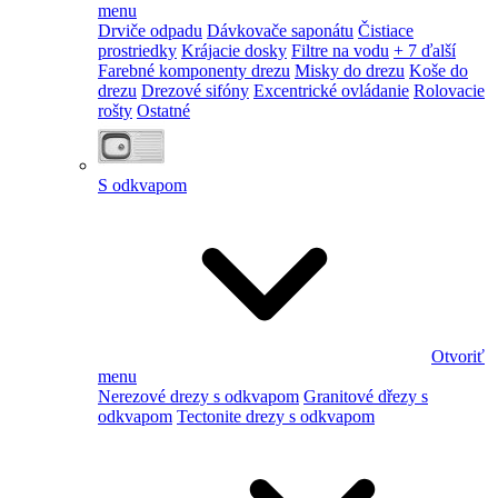
menu
Drviče odpadu
Dávkovače saponátu
Čistiace
prostriedky
Krájacie dosky
Filtre na vodu
+ 7 ďalší
Farebné komponenty drezu
Misky do drezu
Koše do
drezu
Drezové sifóny
Excentrické ovládanie
Rolovacie
rošty
Ostatné
S odkvapom
Otvoriť
menu
Nerezové drezy s odkvapom
Granitové dřezy s
odkvapom
Tectonite drezy s odkvapom