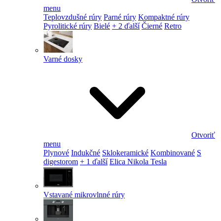
menu
Teplovzdušné rúry
Parné rúry
Kompaktné rúry
Pyrolitické rúry
Bielé
+ 2 ďalší
Čierné
Retro
Varné dosky
Otvoriť
menu
Plynové
Indukčné
Sklokeramické
Kombinované
S
digestorom
+ 1 ďalší
Elica Nikola Tesla
Vstavané mikrovlnné rúry