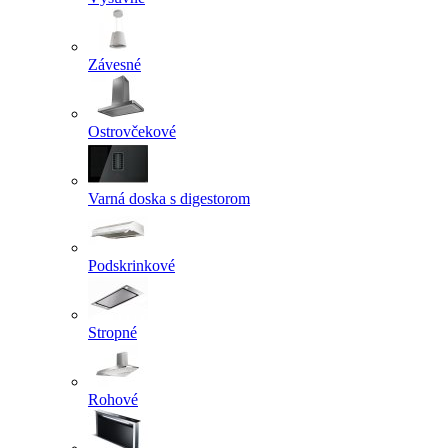
Závesné
Ostrovčekové
Varná doska s digestorom
Podskrinkové
Stropné
Rohové