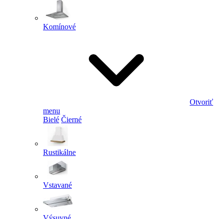
Komínové
Otvoriť
menu
Bielé
Čierné
Rustikálne
Vstavané
Výsuvné