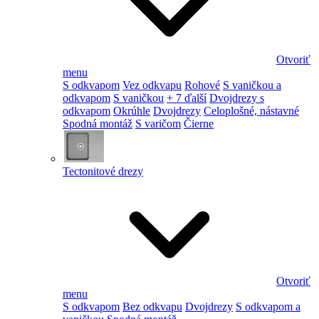
Otvoriť
menu
S odkvapom
Vez odkvapu
Rohové
S vaničkou a
odkvapom
S vaničkou
+ 7 ďalší
Dvojdrezy s
odkvapom
Okrúhle
Dvojdrezy
Celoplošné, nástavné
Spodná montáž
S varičom
Čierne
Tectonitové drezy
Otvoriť
menu
S odkvapom
Bez odkvapu
Dvojdrezy
S odkvapom a