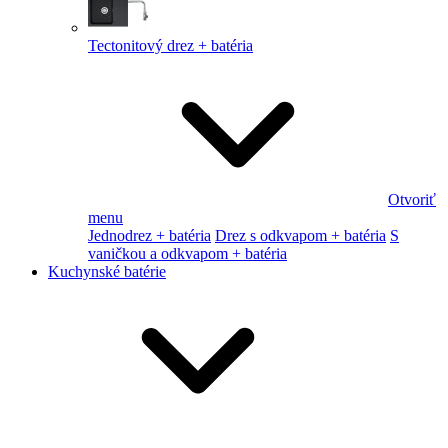
Tectonitový drez + batéria
Otvoriť
menu
Jednodrez + batéria
Drez s odkvapom + batéria
S
vaničkou a odkvapom + batéria
Kuchynské batérie