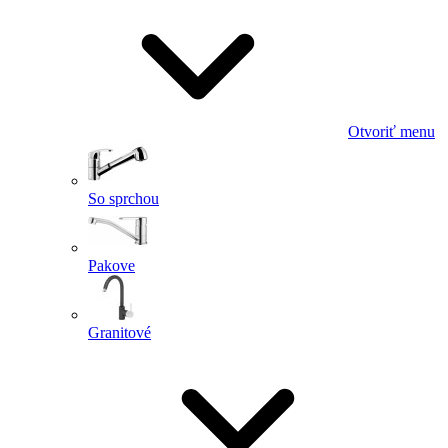
Otvoriť menu
So sprchou
Pakove
Granitové