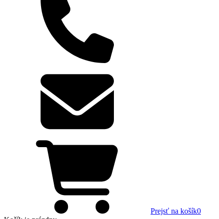
Prejsť na košík
0