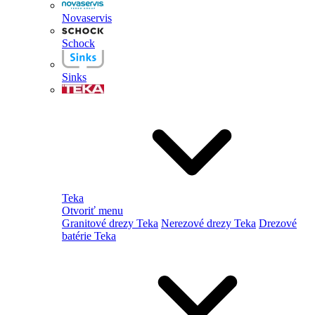
Novaservis
Schock
Sinks
Teka
Otvoriť menu
Granitové drezy Teka
Nerezové drezy Teka
Drezové
batérie Teka