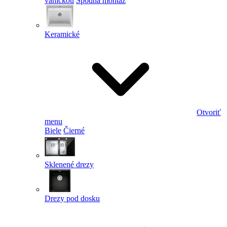
vaničkou
Spodná montáž
Keramické
Otvoriť
menu
Biele
Čierné
Sklenené drezy
Drezy pod dosku