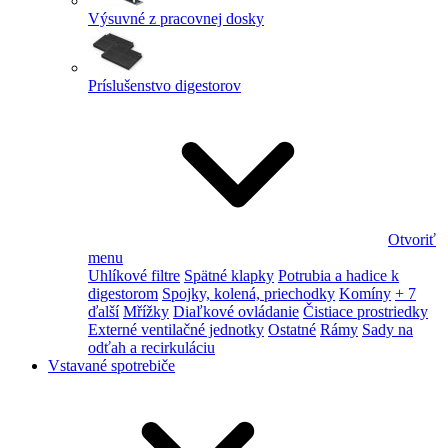
Výsuvné z pracovnej dosky
Príslušenstvo digestorov
Otvoriť
menu
Uhlíkové filtre
Spätné klapky
Potrubia a hadice k
digestorom
Spojky, kolená, priechodky
Komíny
+ 7
ďalší
Mřížky
Diaľkové ovládanie
Čistiace prostriedky
Externé ventilačné jednotky
Ostatné
Rámy
Sady na
odťah a recirkuláciu
Vstavané spotrebiče