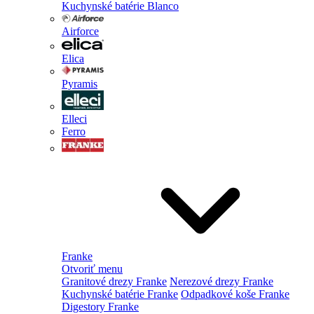
Kuchynské batérie Blanco
Airforce
Elica
Pyramis
Elleci
Ferro
Franke
Otvoriť menu
Granitové drezy Franke
Nerezové drezy Franke
Kuchynské batérie Franke
Odpadkové koše Franke
Digestory Franke