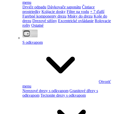
menu
Drviče odpadu
Dávkovače saponátu
Čistiace
prostriedky
Krájacie dosky
Filtre na vodu
+ 7 ďalší
Farebné komponenty drezu
Misky do drezu
Koše do
drezu
Drezové sifóny
Excentrické ovládanie
Rolovacie
rošty
Ostatné
S odkvapom
Otvoriť
menu
Nerezové drezy s odkvapom
Granitové dřezy s
odkvapom
Tectonite drezy s odkvapom