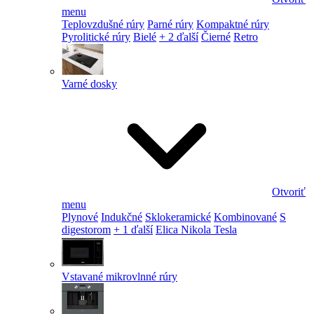
menu
Teplovzdušné rúry
Parné rúry
Kompaktné rúry
Pyrolitické rúry
Bielé
+ 2 ďalší
Čierné
Retro
Varné dosky
Otvoriť
menu
Plynové
Indukčné
Sklokeramické
Kombinované
S
digestorom
+ 1 ďalší
Elica Nikola Tesla
Vstavané mikrovlnné rúry