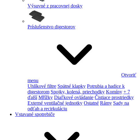
Výsuvné z pracovnej dosky
Príslušenstvo digestorov
Otvoriť
menu
Uhlíkové filtre
Spätné klapky
Potrubia a hadice k
digestorom
Spojky, kolená, priechodky
Komíny
+ 7
ďalší
Mřížky
Diaľkové ovládanie
Čistiace prostriedky
Externé ventilačné jednotky
Ostatné
Rámy
Sady na
odťah a recirkuláciu
Vstavané spotrebiče