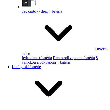
Tectonitový drez + batéria
Otvoriť
menu
Jednodrez + batéria
Drez s odkvapom + batéria
S
vaničkou a odkvapom + batéria
Kuchynské batérie