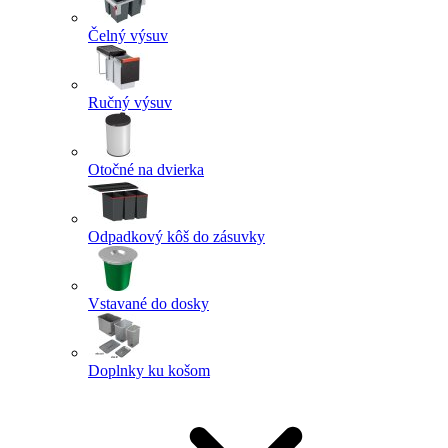
Čelný výsuv
Ručný výsuv
Otočné na dvierka
Odpadkový kôš do zásuvky
Vstavané do dosky
Doplnky ku košom