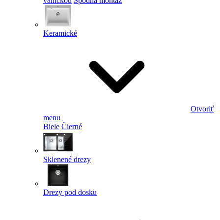
vaničkou
Spodná montáž
Keramické
Otvoriť
menu
Biele
Čierné
Sklenené drezy
Drezy pod dosku