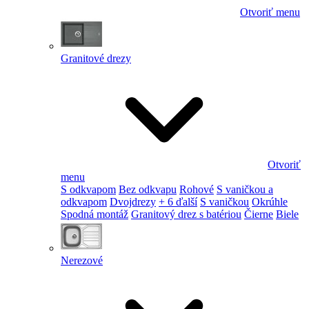
Otvoriť menu
Granitové drezy
Otvoriť
menu
S odkvapom
Bez odkvapu
Rohové
S vaničkou a
odkvapom
Dvojdrezy
+ 6 ďalší
S vaničkou
Okrúhle
Spodná montáž
Granitový drez s batériou
Čierne
Biele
Nerezové