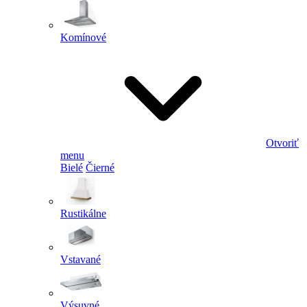
Komínové
Otvoriť
menu
Bielé
Čierné
Rustikálne
Vstavané
Výsuvné