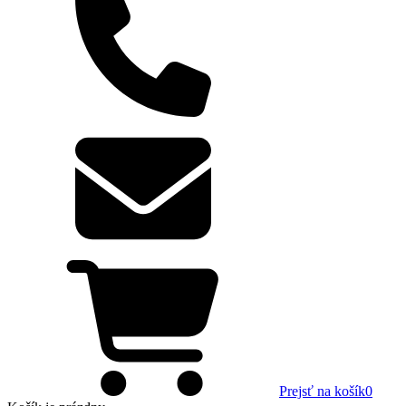
Prejsť na košík
0