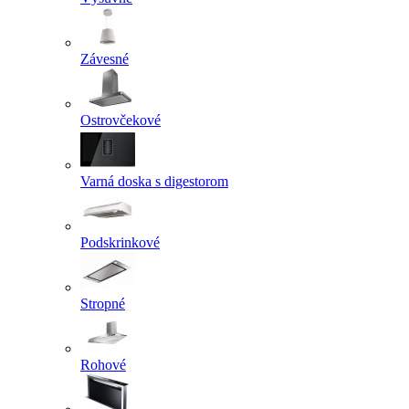
Závesné
Ostrovčekové
Varná doska s digestorom
Podskrinkové
Stropné
Rohové