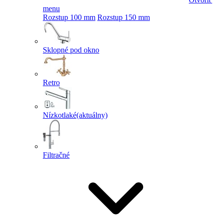
menu
Rozstup 100 mm
Rozstup 150 mm
Sklopné pod okno
Retro
Nízkotlaké
(aktuálny)
Filtračné