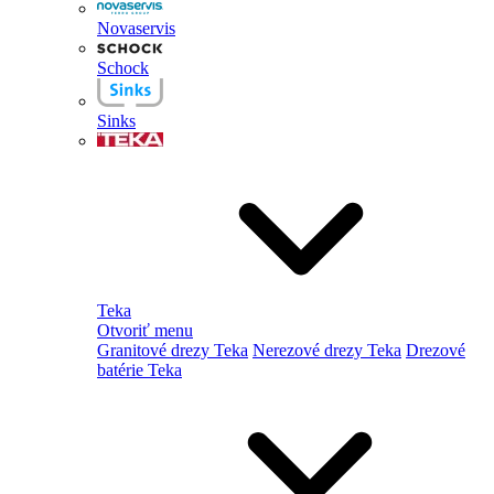
Novaservis
Schock
Sinks
Teka
Otvoriť menu
Granitové drezy Teka
Nerezové drezy Teka
Drezové
batérie Teka