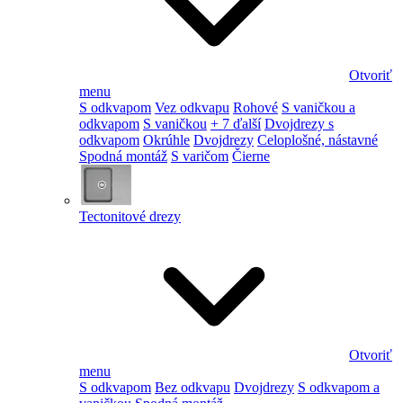
Otvoriť
menu
S odkvapom
Vez odkvapu
Rohové
S vaničkou a
odkvapom
S vaničkou
+ 7 ďalší
Dvojdrezy s
odkvapom
Okrúhle
Dvojdrezy
Celoplošné, nástavné
Spodná montáž
S varičom
Čierne
Tectonitové drezy
Otvoriť
menu
S odkvapom
Bez odkvapu
Dvojdrezy
S odkvapom a