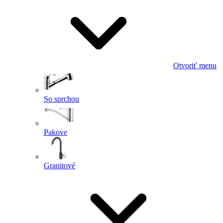
Otvoriť menu
So sprchou
Pakove
Granitové