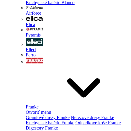
Kuchynské batérie Blanco
Airforce
Elica
Pyramis
Elleci
Ferro
Franke
Otvoriť menu
Granitové drezy Franke
Nerezové drezy Franke
Kuchynské batérie Franke
Odpadkové koše Franke
Digestory Franke