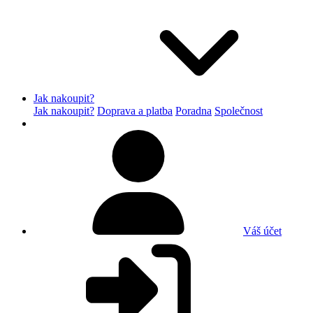
Jak nakoupit?
Jak nakoupit?
Doprava a platba
Poradna
Společnost
Váš účet