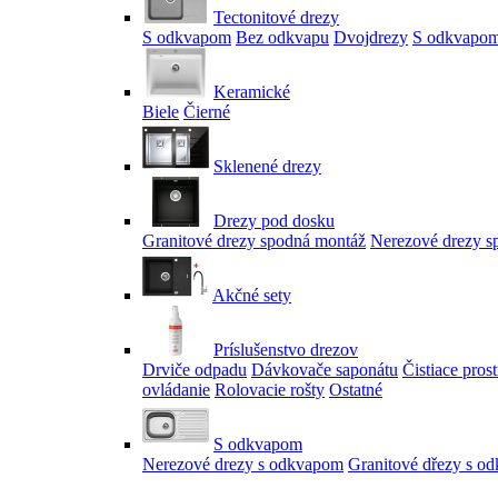
Tectonitové drezy
S odkvapom
Bez odkvapu
Dvojdrezy
S odkvapom
Keramické
Biele
Čierné
Sklenené drezy
Drezy pod dosku
Granitové drezy spodná montáž
Nerezové drezy s
Akčné sety
Príslušenstvo drezov
Drviče odpadu
Dávkovače saponátu
Čistiace pros
ovládanie
Rolovacie rošty
Ostatné
S odkvapom
Nerezové drezy s odkvapom
Granitové dřezy s o