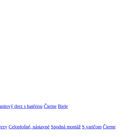
nitový drez s batériou
Čierne
Biele
rezy
Celoplošné, nástavné
Spodná montáž
S varičom
Čierne