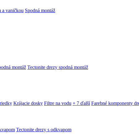
 a vaničkou
Spodná montáž
podná montáž
Tectonite drezy spodná montáž
triedky
Krájacie dosky
Filtre na vodu
+ 7 ďalší
Farebné komponenty dr
dkvapom
Tectonite drezy s odkvapom