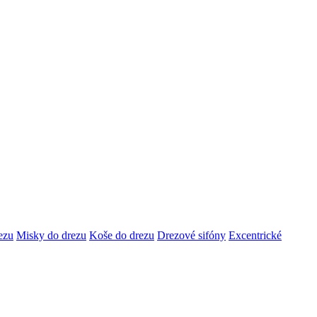
ezu
Misky do drezu
Koše do drezu
Drezové sifóny
Excentrické