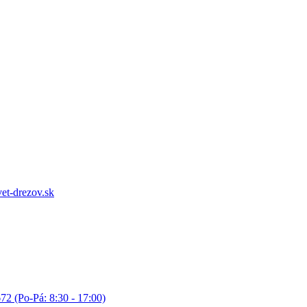
et-drezov.sk
72 (Po-Pá: 8:30 - 17:00)