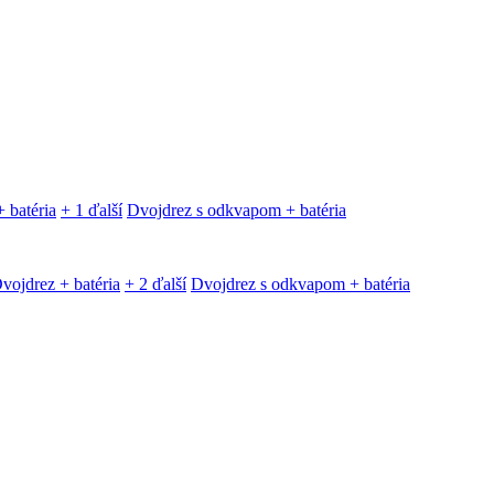
 batéria
+ 1 ďalší
Dvojdrez s odkvapom + batéria
vojdrez + batéria
+ 2 ďalší
Dvojdrez s odkvapom + batéria