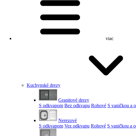
viac
Kuchynské drezy
Granitové drezy
S odkvapom
Bez odkvapu
Rohové
S vaničkou a
Nerezové
S odkvapom
Vez odkvapu
Rohové
S vaničkou a 