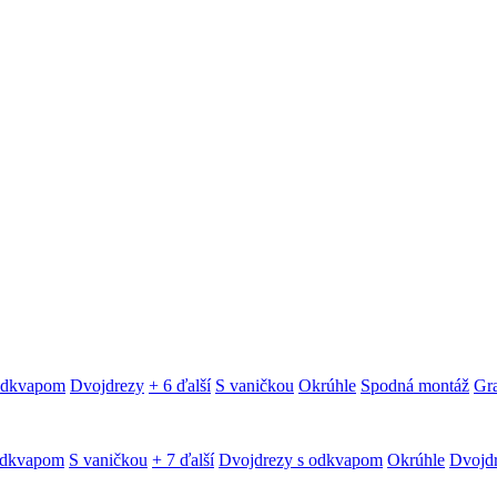
 odkvapom
Dvojdrezy
+ 6 ďalší
S vaničkou
Okrúhle
Spodná montáž
Gra
odkvapom
S vaničkou
+ 7 ďalší
Dvojdrezy s odkvapom
Okrúhle
Dvojd