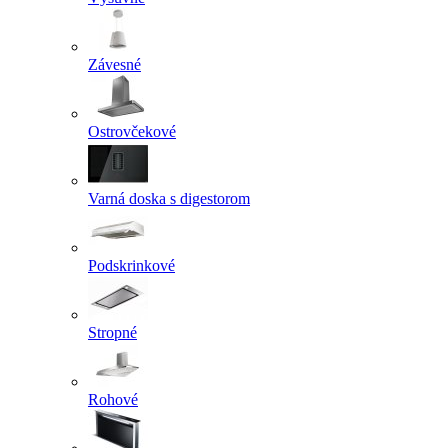
Závesné
Ostrovčekové
Varná doska s digestorom
Podskrinkové
Stropné
Rohové