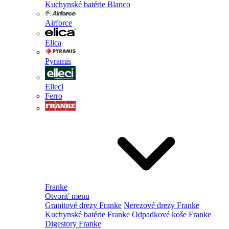
Kuchynské batérie Blanco
Airforce
Elica
Pyramis
Elleci
Ferro
Franke
Otvoriť menu
Granitové drezy Franke
Nerezové drezy Franke
Kuchynské batérie Franke
Odpadkové koše Franke
Digestory Franke