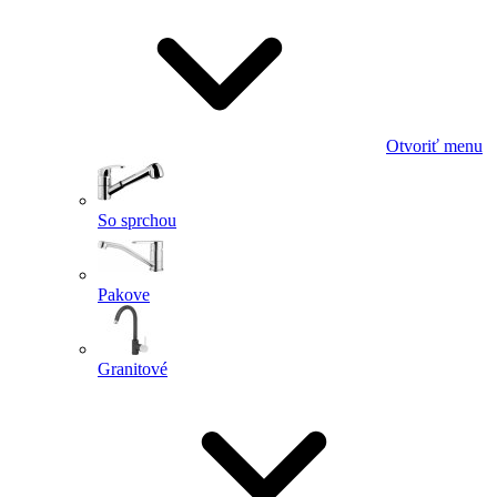
Otvoriť menu
So sprchou
Pakove
Granitové