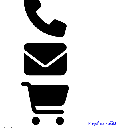
Prejsť na košík
0