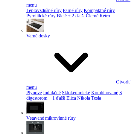
menu
Teplovzdušné rúry
Parné rúry
Kompaktné rúry
Pyrolitické rúry
Bielé
+ 2 ďalší
Čierné
Retro
Varné dosky
Otvoriť
menu
Plynové
Indukčné
Sklokeramické
Kombinované
S
digestorom
+ 1 ďalší
Elica Nikola Tesla
Vstavané mikrovlnné rúry