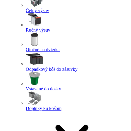
Čelný výsuv
Ručný výsuv
Otočné na dvierka
Odpadkový kôš do zásuvky
Vstavané do dosky
Doplnky ku košom