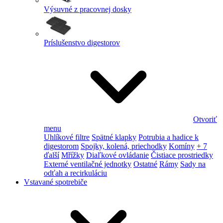
Výsuvné z pracovnej dosky
Príslušenstvo digestorov
Otvoriť
menu
Uhlíkové filtre
Spätné klapky
Potrubia a hadice k
digestorom
Spojky, kolená, priechodky
Komíny
+ 7
ďalší
Mřížky
Diaľkové ovládanie
Čistiace prostriedky
Externé ventilačné jednotky
Ostatné
Rámy
Sady na
odťah a recirkuláciu
Vstavané spotrebiče