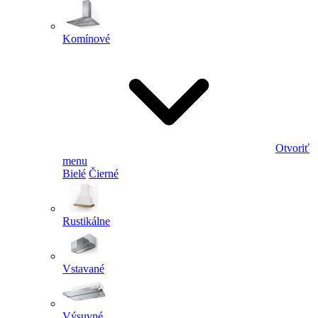
Komínové
Otvoriť
menu
Bielé
Čierné
Rustikálne
Vstavané
Výsuvné