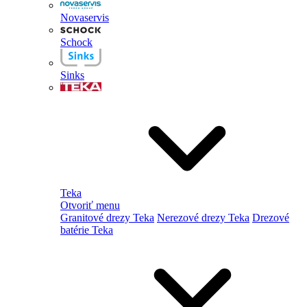
Novaservis
Schock
Sinks
Teka
Otvoriť menu
Granitové drezy Teka
Nerezové drezy Teka
Drezové
batérie Teka