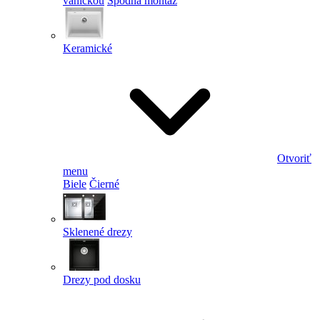
vaničkou
Spodná montáž
Keramické
Otvoriť
menu
Biele
Čierné
Sklenené drezy
Drezy pod dosku