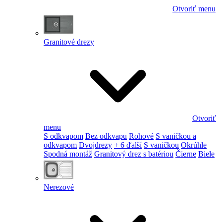
Otvoriť menu
Granitové drezy
Otvoriť
menu
S odkvapom
Bez odkvapu
Rohové
S vaničkou a
odkvapom
Dvojdrezy
+ 6 ďalší
S vaničkou
Okrúhle
Spodná montáž
Granitový drez s batériou
Čierne
Biele
Nerezové