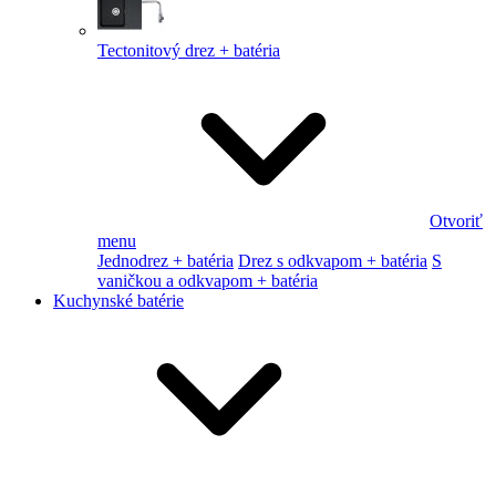
Tectonitový drez + batéria
Otvoriť
menu
Jednodrez + batéria
Drez s odkvapom + batéria
S
vaničkou a odkvapom + batéria
Kuchynské batérie