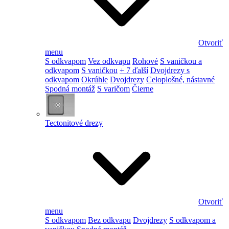
Otvoriť
menu
S odkvapom
Vez odkvapu
Rohové
S vaničkou a
odkvapom
S vaničkou
+ 7 ďalší
Dvojdrezy s
odkvapom
Okrúhle
Dvojdrezy
Celoplošné, nástavné
Spodná montáž
S varičom
Čierne
Tectonitové drezy
Otvoriť
menu
S odkvapom
Bez odkvapu
Dvojdrezy
S odkvapom a