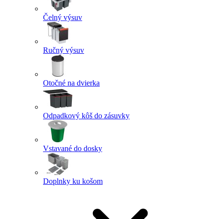
Čelný výsuv
Ručný výsuv
Otočné na dvierka
Odpadkový kôš do zásuvky
Vstavané do dosky
Doplnky ku košom