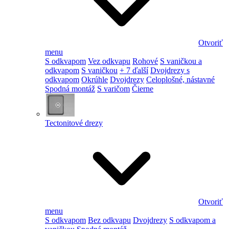
Otvoriť
menu
S odkvapom
Vez odkvapu
Rohové
S vaničkou a
odkvapom
S vaničkou
+ 7 ďalší
Dvojdrezy s
odkvapom
Okrúhle
Dvojdrezy
Celoplošné, nástavné
Spodná montáž
S varičom
Čierne
Tectonitové drezy
Otvoriť
menu
S odkvapom
Bez odkvapu
Dvojdrezy
S odkvapom a