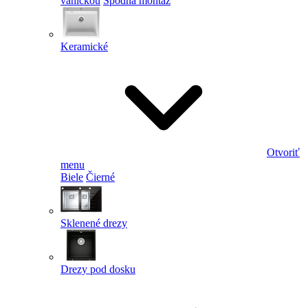
vaničkou
Spodná montáž
Keramické
Otvoriť
menu
Biele
Čierné
Sklenené drezy
Drezy pod dosku