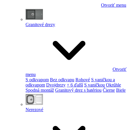
Otvoriť menu
Granitové drezy
Otvoriť
menu
S odkvapom
Bez odkvapu
Rohové
S vaničkou a
odkvapom
Dvojdrezy
+ 6 ďalší
S vaničkou
Okrúhle
Spodná montáž
Granitový drez s batériou
Čierne
Biele
Nerezové