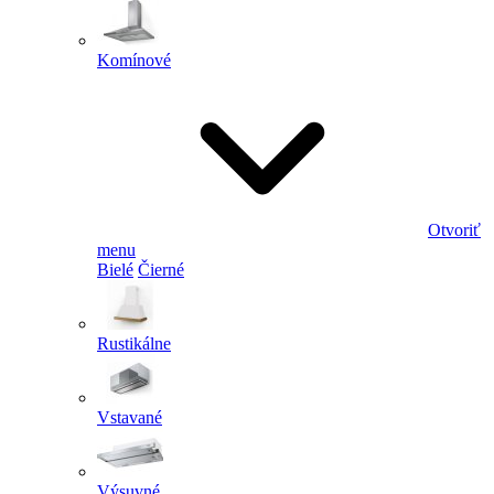
Komínové
Otvoriť
menu
Bielé
Čierné
Rustikálne
Vstavané
Výsuvné