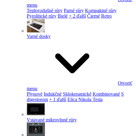
menu
Teplovzdušné rúry
Parné rúry
Kompaktné rúry
Pyrolitické rúry
Bielé
+ 2 ďalší
Čierné
Retro
Varné dosky
Otvoriť
menu
Plynové
Indukčné
Sklokeramické
Kombinované
S
digestorom
+ 1 ďalší
Elica Nikola Tesla
Vstavané mikrovlnné rúry