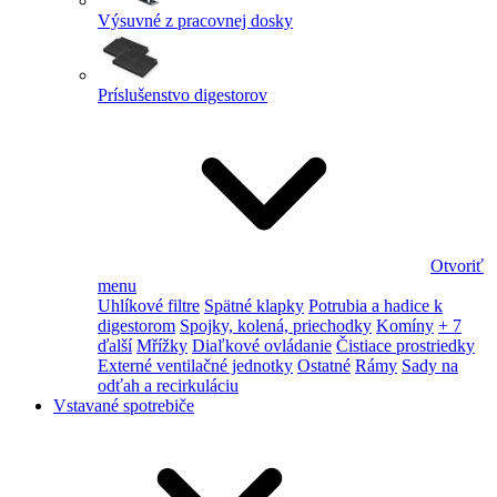
Výsuvné z pracovnej dosky
Príslušenstvo digestorov
Otvoriť
menu
Uhlíkové filtre
Spätné klapky
Potrubia a hadice k
digestorom
Spojky, kolená, priechodky
Komíny
+ 7
ďalší
Mřížky
Diaľkové ovládanie
Čistiace prostriedky
Externé ventilačné jednotky
Ostatné
Rámy
Sady na
odťah a recirkuláciu
Vstavané spotrebiče