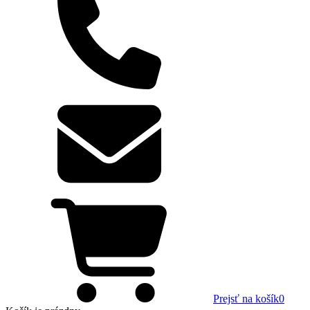
Prejsť na košík
0