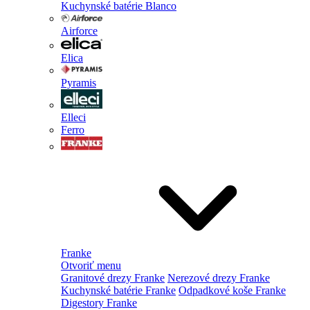
Kuchynské batérie Blanco
Airforce
Elica
Pyramis
Elleci
Ferro
Franke
Otvoriť menu
Granitové drezy Franke
Nerezové drezy Franke
Kuchynské batérie Franke
Odpadkové koše Franke
Digestory Franke