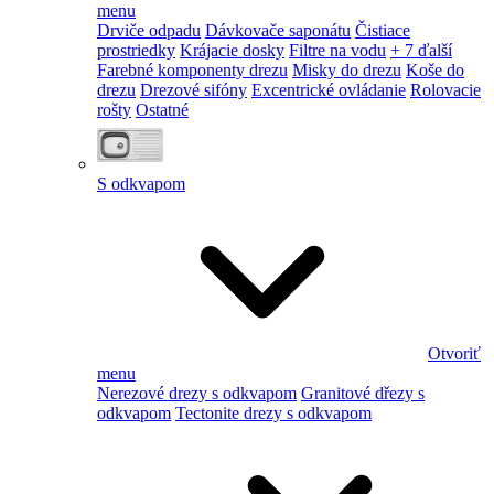
menu
Drviče odpadu
Dávkovače saponátu
Čistiace
prostriedky
Krájacie dosky
Filtre na vodu
+ 7 ďalší
Farebné komponenty drezu
Misky do drezu
Koše do
drezu
Drezové sifóny
Excentrické ovládanie
Rolovacie
rošty
Ostatné
S odkvapom
Otvoriť
menu
Nerezové drezy s odkvapom
Granitové dřezy s
odkvapom
Tectonite drezy s odkvapom