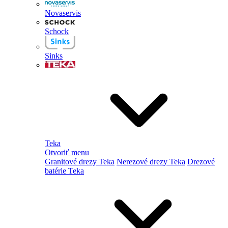
Novaservis
Schock
Sinks
Teka
Otvoriť menu
Granitové drezy Teka
Nerezové drezy Teka
Drezové
batérie Teka