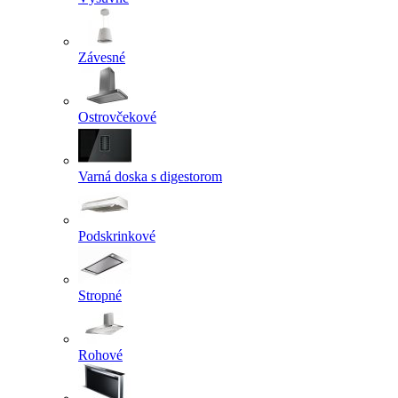
Závesné
Ostrovčekové
Varná doska s digestorom
Podskrinkové
Stropné
Rohové