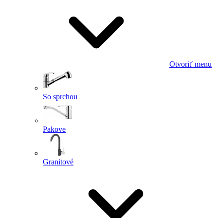
Otvoriť menu
So sprchou
Pakove
Granitové