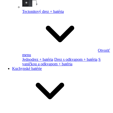
Tectonitový drez + batéria
Otvoriť
menu
Jednodrez + batéria
Drez s odkvapom + batéria
S
vaničkou a odkvapom + batéria
Kuchynské batérie