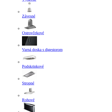
Závesné
Ostrovčekové
Varná doska s digestorom
Podskrinkové
Stropné
Rohové