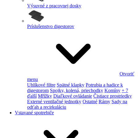
Výsuvné z pracovnej dosky
Príslušenstvo digestorov
Otvoriť
menu
Uhlíkové filtre
Spätné klapky
Potrubia a hadice k
digestorom
Spojky, kolená, priechodky
Komíny
+ 7
ďalší
Mřížky
Diaľkové ovládanie
Čistiace prostriedky
Externé ventilačné jednotky
Ostatné
Rámy
Sady na
odťah a recirkuláciu
Vstavané spotrebiče