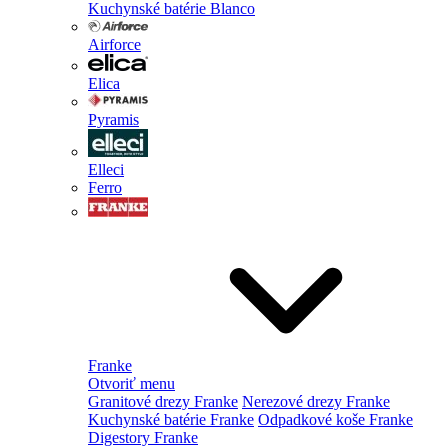
Kuchynské batérie Blanco
Airforce
Elica
Pyramis
Elleci
Ferro
Franke
Otvoriť menu
Granitové drezy Franke
Nerezové drezy Franke
Kuchynské batérie Franke
Odpadkové koše Franke
Digestory Franke