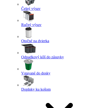
Čelný výsuv
Ručný výsuv
Otočné na dvierka
Odpadkový kôš do zásuvky
Vstavané do dosky
Doplnky ku košom