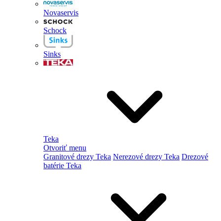
Novaservis
Schock
Sinks
Teka
Otvoriť menu
Granitové drezy Teka
Nerezové drezy Teka
Drezové
batérie Teka