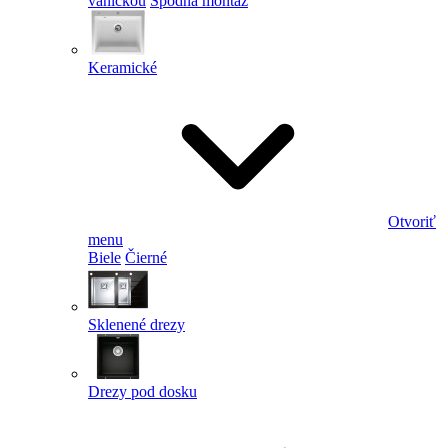
vaničkou
Spodná montáž
Keramické
Otvoriť
menu
Biele
Čierné
Sklenené drezy
Drezy pod dosku