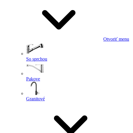
Otvoriť menu
So sprchou
Pakove
Granitové