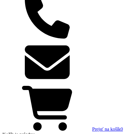
Prejsť na košík
0