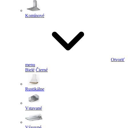
Komínové
Otvoriť
menu
Bielé
Čierné
Rustikálne
Vstavané
Výsuvné