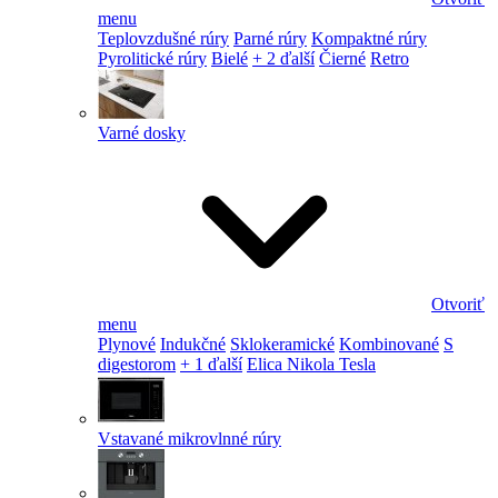
menu
Teplovzdušné rúry
Parné rúry
Kompaktné rúry
Pyrolitické rúry
Bielé
+ 2 ďalší
Čierné
Retro
Varné dosky
Otvoriť
menu
Plynové
Indukčné
Sklokeramické
Kombinované
S
digestorom
+ 1 ďalší
Elica Nikola Tesla
Vstavané mikrovlnné rúry