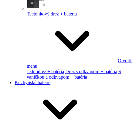
Tectonitový drez + batéria
Otvoriť
menu
Jednodrez + batéria
Drez s odkvapom + batéria
S
vaničkou a odkvapom + batéria
Kuchynské batérie