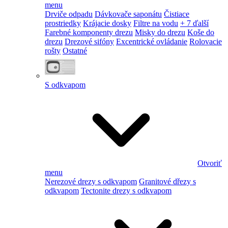
menu
Drviče odpadu
Dávkovače saponátu
Čistiace
prostriedky
Krájacie dosky
Filtre na vodu
+ 7 ďalší
Farebné komponenty drezu
Misky do drezu
Koše do
drezu
Drezové sifóny
Excentrické ovládanie
Rolovacie
rošty
Ostatné
S odkvapom
Otvoriť
menu
Nerezové drezy s odkvapom
Granitové dřezy s
odkvapom
Tectonite drezy s odkvapom