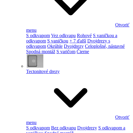
Otvoriť
menu
S odkvapom
Vez odkvapu
Rohové
S vaničkou a
odkvapom
S vaničkou
+ 7 ďalší
Dvojdrezy s
odkvapom
Okrúhle
Dvojdrezy
Celoplošné, nástavné
Spodná montáž
S varičom
Čierne
Tectonitové drezy
Otvoriť
menu
S odkvapom
Bez odkvapu
Dvojdrezy
S odkvapom a