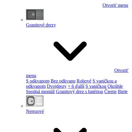
Otvoriť menu
Granitové drezy
Otvoriť
menu
S odkvapom
Bez odkvapu
Rohové
S vaničkou a
odkvapom
Dvojdrezy
+ 6 ďalší
S vaničkou
Okrúhle
Spodná montáž
Granitový drez s batériou
Čierne
Biele
Nerezové