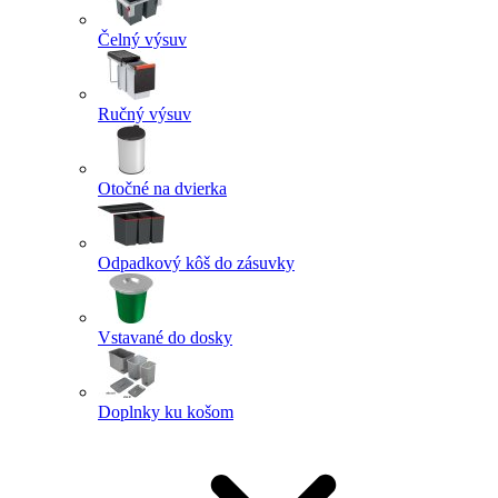
Čelný výsuv
Ručný výsuv
Otočné na dvierka
Odpadkový kôš do zásuvky
Vstavané do dosky
Doplnky ku košom