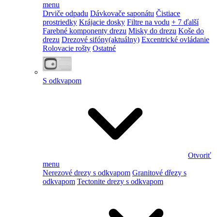
menu
Drviče odpadu
Dávkovače saponátu
Čistiace
prostriedky
Krájacie dosky
Filtre na vodu
+ 7 ďalší
Farebné komponenty drezu
Misky do drezu
Koše do
drezu
Drezové sifóny
(aktuálny)
Excentrické ovládanie
Rolovacie rošty
Ostatné
S odkvapom
Otvoriť
menu
Nerezové drezy s odkvapom
Granitové dřezy s
odkvapom
Tectonite drezy s odkvapom