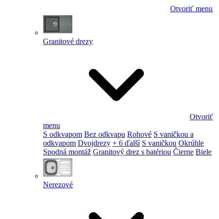
Otvoriť menu
Granitové drezy
Otvoriť
menu
S odkvapom
Bez odkvapu
Rohové
S vaničkou a
odkvapom
Dvojdrezy
+ 6 ďalší
S vaničkou
Okrúhle
Spodná montáž
Granitový drez s batériou
Čierne
Biele
Nerezové