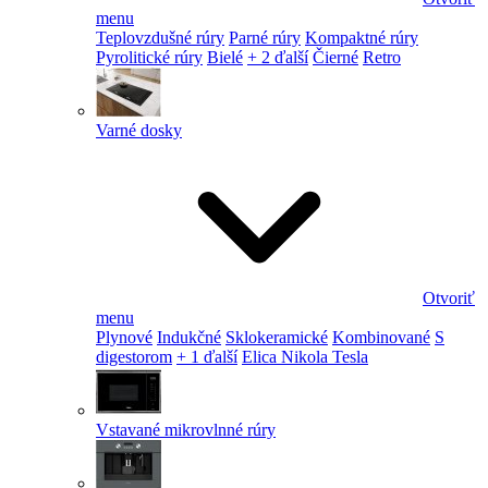
menu
Teplovzdušné rúry
Parné rúry
Kompaktné rúry
Pyrolitické rúry
Bielé
+ 2 ďalší
Čierné
Retro
Varné dosky
Otvoriť
menu
Plynové
Indukčné
Sklokeramické
Kombinované
S
digestorom
+ 1 ďalší
Elica Nikola Tesla
Vstavané mikrovlnné rúry