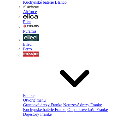
Kuchynské batérie Blanco
Airforce
Elica
Pyramis
Elleci
Ferro
Franke
Otvoriť menu
Granitové drezy Franke
Nerezové drezy Franke
Kuchynské batérie Franke
Odpadkové koše Franke
Digestory Franke