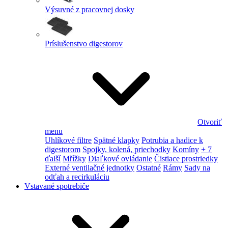
Výsuvné z pracovnej dosky
Príslušenstvo digestorov
Otvoriť
menu
Uhlíkové filtre
Spätné klapky
Potrubia a hadice k
digestorom
Spojky, kolená, priechodky
Komíny
+ 7
ďalší
Mřížky
Diaľkové ovládanie
Čistiace prostriedky
Externé ventilačné jednotky
Ostatné
Rámy
Sady na
odťah a recirkuláciu
Vstavané spotrebiče