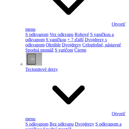
Otvoriť
menu
S odkvapom
Vez odkvapu
Rohové
S vaničkou a
odkvapom
S vaničkou
+ 7 ďalší
Dvojdrezy s
odkvapom
Okrúhle
Dvojdrezy
Celoplošné, nástavné
Spodná montáž
S varičom
Čierne
Tectonitové drezy
Otvoriť
menu
S odkvapom
Bez odkvapu
Dvojdrezy
S odkvapom a