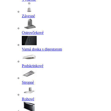
Závesné
Ostrovčekové
Varná doska s digestorom
Podskrinkové
Stropné
Rohové