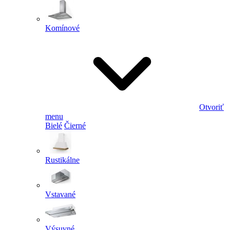
Komínové
Otvoriť
menu
Bielé
Čierné
Rustikálne
Vstavané
Výsuvné