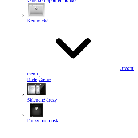
vaničkou
Spodná montáž
Keramické
Otvoriť
menu
Biele
Čierné
Sklenené drezy
Drezy pod dosku