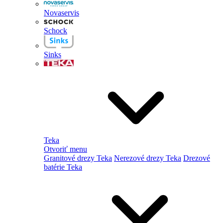
Novaservis
Schock
Sinks
Teka
Otvoriť menu
Granitové drezy Teka
Nerezové drezy Teka
Drezové
batérie Teka