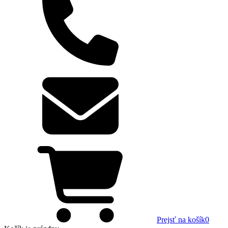
Prejsť na košík
0