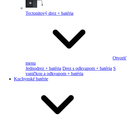
Tectonitový drez + batéria
Otvoriť
menu
Jednodrez + batéria
Drez s odkvapom + batéria
S
vaničkou a odkvapom + batéria
Kuchynské batérie