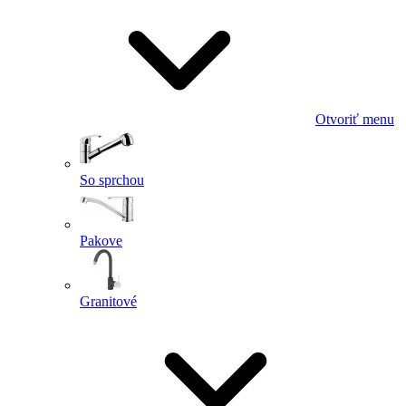
Otvoriť menu
So sprchou
Pakove
Granitové