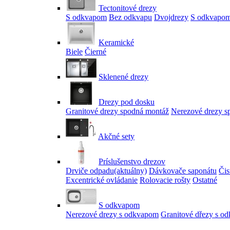
Tectonitové drezy
S odkvapom
Bez odkvapu
Dvojdrezy
S odkvapom
Keramické
Biele
Čierné
Sklenené drezy
Drezy pod dosku
Granitové drezy spodná montáž
Nerezové drezy s
Akčné sety
Príslušenstvo drezov
Drviče odpadu
(aktuálny)
Dávkovače saponátu
Čis
Excentrické ovládanie
Rolovacie rošty
Ostatné
S odkvapom
Nerezové drezy s odkvapom
Granitové dřezy s o