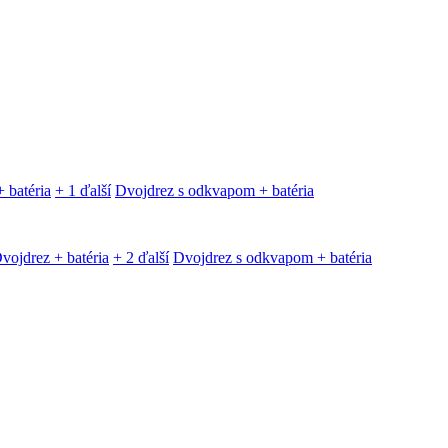
 batéria
+ 1 ďalší
Dvojdrez s odkvapom + batéria
vojdrez + batéria
+ 2 ďalší
Dvojdrez s odkvapom + batéria