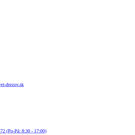
et-drezov.sk
72 (Po-Pá: 8:30 - 17:00)