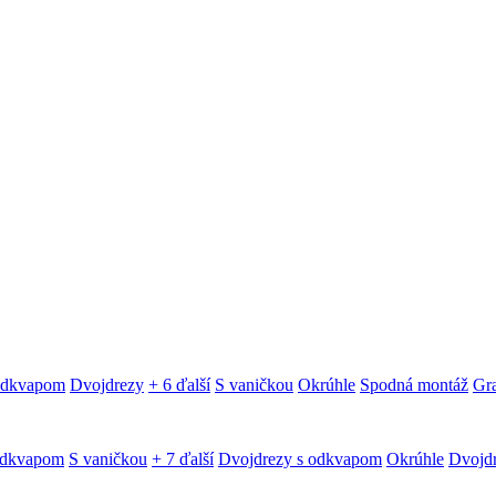
 odkvapom
Dvojdrezy
+ 6 ďalší
S vaničkou
Okrúhle
Spodná montáž
Gra
odkvapom
S vaničkou
+ 7 ďalší
Dvojdrezy s odkvapom
Okrúhle
Dvojd