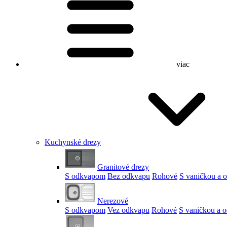
viac
Kuchynské drezy
Granitové drezy
S odkvapom
Bez odkvapu
Rohové
S vaničkou a
Nerezové
S odkvapom
Vez odkvapu
Rohové
S vaničkou a 