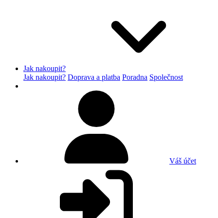
Jak nakoupit?
Jak nakoupit?
Doprava a platba
Poradna
Společnost
Váš účet