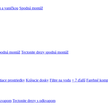
 a vaničkou
Spodná montáž
podná montáž
Tectonite drezy spodná montáž
tiace prostriedky
Krájacie dosky
Filtre na vodu
+ 7 ďalší
Farebné komp
dkvapom
Tectonite drezy s odkvapom