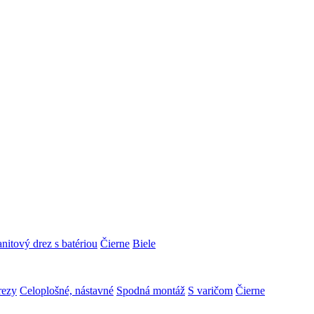
nitový drez s batériou
Čierne
Biele
rezy
Celoplošné, nástavné
Spodná montáž
S varičom
Čierne