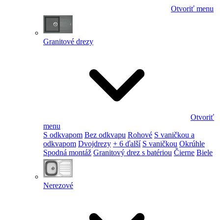
Otvoriť menu
Granitové drezy
Otvoriť
menu
S odkvapom
Bez odkvapu
Rohové
S vaničkou a
odkvapom
Dvojdrezy
+ 6 ďalší
S vaničkou
Okrúhle
Spodná montáž
Granitový drez s batériou
Čierne
Biele
Nerezové