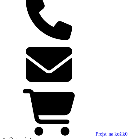
Prejsť na košík
0