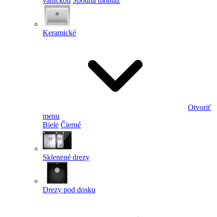
vaničkou
Spodná montáž
Keramické
Otvoriť
menu
Biele
Čierné
Sklenené drezy
Drezy pod dosku