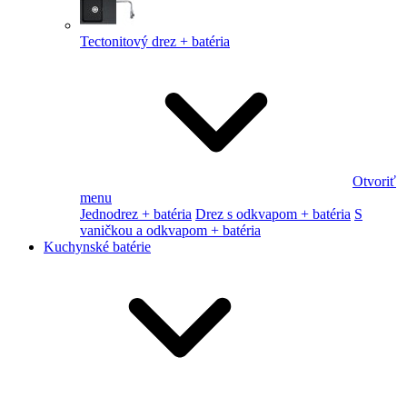
Tectonitový drez + batéria
Otvoriť
menu
Jednodrez + batéria
Drez s odkvapom + batéria
S
vaničkou a odkvapom + batéria
Kuchynské batérie