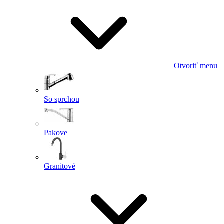
Otvoriť menu
So sprchou
Pakove
Granitové