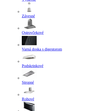
Závesné
Ostrovčekové
Varná doska s digestorom
Podskrinkové
Stropné
Rohové