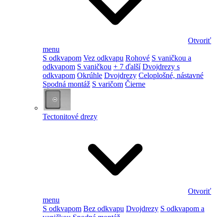
Otvoriť
menu
S odkvapom
Vez odkvapu
Rohové
S vaničkou a
odkvapom
S vaničkou
+ 7 ďalší
Dvojdrezy s
odkvapom
Okrúhle
Dvojdrezy
Celoplošné, nástavné
Spodná montáž
S varičom
Čierne
Tectonitové drezy
Otvoriť
menu
S odkvapom
Bez odkvapu
Dvojdrezy
S odkvapom a