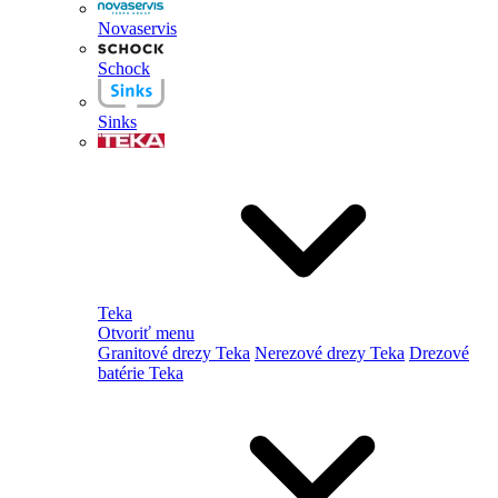
Novaservis
Schock
Sinks
Teka
Otvoriť menu
Granitové drezy Teka
Nerezové drezy Teka
Drezové
batérie Teka