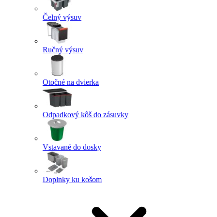
Čelný výsuv
Ručný výsuv
Otočné na dvierka
Odpadkový kôš do zásuvky
Vstavané do dosky
Doplnky ku košom