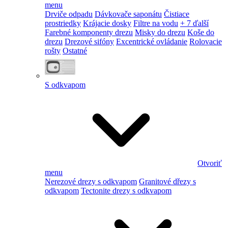
menu
Drviče odpadu
Dávkovače saponátu
Čistiace
prostriedky
Krájacie dosky
Filtre na vodu
+ 7 ďalší
Farebné komponenty drezu
Misky do drezu
Koše do
drezu
Drezové sifóny
Excentrické ovládanie
Rolovacie
rošty
Ostatné
S odkvapom
Otvoriť
menu
Nerezové drezy s odkvapom
Granitové dřezy s
odkvapom
Tectonite drezy s odkvapom