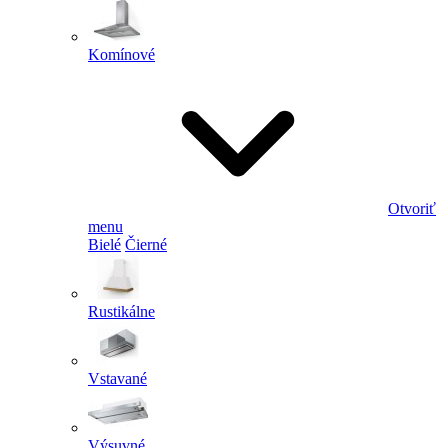
Komínové
Otvoriť
menu
Bielé
Čierné
Rustikálne
Vstavané
Výsuvné