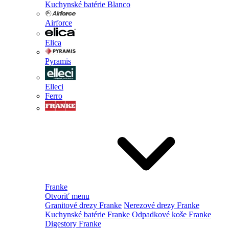
Kuchynské batérie Blanco
Airforce
Elica
Pyramis
Elleci
Ferro
Franke
Otvoriť menu
Granitové drezy Franke
Nerezové drezy Franke
Kuchynské batérie Franke
Odpadkové koše Franke
Digestory Franke