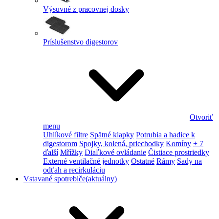
Výsuvné z pracovnej dosky
Príslušenstvo digestorov
Otvoriť
menu
Uhlíkové filtre
Spätné klapky
Potrubia a hadice k
digestorom
Spojky, kolená, priechodky
Komíny
+ 7
ďalší
Mřížky
Diaľkové ovládanie
Čistiace prostriedky
Externé ventilačné jednotky
Ostatné
Rámy
Sady na
odťah a recirkuláciu
Vstavané spotrebiče
(aktuálny)