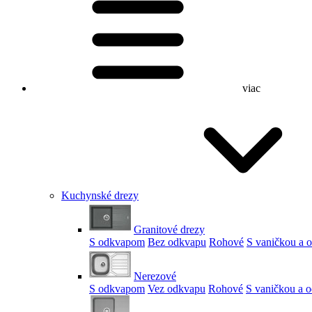
viac
Kuchynské drezy
Granitové drezy
S odkvapom
Bez odkvapu
Rohové
S vaničkou a
Nerezové
S odkvapom
Vez odkvapu
Rohové
S vaničkou a 