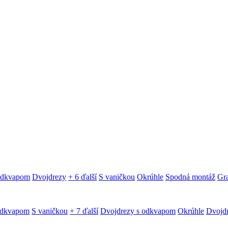
 odkvapom
Dvojdrezy
+ 6 ďalší
S vaničkou
Okrúhle
Spodná montáž
Gra
odkvapom
S vaničkou
+ 7 ďalší
Dvojdrezy s odkvapom
Okrúhle
Dvojd