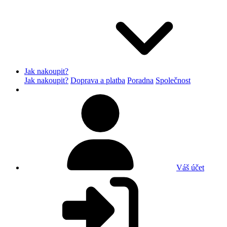
Jak nakoupit?
Jak nakoupit?
Doprava a platba
Poradna
Společnost
Váš účet