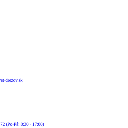
et-drezov.sk
72 (Po-Pá: 8:30 - 17:00)