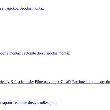
 a vaničkou
Spodná montáž
podná montáž
Tectonite drezy spodná montáž
triedky
Krájacie dosky
Filtre na vodu
+ 7 ďalší
Farebné komponenty dr
dkvapom
Tectonite drezy s odkvapom