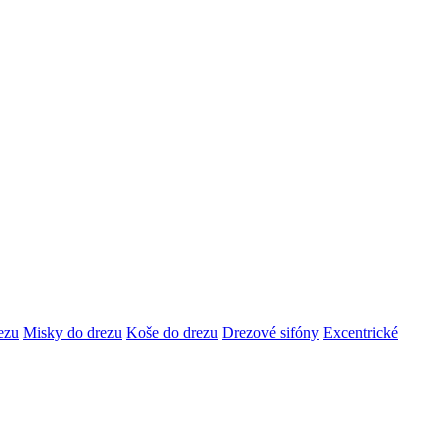
ezu
Misky do drezu
Koše do drezu
Drezové sifóny
Excentrické