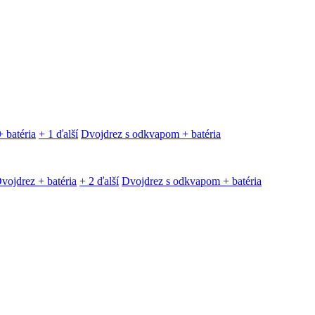
 batéria
+ 1 ďalší
Dvojdrez s odkvapom + batéria
vojdrez + batéria
+ 2 ďalší
Dvojdrez s odkvapom + batéria