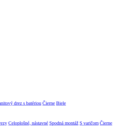
nitový drez s batériou
Čierne
Biele
rezy
Celoplošné, nástavné
Spodná montáž
S varičom
Čierne