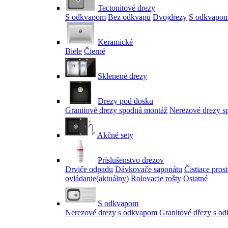
Tectonitové drezy
S odkvapom
Bez odkvapu
Dvojdrezy
S odkvapom
Keramické
Biele
Čierné
Sklenené drezy
Drezy pod dosku
Granitové drezy spodná montáž
Nerezové drezy s
Akčné sety
Príslušenstvo drezov
Drviče odpadu
Dávkovače saponátu
Čistiace pros
ovládanie
(aktuálny)
Rolovacie rošty
Ostatné
S odkvapom
Nerezové drezy s odkvapom
Granitové dřezy s o