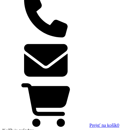
Prejsť na košík
0