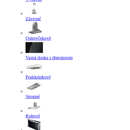
Závesné
Ostrovčekové
Varná doska s digestorom
Podskrinkové
Stropné
Rohové