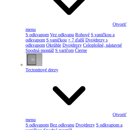
Otvoriť
menu
S odkvapom
Vez odkvapu
Rohové
S vaničkou a
odkvapom
S vaničkou
+ 7 ďalší
Dvojdrezy s
odkvapom
Okrúhle
Dvojdrezy
Celoplošné, nástavné
Spodná montáž
S varičom
Čierne
Tectonitové drezy
Otvoriť
menu
S odkvapom
Bez odkvapu
Dvojdrezy
S odkvapom a