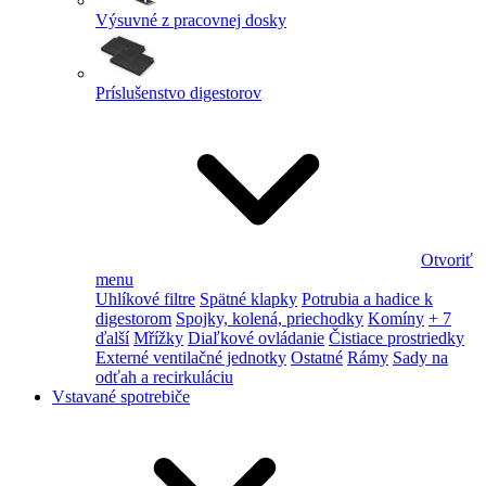
Výsuvné z pracovnej dosky
Príslušenstvo digestorov
Otvoriť
menu
Uhlíkové filtre
Spätné klapky
Potrubia a hadice k
digestorom
Spojky, kolená, priechodky
Komíny
+ 7
ďalší
Mřížky
Diaľkové ovládanie
Čistiace prostriedky
Externé ventilačné jednotky
Ostatné
Rámy
Sady na
odťah a recirkuláciu
Vstavané spotrebiče