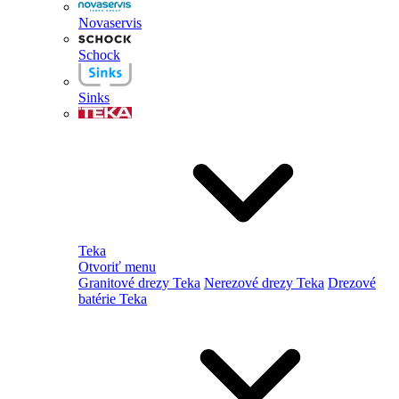
Novaservis
Schock
Sinks
Teka
Otvoriť menu
Granitové drezy Teka
Nerezové drezy Teka
Drezové
batérie Teka