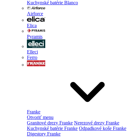
Kuchynské batérie Blanco
Airforce
Elica
Pyramis
Elleci
Ferro
Franke
Otvoriť menu
Granitové drezy Franke
Nerezové drezy Franke
Kuchynské batérie Franke
Odpadkové koše Franke
Digestory Franke