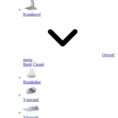
Komínové
Otvoriť
menu
Bielé
Čierné
Rustikálne
Vstavané
Výsuvné