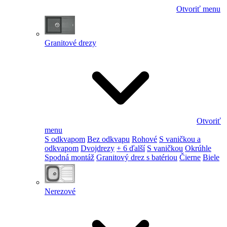
Otvoriť menu
Granitové drezy
Otvoriť
menu
S odkvapom
Bez odkvapu
Rohové
S vaničkou a
odkvapom
Dvojdrezy
+ 6 ďalší
S vaničkou
Okrúhle
Spodná montáž
Granitový drez s batériou
Čierne
Biele
Nerezové