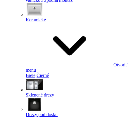
vaničkou
Spodná montáž
Keramické
Otvoriť
menu
Biele
Čierné
Sklenené drezy
Drezy pod dosku