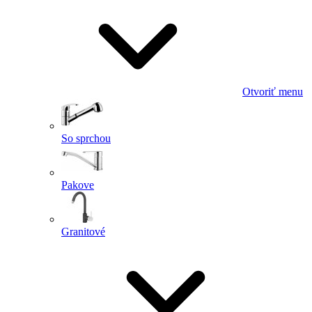
Otvoriť menu
So sprchou
Pakove
Granitové