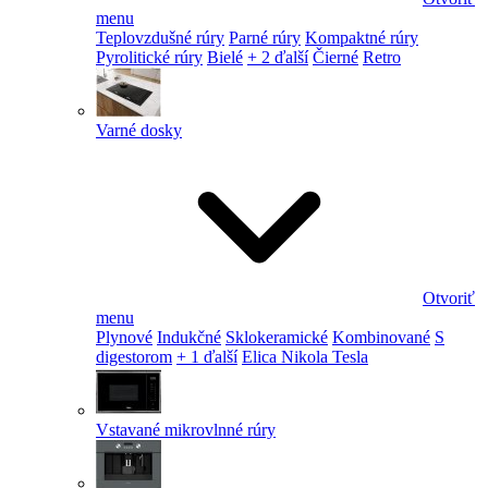
menu
Teplovzdušné rúry
Parné rúry
Kompaktné rúry
Pyrolitické rúry
Bielé
+ 2 ďalší
Čierné
Retro
Varné dosky
Otvoriť
menu
Plynové
Indukčné
Sklokeramické
Kombinované
S
digestorom
+ 1 ďalší
Elica Nikola Tesla
Vstavané mikrovlnné rúry