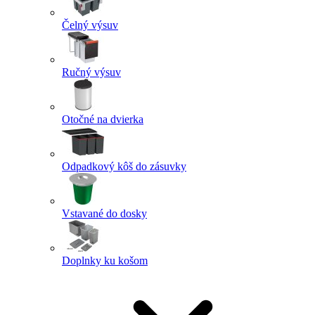
Čelný výsuv
Ručný výsuv
Otočné na dvierka
Odpadkový kôš do zásuvky
Vstavané do dosky
Doplnky ku košom