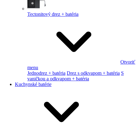
Tectonitový drez + batéria
Otvoriť
menu
Jednodrez + batéria
Drez s odkvapom + batéria
S
vaničkou a odkvapom + batéria
Kuchynské batérie