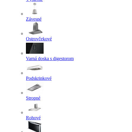
Závesné
Ostrovčekové
Varná doska s digestorom
Podskrinkové
Stropné
Rohové