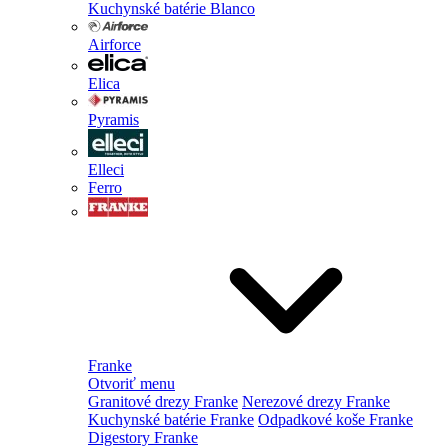
Kuchynské batérie Blanco
Airforce
Elica
Pyramis
Elleci
Ferro
Franke
Otvoriť menu
Granitové drezy Franke
Nerezové drezy Franke
Kuchynské batérie Franke
Odpadkové koše Franke
Digestory Franke