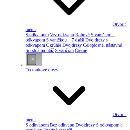
Otvoriť
menu
S odkvapom
Vez odkvapu
Rohové
S vaničkou a
odkvapom
S vaničkou
+ 7 ďalší
Dvojdrezy s
odkvapom
Okrúhle
Dvojdrezy
Celoplošné, nástavné
Spodná montáž
S varičom
Čierne
Tectonitové drezy
Otvoriť
menu
S odkvapom
Bez odkvapu
Dvojdrezy
S odkvapom a