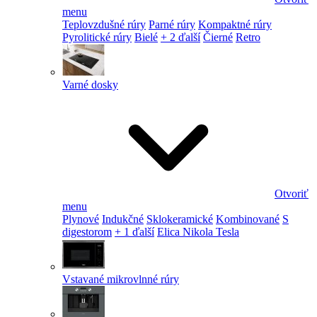
menu
Teplovzdušné rúry
Parné rúry
Kompaktné rúry
Pyrolitické rúry
Bielé
+ 2 ďalší
Čierné
Retro
Varné dosky
Otvoriť
menu
Plynové
Indukčné
Sklokeramické
Kombinované
S
digestorom
+ 1 ďalší
Elica Nikola Tesla
Vstavané mikrovlnné rúry