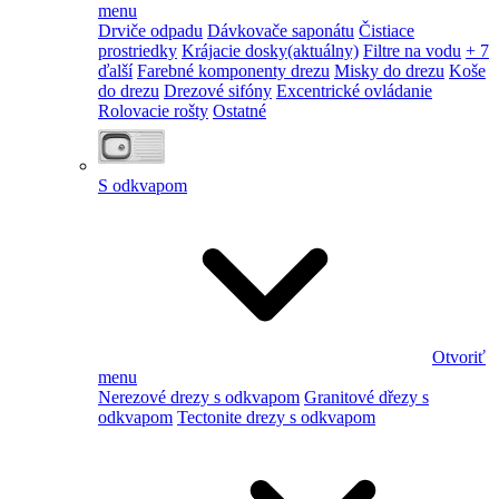
menu
Drviče odpadu
Dávkovače saponátu
Čistiace
prostriedky
Krájacie dosky
(aktuálny)
Filtre na vodu
+ 7
ďalší
Farebné komponenty drezu
Misky do drezu
Koše
do drezu
Drezové sifóny
Excentrické ovládanie
Rolovacie rošty
Ostatné
S odkvapom
Otvoriť
menu
Nerezové drezy s odkvapom
Granitové dřezy s
odkvapom
Tectonite drezy s odkvapom