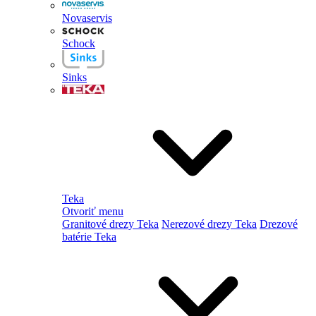
Novaservis
Schock
Sinks
Teka
Otvoriť menu
Granitové drezy Teka
Nerezové drezy Teka
Drezové
batérie Teka