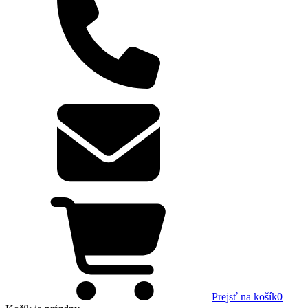
Prejsť na košík
0