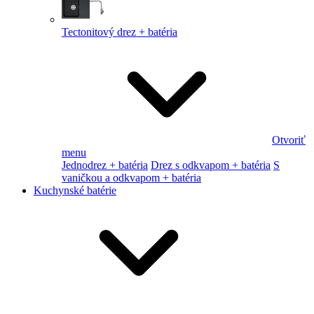
Tectonitový drez + batéria
Otvoriť
menu
Jednodrez + batéria
Drez s odkvapom + batéria
S
vaničkou a odkvapom + batéria
Kuchynské batérie