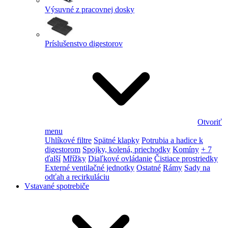
Výsuvné z pracovnej dosky
Príslušenstvo digestorov
Otvoriť
menu
Uhlíkové filtre
Spätné klapky
Potrubia a hadice k
digestorom
Spojky, kolená, priechodky
Komíny
+ 7
ďalší
Mřížky
Diaľkové ovládanie
Čistiace prostriedky
Externé ventilačné jednotky
Ostatné
Rámy
Sady na
odťah a recirkuláciu
Vstavané spotrebiče