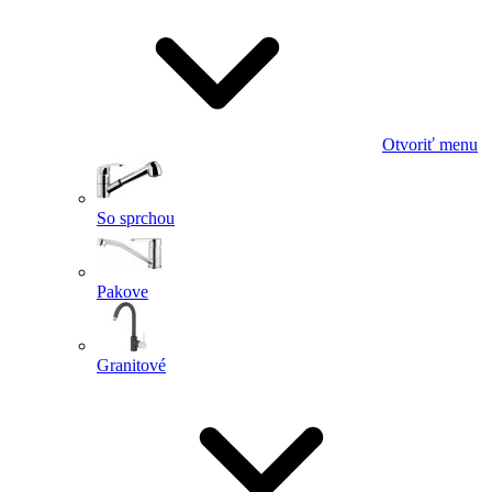
Otvoriť menu
So sprchou
Pakove
Granitové