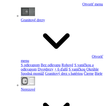
Otvoriť menu
Granitové drezy
Otvoriť
menu
S odkvapom
Bez odkvapu
Rohové
S vaničkou a
odkvapom
Dvojdrezy
+ 6 ďalší
S vaničkou
Okrúhle
Spodná montáž
Granitový drez s batériou
Čierne
Biele
Nerezové