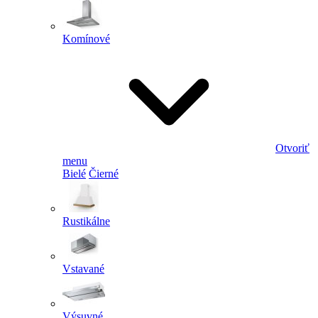
Komínové
Otvoriť
menu
Bielé
Čierné
Rustikálne
Vstavané
Výsuvné