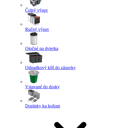
Čelný výsuv
Ručný výsuv
Otočné na dvierka
Odpadkový kôš do zásuvky
Vstavané do dosky
Doplnky ku košom