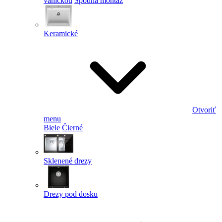
vaničkou
Spodná montáž
Keramické
Otvoriť
menu
Biele
Čierné
Sklenené drezy
Drezy pod dosku