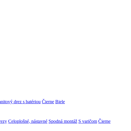
nitový drez s batériou
Čierne
Biele
rezy
Celoplošné, nástavné
Spodná montáž
S varičom
Čierne