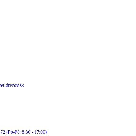
et-drezov.sk
72 (Po-Pá: 8:30 - 17:00)