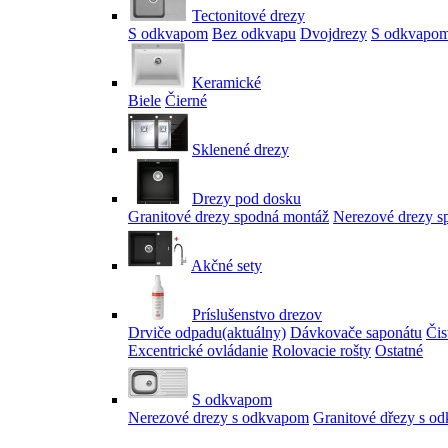
Tectonitové drezy
S odkvapom
Bez odkvapu
Dvojdrezy
S odkvapom
Keramické
Biele
Čierné
Sklenené drezy
Drezy pod dosku
Granitové drezy spodná montáž
Nerezové drezy s
Akčné sety
Príslušenstvo drezov
Drviče odpadu
(aktuálny)
Dávkovače saponátu
Čis
Excentrické ovládanie
Rolovacie rošty
Ostatné
S odkvapom
Nerezové drezy s odkvapom
Granitové dřezy s o