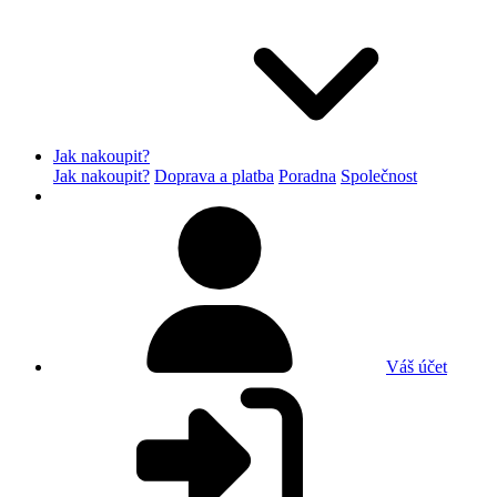
Jak nakoupit?
Jak nakoupit?
Doprava a platba
Poradna
Společnost
Váš účet