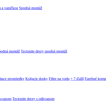
 a vaničkou
Spodná montáž
podná montáž
Tectonite drezy spodná montáž
tiace prostriedky
Krájacie dosky
Filtre na vodu
+ 7 ďalší
Farebné komp
dkvapom
Tectonite drezy s odkvapom