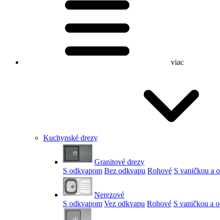
viac
Kuchynské drezy
Granitové drezy
S odkvapom
Bez odkvapu
Rohové
S vaničkou a
Nerezové
S odkvapom
Vez odkvapu
Rohové
S vaničkou a 