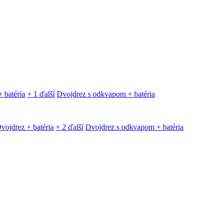
 batéria
+ 1 ďalší
Dvojdrez s odkvapom + batéria
vojdrez + batéria
+ 2 ďalší
Dvojdrez s odkvapom + batéria