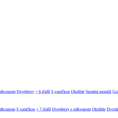
 odkvapom
Dvojdrezy
+ 6 ďalší
S vaničkou
Okrúhle
Spodná montáž
Gra
odkvapom
S vaničkou
+ 7 ďalší
Dvojdrezy s odkvapom
Okrúhle
Dvojd