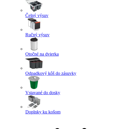
Čelný výsuv
Ručný výsuv
Otočné na dvierka
Odpadkový kôš do zásuvky
Vstavané do dosky
Doplnky ku košom