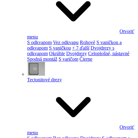
Otvoriť
menu
S odkvapom
Vez odkvapu
Rohové
S vaničkou a
odkvapom
S vaničkou
+ 7 ďalší
Dvojdrezy s
odkvapom
Okrúhle
Dvojdrezy
Celoplošné, nástavné
Spodná montáž
S varičom
Čierne
Tectonitové drezy
Otvoriť
menu