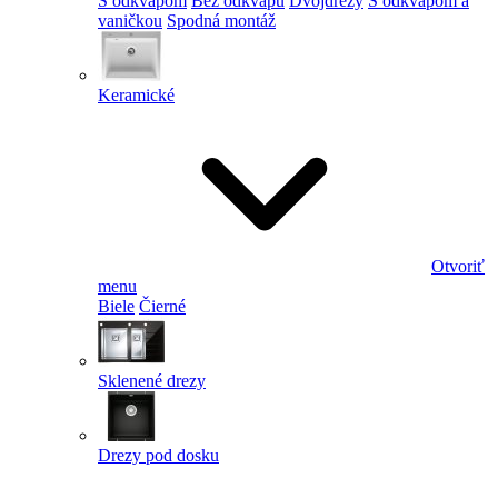
S odkvapom
Bez odkvapu
Dvojdrezy
S odkvapom a
vaničkou
Spodná montáž
Keramické
Otvoriť
menu
Biele
Čierné
Sklenené drezy
Drezy pod dosku