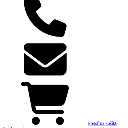
Prejsť na košík
0