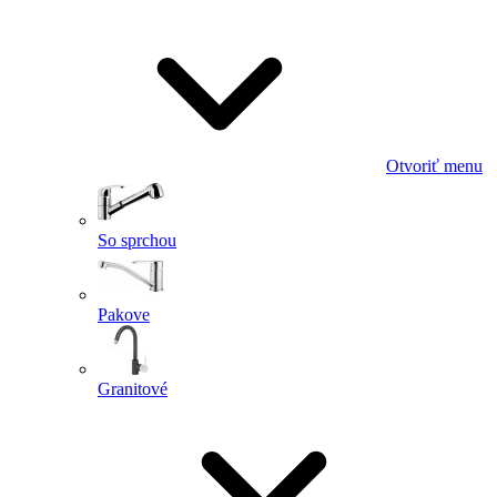
Otvoriť menu
So sprchou
Pakove
Granitové