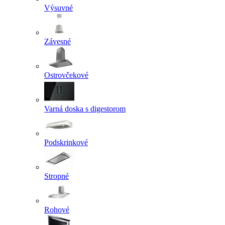
Výsuvné
Závesné
Ostrovčekové
Varná doska s digestorom
Podskrinkové
Stropné
Rohové