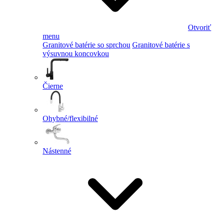
Otvoriť
menu
Granitové batérie so sprchou
Granitové batérie s
výsuvnou koncovkou
Čierne
Ohybné/flexibilné
Nástenné