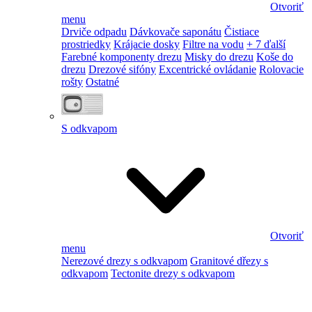
Otvoriť
menu
Drviče odpadu
Dávkovače saponátu
Čistiace
prostriedky
Krájacie dosky
Filtre na vodu
+ 7 ďalší
Farebné komponenty drezu
Misky do drezu
Koše do
drezu
Drezové sifóny
Excentrické ovládanie
Rolovacie
rošty
Ostatné
S odkvapom
Otvoriť
menu
Nerezové drezy s odkvapom
Granitové dřezy s
odkvapom
Tectonite drezy s odkvapom