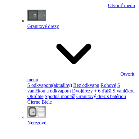
Otvoriť menu
Granitové drezy
Otvoriť
menu
S odkvapom
(aktuálny)
Bez odkvapu
Rohové
S
vaničkou a odkvapom
Dvojdrezy
+ 6 ďalší
S vaničkou
Okrúhle
Spodná montáž
Granitový drez s batériou
Čierne
Biele
Nerezové