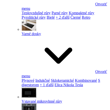
Otvoriť
menu
Teplovzdušné rúry
Parné rúry
Kompaktné rúry
Pyrolitické rúry
Bielé
+ 2 ďalší
Čierné
Retro
Varné dosky
Otvoriť
menu
Plynové
Indukčné
Sklokeramické
Kombinované
S
digestorom
+ 1 ďalší
Elica Nikola Tesla
Vstavané mikrovlnné rúry