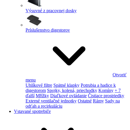
Výsuvné z pracovnej dosky
Príslušenstvo digestorov
Otvoriť
menu
Uhlíkové filtre
Spätné klapky
Potrubia a hadice k
digestorom
Spojky, kolená, priechodky
Komíny
+ 7
ďalší
Mřížky
Diaľkové ovládanie
Čistiace prostriedky
Externé ventilačné jednotky
Ostatné
Rámy
Sady na
odťah a recirkuláciu
Vstavané spotrebiče