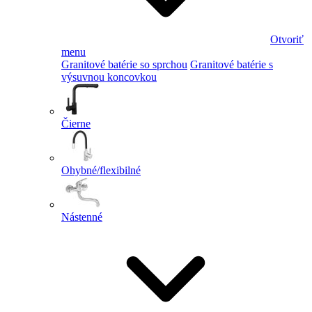
Otvoriť
menu
Granitové batérie so sprchou
Granitové batérie s
výsuvnou koncovkou
Čierne
Ohybné/flexibilné
Nástenné