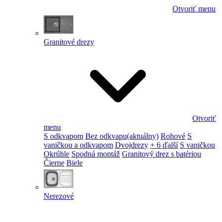
Otvoriť menu
Granitové drezy
Otvoriť
menu
S odkvapom
Bez odkvapu
(aktuálny)
Rohové
S
vaničkou a odkvapom
Dvojdrezy
+ 6 ďalší
S vaničkou
Okrúhle
Spodná montáž
Granitový drez s batériou
Čierne
Biele
Nerezové