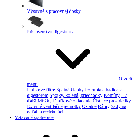
Výsuvné z pracovnej dosky
Príslušenstvo digestorov
Otvoriť
menu
Uhlíkové filtre
Spätné klapky
Potrubia a hadice k
digestorom
Spojky, kolená, priechodky
Komíny
+ 7
ďalší
Mřížky
Diaľkové ovládanie
Čistiace prostriedky
Externé ventilačné jednotky
Ostatné
Rámy
Sady na
odťah a recirkuláciu
Vstavané spotrebiče