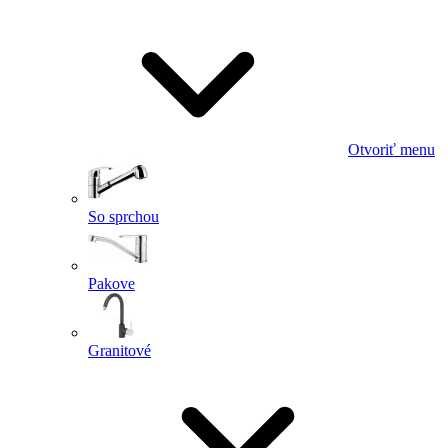
Otvoriť menu
So sprchou
Pakove
Granitové