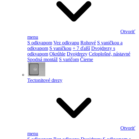
Otvoriť
menu
S odkvapom
Vez odkvapu
Rohové
S vaničkou a
odkvapom
S vaničkou
+ 7 ďalší
Dvojdrezy s
odkvapom
Okrúhle
Dvojdrezy
Celoplošné, nástavné
Spodná montáž
S varičom
Čierne
Tectonitové drezy
Otvoriť
menu