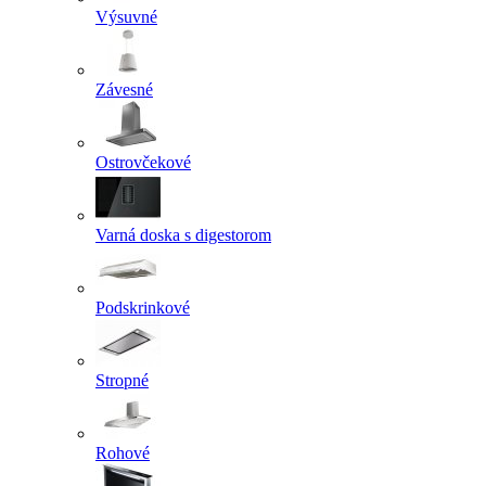
Výsuvné
Závesné
Ostrovčekové
Varná doska s digestorom
Podskrinkové
Stropné
Rohové