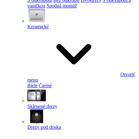
S odkvapom
Bez odkvapu
Dvojdrezy
S odkvapom a
vaničkou
Spodná montáž
Keramické
Otvoriť
menu
Biele
Čierné
Sklenené drezy
Drezy pod dosku