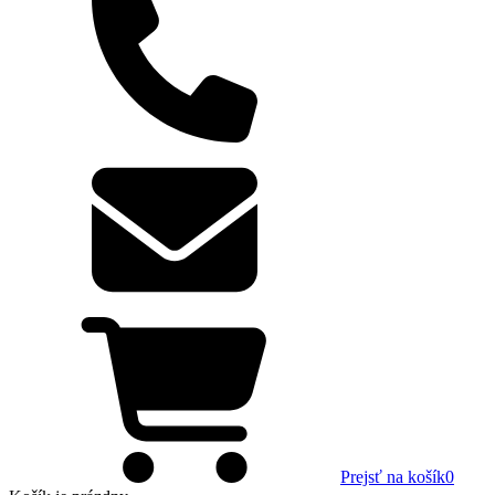
Prejsť na košík
0