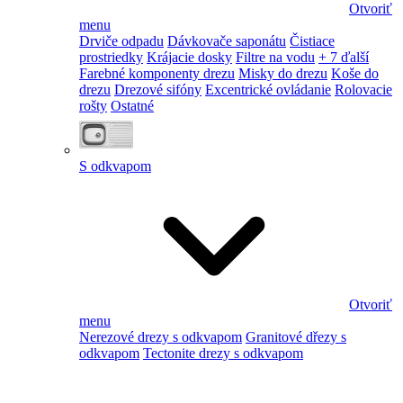
Otvoriť
menu
Drviče odpadu
Dávkovače saponátu
Čistiace
prostriedky
Krájacie dosky
Filtre na vodu
+ 7 ďalší
Farebné komponenty drezu
Misky do drezu
Koše do
drezu
Drezové sifóny
Excentrické ovládanie
Rolovacie
rošty
Ostatné
S odkvapom
Otvoriť
menu
Nerezové drezy s odkvapom
Granitové dřezy s
odkvapom
Tectonite drezy s odkvapom