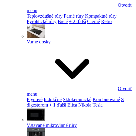
Otvoriť
menu
Teplovzdušné rúry
Parné rúry
Kompaktné rúry
Pyrolitické rúry
Bielé
+ 2 ďalší
Čierné
Retro
Varné dosky
Otvoriť
menu
Plynové
Indukčné
Sklokeramické
Kombinované
S
digestorom
+ 1 ďalší
Elica Nikola Tesla
Vstavané mikrovlnné rúry