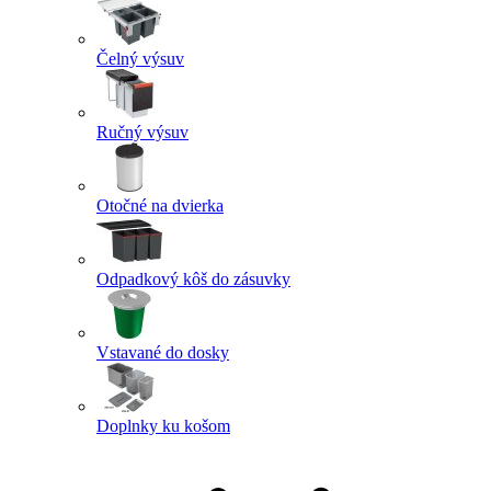
Čelný výsuv
Ručný výsuv
Otočné na dvierka
Odpadkový kôš do zásuvky
Vstavané do dosky
Doplnky ku košom