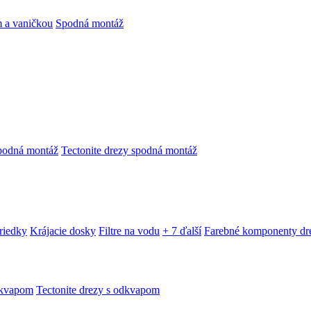
 a vaničkou
Spodná montáž
podná montáž
Tectonite drezy spodná montáž
triedky
Krájacie dosky
Filtre na vodu
+ 7 ďalší
Farebné komponenty dr
dkvapom
Tectonite drezy s odkvapom