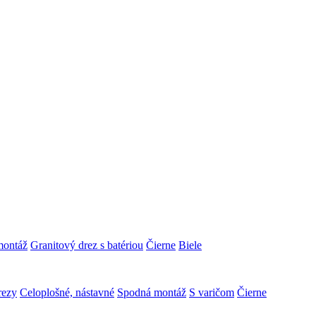
montáž
Granitový drez s batériou
Čierne
Biele
rezy
Celoplošné, nástavné
Spodná montáž
S varičom
Čierne