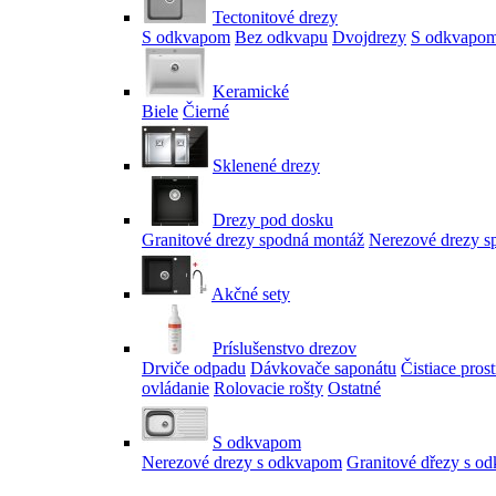
Tectonitové drezy
S odkvapom
Bez odkvapu
Dvojdrezy
S odkvapom
Keramické
Biele
Čierné
Sklenené drezy
Drezy pod dosku
Granitové drezy spodná montáž
Nerezové drezy s
Akčné sety
Príslušenstvo drezov
Drviče odpadu
Dávkovače saponátu
Čistiace pros
ovládanie
Rolovacie rošty
Ostatné
S odkvapom
Nerezové drezy s odkvapom
Granitové dřezy s o