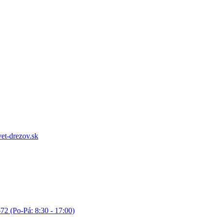
et-drezov.sk
72 (Po-Pá: 8:30 - 17:00)