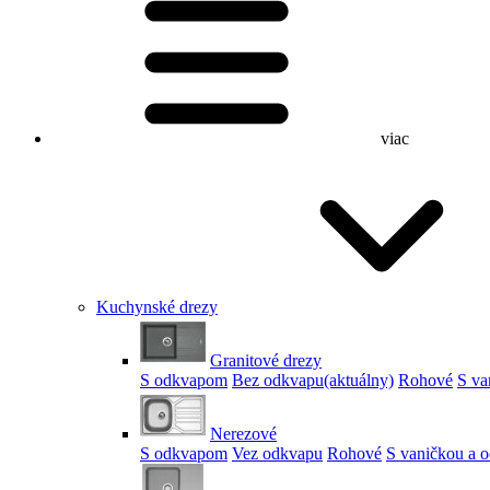
viac
Kuchynské drezy
Granitové drezy
S odkvapom
Bez odkvapu
(aktuálny)
Rohové
S va
Nerezové
S odkvapom
Vez odkvapu
Rohové
S vaničkou a 