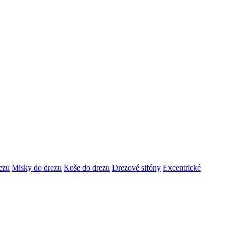
ezu
Misky do drezu
Koše do drezu
Drezové sifóny
Excentrické