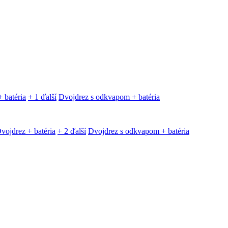
 batéria
+ 1 ďalší
Dvojdrez s odkvapom + batéria
vojdrez + batéria
+ 2 ďalší
Dvojdrez s odkvapom + batéria