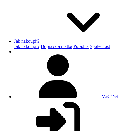
Jak nakoupit?
Jak nakoupit?
Doprava a platba
Poradna
Společnost
Váš účet