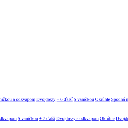
ničkou a odkvapom
Dvojdrezy
+ 6 ďalší
S vaničkou
Okrúhle
Spodná 
odkvapom
S vaničkou
+ 7 ďalší
Dvojdrezy s odkvapom
Okrúhle
Dvojd