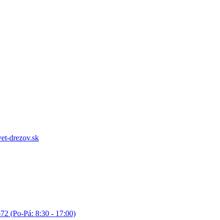
et-drezov.sk
72 (Po-Pá: 8:30 - 17:00)