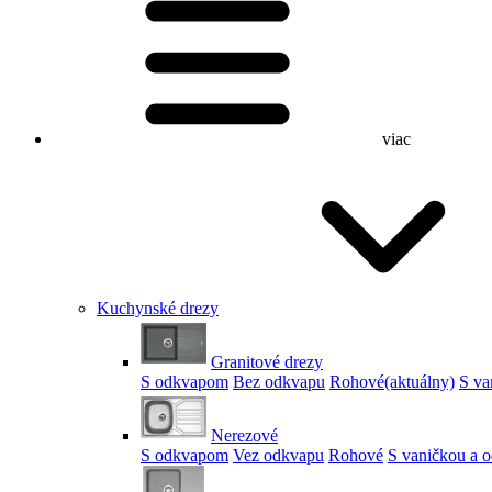
viac
Kuchynské drezy
Granitové drezy
S odkvapom
Bez odkvapu
Rohové
(aktuálny)
S va
Nerezové
S odkvapom
Vez odkvapu
Rohové
S vaničkou a 