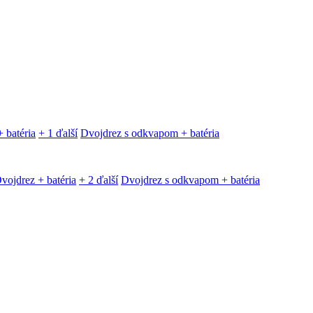
 batéria
+ 1 ďalší
Dvojdrez s odkvapom + batéria
vojdrez + batéria
+ 2 ďalší
Dvojdrez s odkvapom + batéria