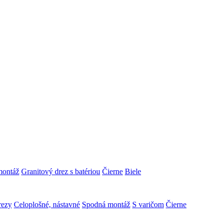
montáž
Granitový drez s batériou
Čierne
Biele
rezy
Celoplošné, nástavné
Spodná montáž
S varičom
Čierne