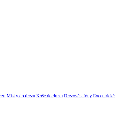
ezu
Misky do drezu
Koše do drezu
Drezové sifóny
Excentrické