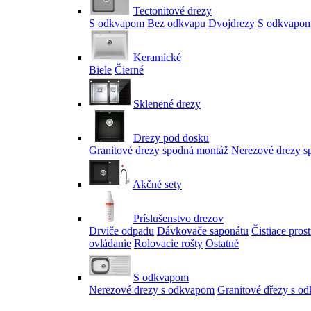
Tectonitové drezy
S odkvapom
Bez odkvapu
Dvojdrezy
S odkvapom
Keramické
Biele
Čierné
Sklenené drezy
Drezy pod dosku
Granitové drezy spodná montáž
Nerezové drezy s
Akčné sety
Príslušenstvo drezov
Drviče odpadu
Dávkovače saponátu
Čistiace pros
ovládanie
Rolovacie rošty
Ostatné
S odkvapom
Nerezové drezy s odkvapom
Granitové dřezy s o