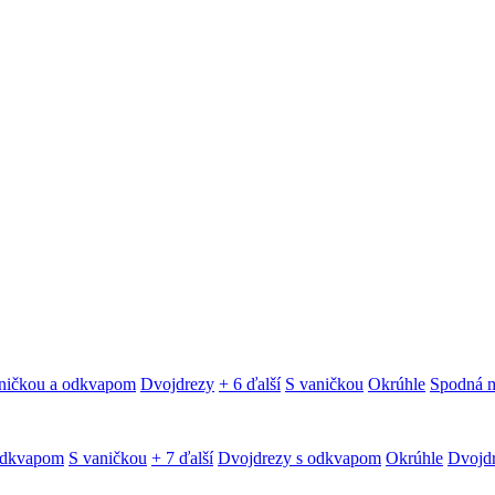
ničkou a odkvapom
Dvojdrezy
+ 6 ďalší
S vaničkou
Okrúhle
Spodná 
odkvapom
S vaničkou
+ 7 ďalší
Dvojdrezy s odkvapom
Okrúhle
Dvojd