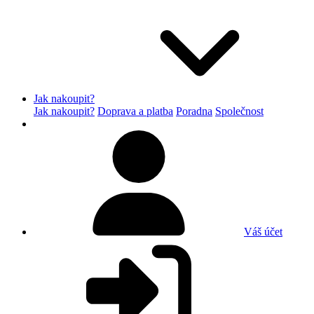
Jak nakoupit?
Jak nakoupit?
Doprava a platba
Poradna
Společnost
Váš účet