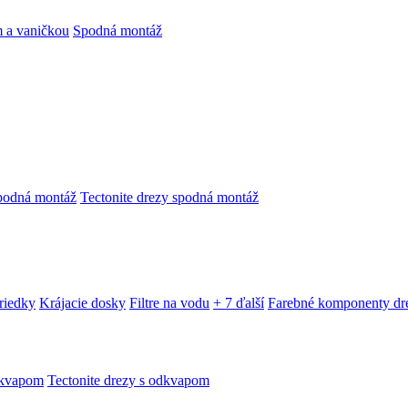
 a vaničkou
Spodná montáž
podná montáž
Tectonite drezy spodná montáž
triedky
Krájacie dosky
Filtre na vodu
+ 7 ďalší
Farebné komponenty dr
dkvapom
Tectonite drezy s odkvapom